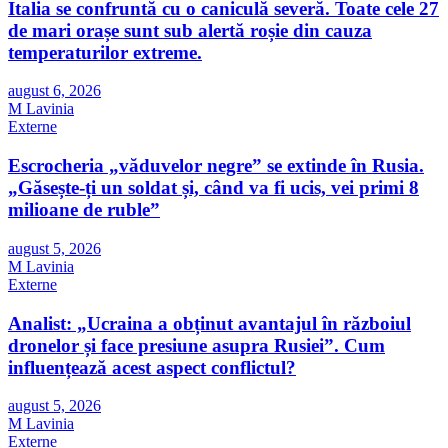
Italia se confruntă cu o caniculă severă. Toate cele 27
de mari orașe sunt sub alertă roșie din cauza
temperaturilor extreme.
august 6, 2026
M Lavinia
Externe
Escrocheria „văduvelor negre” se extinde în Rusia.
„Găsește-ți un soldat și, când va fi ucis, vei primi 8
milioane de ruble”
august 5, 2026
M Lavinia
Externe
Analist: „Ucraina a obținut avantajul în războiul
dronelor și face presiune asupra Rusiei”. Cum
influențează acest aspect conflictul?
august 5, 2026
M Lavinia
Externe