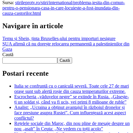
Sursa:
stirileprotv.ro/stiri/international/problema-iesita-din-comun-
pentru-o-pensionara-casa-in-care-locuieste-a-fost-inundata-din-
cauza-castorilor.html
Navigare în articole
Temu și Shein, ținta Bruxelles-ului pentru importuri nesigure
SUA afirmă că nu dorește relocarea permanentă a palestinienilor din
Gaza
Caută
Caută
Postari recente
Italia se confruntă cu o caniculă severă. Toate cele 27 de mari
orașe sunt sub alertă roșie din cauza temperaturilor extreme.
Escrocheria „văduvelor negre” se extinde în Rusia. „Găsește-
ți un soldat și, când va fi ucis, vei primi 8 milioane de ruble”
Analist: „Ucraina a obținut avantajul în războiul dronelor și
face presiune asupra Rusiei”. Cum influențează acest aspect
conflictul?
Rețelele sociale din Maroc, din nou pline de mesaje despre un
nou „asalt” în Ceuta: „Ne vedem cu toții acolo”