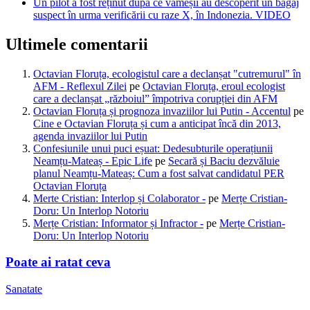
Un pilot a fost reținut după ce vameșii au descoperit un bagaj
suspect în urma verificării cu raze X, în Indonezia. VIDEO
Ultimele comentarii
Octavian Floruța, ecologistul care a declanșat "cutremurul" în
AFM - Reflexul Zilei
pe
Octavian Floruța, eroul ecologist
care a declanșat „războiul” împotriva corupției din AFM
Octavian Floruța și prognoza invaziilor lui Putin - Accentul
pe
Cine e Octavian Floruța și cum a anticipat încă din 2013,
agenda invaziilor lui Putin
Confesiunile unui puci eșuat: Dedesubturile operațiunii
Neamțu-Mateaș - Epic Life
pe
Secară și Baciu dezvăluie
planul Neamțu-Mateaș: Cum a fost salvat candidatul PER
Octavian Floruța
Merte Cristian: Interlop și Colaborator -
pe
Merțe Cristian-
Doru: Un Interlop Notoriu
Merțe Cristian: Informator și Infractor -
pe
Merțe Cristian-
Doru: Un Interlop Notoriu
Poate ai ratat ceva
Sanatate