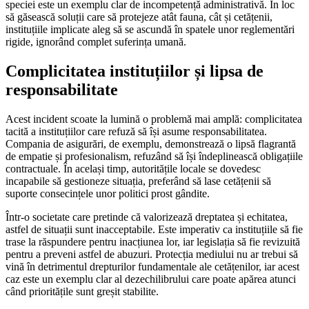
speciei este un exemplu clar de incompetență administrativă. În loc
să găsească soluții care să protejeze atât fauna, cât și cetățenii,
instituțiile implicate aleg să se ascundă în spatele unor reglementări
rigide, ignorând complet suferința umană.
Complicitatea instituțiilor și lipsa de
responsabilitate
Acest incident scoate la lumină o problemă mai amplă: complicitatea
tacită a instituțiilor care refuză să își asume responsabilitatea.
Compania de asigurări, de exemplu, demonstrează o lipsă flagrantă
de empatie și profesionalism, refuzând să își îndeplinească obligațiile
contractuale. În același timp, autoritățile locale se dovedesc
incapabile să gestioneze situația, preferând să lase cetățenii să
suporte consecințele unor politici prost gândite.
Într-o societate care pretinde că valorizează dreptatea și echitatea,
astfel de situații sunt inacceptabile. Este imperativ ca instituțiile să fie
trase la răspundere pentru inacțiunea lor, iar legislația să fie revizuită
pentru a preveni astfel de abuzuri. Protecția mediului nu ar trebui să
vină în detrimentul drepturilor fundamentale ale cetățenilor, iar acest
caz este un exemplu clar al dezechilibrului care poate apărea atunci
când prioritățile sunt greșit stabilite.