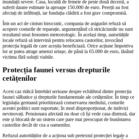
inundații severe. Casa, locuită de femeie de peste două decenii, a
suferit daune estimate la aproape 150.000 de euro. Pereții au fost
afectați de infiltrații, iar fundația clădirii a fost grav compromisă.
Într-un act de cinism birocratic, compania de asigurări refuză să
acopere costurile de reparație, argumentând că stricăciunile nu sunt
rezultatul unui fenomen meteorologic. În același timp, autoritățile
locale refuză să intervină pentru relocarea castorilor, invocând
protecția legală de care aceștia beneficiază. Orice acțiune împotriva
lor ar putea atrage amenzi uriașe, de până la 65.000 de euro, lăsând
victima fără soluții viabile.
Protecția faunei versus drepturile
cetățenilor
Acest caz ridică întrebări serioase despre echilibrul dintre protecția
faunei sălbatice și drepturile fundamentale ale cetățenilor. În timp ce
legislația germană prioritizează conservarea mediului, costurile
acestei politici sunt suportate, în mod disproporționat, de indivizi
nevinovați. Pensionara afectată nu doar că își vede casa distrusă, dar
este și blocată de un sistem care pare mai preocupat de bunăstarea
castorilor decât de cea a oamenilor.
Refuzul autorităților de a acționa sub pretextul protecției legale a