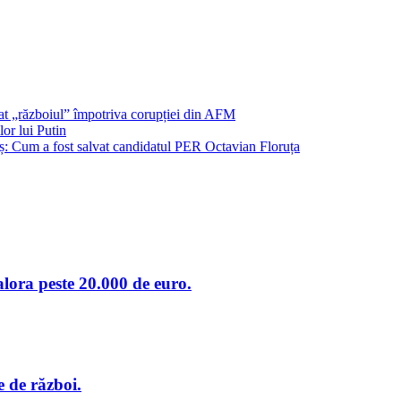
șat „războiul” împotriva corupției din AFM
or lui Putin
: Cum a fost salvat candidatul PER Octavian Floruța
alora peste 20.000 de euro.
 de război.