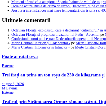
Marocul afirmă că a atenționat Spania înainte de valul de migra
Ucraina acuză Rusia de crimă de război „barbară”, după ce un vâ
Austria a înregistrat cea mai mare temperatură din istoria sa: 40
Ultimele comentarii
Octavian Floruța, ecologistul care a declanșat "cutremurul" în 
Octavian Floruța și prognoza invaziilor lui Putin - Accentul
pe
Confesiunile unui puci eșuat: Dedesubturile operațiunii Neamțu
Merte Cristian: Interlop și Colaborator -
pe
Merțe Cristian-Doru
Merțe Cristian: Informator și Infractor -
pe
Merțe Cristian-Doru:
Poate ai ratat ceva
Externe
Trei frați au prins un ton roșu de 230 de kilograme ș
august 5, 2026
M Lavinia
Externe
Traficul prin Strâmtoarea Ormuz rămâne scăzut. Opt 