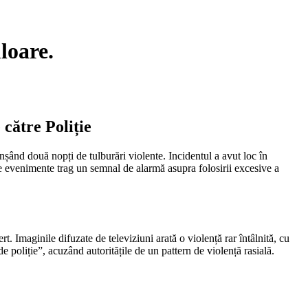
loare.
către Poliție
nșând două nopți de tulburări violente. Incidentul a avut loc în
e evenimente trag un semnal de alarmă asupra folosirii excesive a
. Imaginile difuzate de televiziuni arată o violență rar întâlnită, cu
 poliție”, acuzând autoritățile de un pattern de violență rasială.