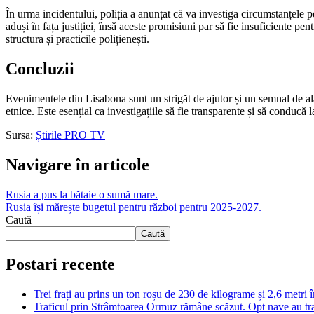
În urma incidentului, poliția a anunțat că va investiga circumstanțele p
aduși în fața justiției, însă aceste promisiuni par să fie insuficiente p
structura și practicile polițienești.
Concluzii
Evenimentele din Lisabona sunt un strigăt de ajutor și un semnal de ala
etnice. Este esențial ca investigațiile să fie transparente și să conducă l
Sursa:
Știrile PRO TV
Navigare în articole
Rusia a pus la bătaie o sumă mare.
Rusia își mărește bugetul pentru război pentru 2025-2027.
Caută
Caută
Postari recente
Trei frați au prins un ton roșu de 230 de kilograme și 2,6 metri
Traficul prin Strâmtoarea Ormuz rămâne scăzut. Opt nave au tra