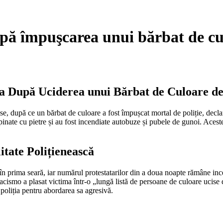
upă împuşcarea unui bărbat de cu
na După Uciderea unui Bărbat de Culoare de 
se, după ce un bărbat de culoare a fost împușcat mortal de poliție, decla
inate cu pietre și au fost incendiate autobuze și pubele de gunoi. Acest
itate Polițienească
n prima seară, iar numărul protestatarilor din a doua noapte rămâne incert
ismo a plasat victima într-o „lungă listă de persoane de culoare ucise de
r poliția pentru abordarea sa agresivă.