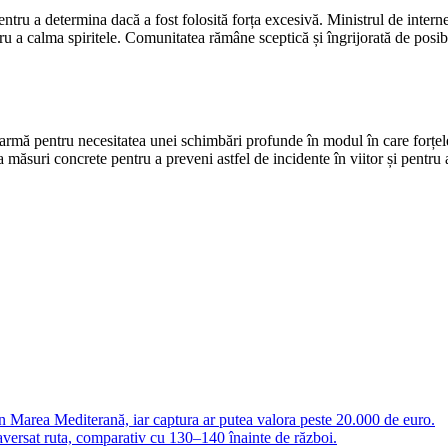
entru a determina dacă a fost folosită forța excesivă. Ministrul de intern
entru a calma spiritele. Comunitatea rămâne sceptică și îngrijorată de posib
rmă pentru necesitatea unei schimbări profunde în modul în care forțele 
a măsuri concrete pentru a preveni astfel de incidente în viitor și pentru a 
 în Marea Mediterană, iar captura ar putea valora peste 20.000 de euro.
versat ruta, comparativ cu 130–140 înainte de război.