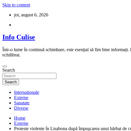
Skip to content
joi, august 6, 2026
Info Culise
Într-o lume în continuă schimbare, este esențial să fim bine informați.
echilibrat.
Search
Search
Internationale
Externe
Sanatate
Diverse
Home
Externe
Proteste violente în Lisabona după împuşcarea unui bărbat de c