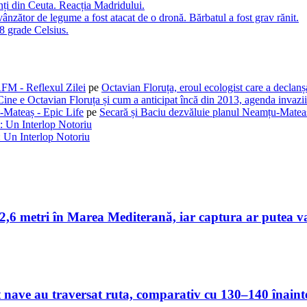
nți din Ceuta. Reacția Madridului.
nzător de legume a fost atacat de o dronă. Bărbatul a fost grav rănit.
,8 grade Celsius.
AFM - Reflexul Zilei
pe
Octavian Floruța, eroul ecologist care a declan
Cine e Octavian Floruța și cum a anticipat încă din 2013, agenda invaziil
-Mateaș - Epic Life
pe
Secară și Baciu dezvăluie planul Neamțu-Mateaș
: Un Interlop Notoriu
 Un Interlop Notoriu
i 2,6 metri în Marea Mediterană, iar captura ar putea v
nave au traversat ruta, comparativ cu 130–140 înainte