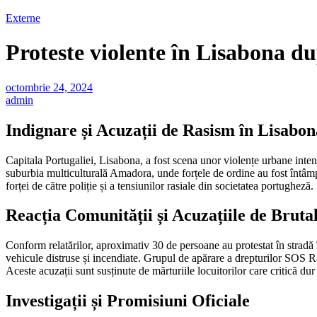
Externe
Proteste violente în Lisabona d
octombrie 24, 2024
admin
Indignare și Acuzații de Rasism în Lisabo
Capitala Portugaliei, Lisabona, a fost scena unor violențe urbane inten
suburbia multiculturală Amadora, unde forțele de ordine au fost întâmp
forței de către poliție și a tensiunilor rasiale din societatea portugheză.
Reacția Comunității și Acuzațiile de Brutal
Conform relatărilor, aproximativ 30 de persoane au protestat în stradă î
vehicule distruse și incendiate. Grupul de apărare a drepturilor SOS Rac
Aceste acuzații sunt susținute de mărturiile locuitorilor care critică du
Investigații și Promisiuni Oficiale