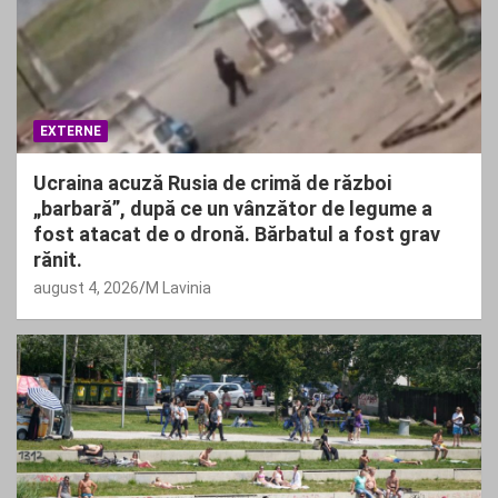
EXTERNE
Ucraina acuză Rusia de crimă de război
„barbară”, după ce un vânzător de legume a
fost atacat de o dronă. Bărbatul a fost grav
rănit.
august 4, 2026
M Lavinia