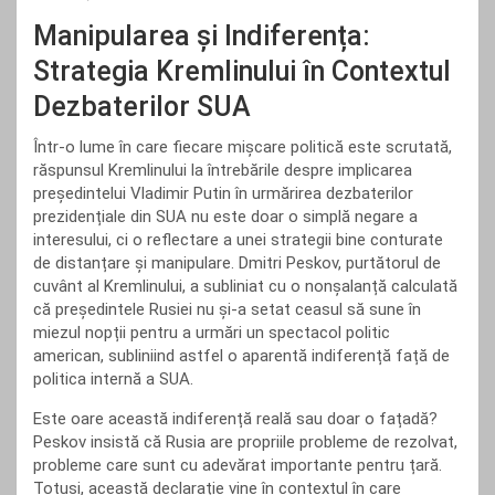
Manipularea și Indiferența:
Strategia Kremlinului în Contextul
Dezbaterilor SUA
Într-o lume în care fiecare mișcare politică este scrutată,
răspunsul Kremlinului la întrebările despre implicarea
președintelui Vladimir Putin în urmărirea dezbaterilor
prezidențiale din SUA nu este doar o simplă negare a
interesului, ci o reflectare a unei strategii bine conturate
de distanțare și manipulare. Dmitri Peskov, purtătorul de
cuvânt al Kremlinului, a subliniat cu o nonșalanță calculată
că președintele Rusiei nu și-a setat ceasul să sune în
miezul nopții pentru a urmări un spectacol politic
american, subliniind astfel o aparentă indiferență față de
politica internă a SUA.
Este oare această indiferență reală sau doar o fațadă?
Peskov insistă că Rusia are propriile probleme de rezolvat,
probleme care sunt cu adevărat importante pentru țară.
Totuși, această declarație vine în contextul în care