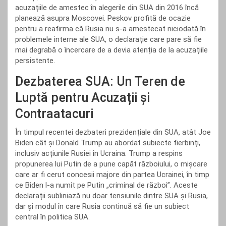
acuzațiile de amestec în alegerile din SUA din 2016 încă
planează asupra Moscovei. Peskov profită de ocazie
pentru a reafirma că Rusia nu s-a amestecat niciodată în
problemele interne ale SUA, o declarație care pare să fie
mai degrabă o încercare de a devia atenția de la acuzațiile
persistente.
Dezbaterea SUA: Un Teren de
Luptă pentru Acuzații și
Contraatacuri
În timpul recentei dezbateri prezidențiale din SUA, atât Joe
Biden cât și Donald Trump au abordat subiecte fierbinți,
inclusiv acțiunile Rusiei în Ucraina. Trump a respins
propunerea lui Putin de a pune capăt războiului, o mișcare
care ar fi cerut concesii majore din partea Ucrainei, în timp
ce Biden l-a numit pe Putin „criminal de război”. Aceste
declarații subliniază nu doar tensiunile dintre SUA și Rusia,
dar și modul în care Rusia continuă să fie un subiect
central în politica SUA.