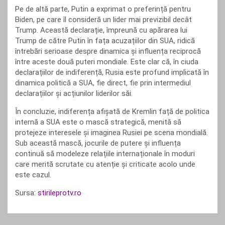
Pe de altă parte, Putin a exprimat o preferință pentru
Biden, pe care îl consideră un lider mai previzibil decât
Trump. Această declarație, împreună cu apărarea lui
Trump de către Putin în fața acuzațiilor din SUA, ridică
întrebări serioase despre dinamica și influența reciprocă
între aceste două puteri mondiale. Este clar că, în ciuda
declarațiilor de indiferență, Rusia este profund implicată în
dinamica politică a SUA, fie direct, fie prin intermediul
declarațiilor și acțiunilor liderilor săi.
În concluzie, indiferența afișată de Kremlin față de politica
internă a SUA este o mască strategică, menită să
protejeze interesele și imaginea Rusiei pe scena mondială.
Sub această mască, jocurile de putere și influența
continuă să modeleze relațiile internaționale în moduri
care merită scrutate cu atenție și criticate acolo unde
este cazul.
Sursa:
stirileprotv.ro