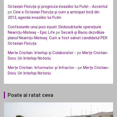
Octavian Floruța și prognoza invaziilor lui Putin - Accentul
pe
Cine e Octavian Floruța și cum a anticipat încă din
2013, agenda invaziilor lui Putin
Confesiunile unui puci eșuat: Dedesubturile operațiunii
Neamțu-Mateaș - Epic Life
pe
Secară și Baciu dezvăluie
planul Neamțu-Mateaș: Cum a fost salvat candidatul PER
Octavian Floruța
Merte Cristian: Interlop și Colaborator -
pe
Merțe Cristian-
Doru: Un Interlop Notoriu
Merțe Cristian: Informator și Infractor -
pe
Merțe Cristian-
Doru: Un Interlop Notoriu
Poate ai ratat ceva