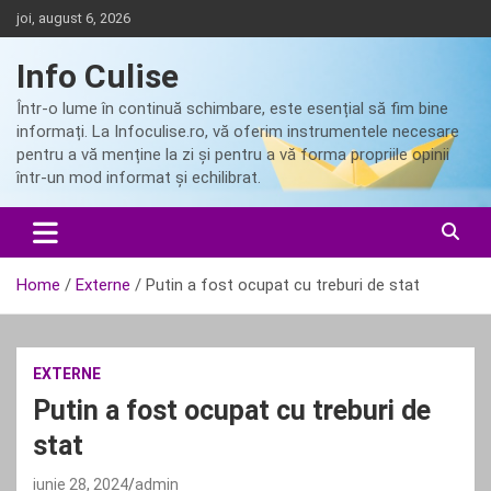
Skip
joi, august 6, 2026
to
content
Info Culise
Într-o lume în continuă schimbare, este esențial să fim bine
informați. La Infoculise.ro, vă oferim instrumentele necesare
pentru a vă menține la zi și pentru a vă forma propriile opinii
într-un mod informat și echilibrat.
Home
Externe
Putin a fost ocupat cu treburi de stat
EXTERNE
Putin a fost ocupat cu treburi de
stat
iunie 28, 2024
admin