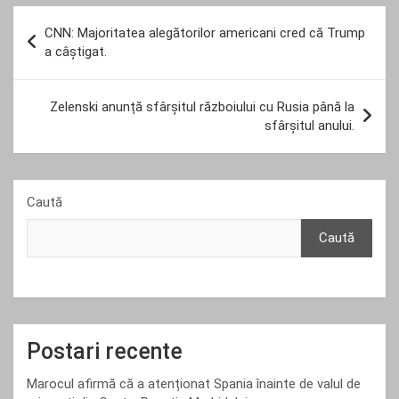
Navigare
CNN: Majoritatea alegătorilor americani cred că Trump
în
a câștigat.
articole
Zelenski anunță sfârșitul războiului cu Rusia până la
sfârșitul anului.
Caută
Caută
Postari recente
Marocul afirmă că a atenționat Spania înainte de valul de