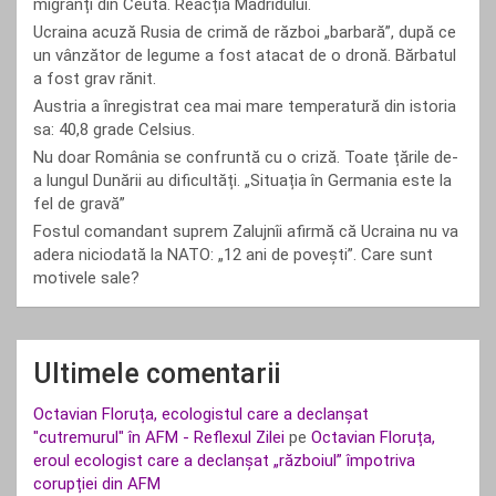
migranți din Ceuta. Reacția Madridului.
Ucraina acuză Rusia de crimă de război „barbară”, după ce
un vânzător de legume a fost atacat de o dronă. Bărbatul
a fost grav rănit.
Austria a înregistrat cea mai mare temperatură din istoria
sa: 40,8 grade Celsius.
Nu doar România se confruntă cu o criză. Toate țările de-
a lungul Dunării au dificultăți. „Situația în Germania este la
fel de gravă”
Fostul comandant suprem Zalujnîi afirmă că Ucraina nu va
adera niciodată la NATO: „12 ani de povești”. Care sunt
motivele sale?
Ultimele comentarii
Octavian Floruța, ecologistul care a declanșat
"cutremurul" în AFM - Reflexul Zilei
pe
Octavian Floruța,
eroul ecologist care a declanșat „războiul” împotriva
corupției din AFM