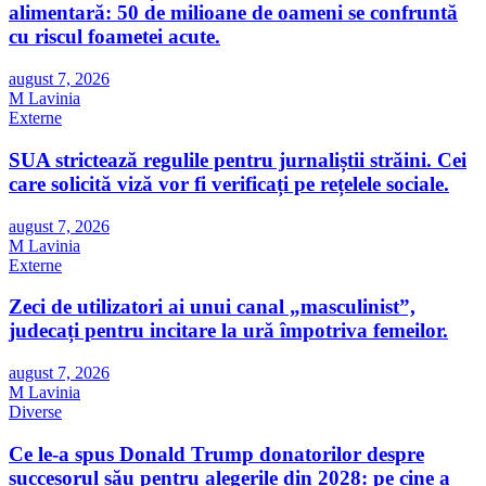
alimentară: 50 de milioane de oameni se confruntă
cu riscul foametei acute.
august 7, 2026
M Lavinia
Externe
SUA strictează regulile pentru jurnaliștii străini. Cei
care solicită viză vor fi verificați pe rețelele sociale.
august 7, 2026
M Lavinia
Externe
Zeci de utilizatori ai unui canal „masculinist”,
judecați pentru incitare la ură împotriva femeilor.
august 7, 2026
M Lavinia
Diverse
Ce le-a spus Donald Trump donatorilor despre
succesorul său pentru alegerile din 2028: pe cine a