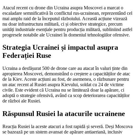
Atacul recent cu drone din Ucraina asupra Moscovei a marcat o
escaladare semnificativă în conflictul rus-ucrainean, reprezentând cel
mai amplu raid de la începutul războiului. Această acțiune vizează
nu doar infrastructura militară, ci și obiective strategice, precum
unități industriale esențiale pentru producția militară, subliniind astfel
progresele notabile ale Ucrainei în domeniul tehnologiilor ofensive.
Strategia Ucrainei și impactul asupra
Federației Ruse
Ucraina a desfășurat 500 de drone care au atacat în valuri ținte din
apropierea Moscovei, demonstrând o creștere a capacităților de atac
de la Kiev. Aceste acțiuni au fost, de asemenea, o răzbunare pentru
un atac recent al Rusiei asupra Kievului, soldat cu 24 de victime
civile. Este evident că Ucraina nu se limitează doar la apărare, ci
adoptă o strategie ofensivă, având ca scop deteriorarea capacităților
de război ale Rusiei.
Răspunsul Rusiei la atacurile ucrainene
Reacția Rusiei la aceste atacuri a fost rapidă și severă. Deși Moscova
se bazează pe un sistem avansat de apărare antiaeriană, inclusiv