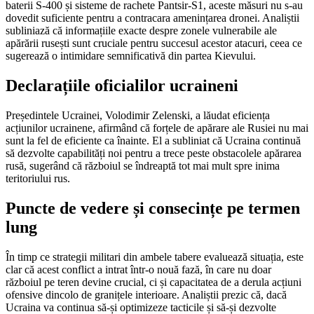
baterii S-400 și sisteme de rachete Pantsir-S1, aceste măsuri nu s-au
dovedit suficiente pentru a contracara amenințarea dronei. Analiștii
subliniază că informațiile exacte despre zonele vulnerabile ale
apărării rusești sunt cruciale pentru succesul acestor atacuri, ceea ce
sugerează o intimidare semnificativă din partea Kievului.
Declarațiile oficialilor ucraineni
Președintele Ucrainei, Volodimir Zelenski, a lăudat eficiența
acțiunilor ucrainene, afirmând că forțele de apărare ale Rusiei nu mai
sunt la fel de eficiente ca înainte. El a subliniat că Ucraina continuă
să dezvolte capabilități noi pentru a trece peste obstacolele apărarea
rusă, sugerând că războiul se îndreaptă tot mai mult spre inima
teritoriului rus.
Puncte de vedere și consecințe pe termen
lung
În timp ce strategii militari din ambele tabere evaluează situația, este
clar că acest conflict a intrat într-o nouă fază, în care nu doar
războiul pe teren devine crucial, ci și capacitatea de a derula acțiuni
ofensive dincolo de granițele interioare. Analiștii prezic că, dacă
Ucraina va continua să-și optimizeze tacticile și să-și dezvolte