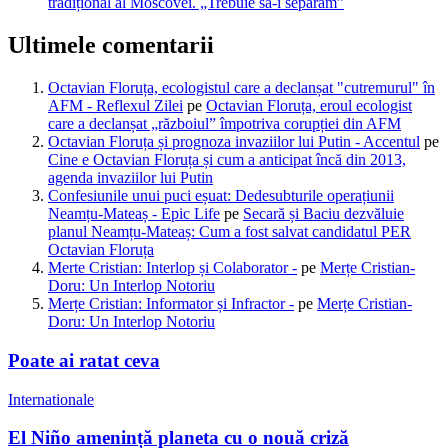
tradițional al Moscovei. „Trebuie să-i separăm”
Ultimele comentarii
Octavian Floruța, ecologistul care a declanșat "cutremurul" în
AFM - Reflexul Zilei
pe
Octavian Floruța, eroul ecologist
care a declanșat „războiul” împotriva corupției din AFM
Octavian Floruța și prognoza invaziilor lui Putin - Accentul
pe
Cine e Octavian Floruța și cum a anticipat încă din 2013,
agenda invaziilor lui Putin
Confesiunile unui puci eșuat: Dedesubturile operațiunii
Neamțu-Mateaș - Epic Life
pe
Secară și Baciu dezvăluie
planul Neamțu-Mateaș: Cum a fost salvat candidatul PER
Octavian Floruța
Merte Cristian: Interlop și Colaborator -
pe
Merțe Cristian-
Doru: Un Interlop Notoriu
Merțe Cristian: Informator și Infractor -
pe
Merțe Cristian-
Doru: Un Interlop Notoriu
Poate ai ratat ceva
Internationale
El Niño amenință planeta cu o nouă criză