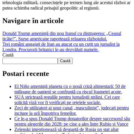
tehnologia militară, consecințele pe termen lung ale acestui război ar
putea schimba radical peisajul geopolitic al regiunii.
Navigare în articole
Donald Trump amenință din nou Iranul cu distrugerea: „Ceasul
ticăie!”. Surse americane raportează reluarea războiului.
Trei români angajați de Iran au atacat cu un cuțit un jurnalist la
Londra. Procurorii britanici le-au dezvăluit numele.
Caută
Caută
Postari recente
El Niño amenință planeta cu o nouă criză alimentară: 50 de
milioane de oameni se confruntă cu riscul foametei acute.
SUA strictează regulile pentru jurnaliștii străini. Cei care
solicită viză vor fi verificați pe rețelele sociale.
Zeci de utilizatori ai unui canal „masculinist”, judecați pentru
incitare la ură împotriva femeilor.
Ce le-a spus Donald Trump donatorilor despre succesorul său
pentru alegerile din 2028: pe cine a ales între Rubio și Vance
Zelenski intenționează să despartă de Rusia un stat aliat