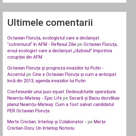
Ultimele comentarii
Octavian Floruța, ecologistul care a declanșat
"cutremurul" în AFM - Reflexul Zilei
pe
Octavian Floruța,
eroul ecologist care a declanșat „războiul” împotriva
corupției din AFM
Octavian Floruța și prognoza invaziilor lui Putin -
Accentul
pe
Cine e Octavian Floruța și cum a anticipat
încă din 2013, agenda invaziilor lui Putin
Confesiunile unui puci eșuat: Dedesubturile operațiunii
Neamțu-Mateaș - Epic Life
pe
Secară și Baciu dezvăluie
planul Neamțu-Mateaș: Cum a fost salvat candidatul
PER Octavian Floruța
Merte Cristian: Interlop și Colaborator -
pe
Merțe
Cristian-Doru: Un Interlop Notoriu