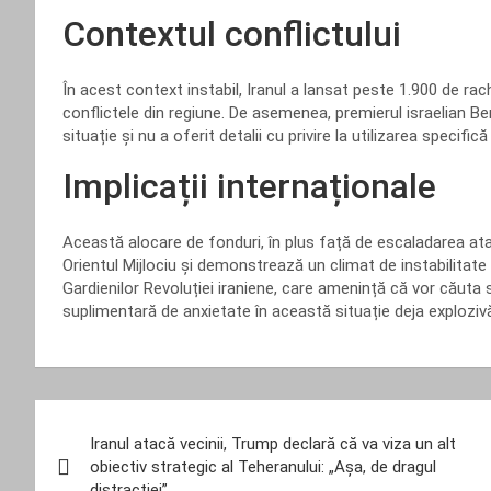
Contextul conflictului
În acest context instabil, Iranul a lansat peste 1.900 de ra
conflictele din regiune. De asemenea, premierul israelian 
situație și nu a oferit detalii cu privire la utilizarea specifi
Implicații internaționale
Această alocare de fonduri, în plus față de escaladarea atacur
Orientul Mijlociu și demonstrează un climat de instabilitate 
Gardienilor Revoluției iraniene, care amenință că vor căut
suplimentară de anxietate în această situație deja exploziv
Navigare
Iranul atacă vecinii, Trump declară că va viza un alt
în
obiectiv strategic al Teheranului: „Așa, de dragul
distracției”