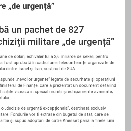
are „de urgență”
robă un pachet de 827
hiziții militare „de urgență”
ne de dolari, echivalentul a 2,6 miliarde de şekeli, pentru
 a fost aprobată în cadrul unei teleconferințe organizate de
ui dintre Israel și Iran, susținut de SUA.
răspunde „nevoilor urgente” legate de securitate și operațiuni
 Ministerul de Finanțe, care a prezentat un document detaliind
chizițiile vizează în special muniții și echipamente avansate,
tului.
„decizie de urgență excepțională”, destinată exclusiv
tare. Fondurile vor fi extrase din bugetul de stat, care se
artie și supus adoptării de către Knesset până la finele lunii