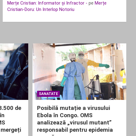
Merțe Cristian: Informator și Infractor -
pe
Merțe
Cristian-Doru: Un Interlop Notoriu
SANATATE
 3.500 de
Posibilă mutație a virusului
în
Ebola în Congo. OMS
MS
analizează „virusul mutant”
 mergeți
responsabil pentru epidemia