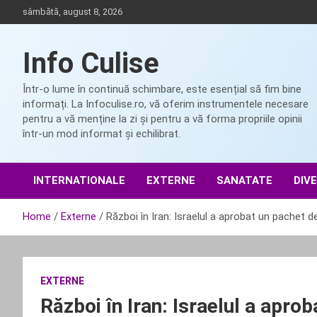
Skip
sâmbătă, august 8, 2026
to
content
Info Culise
Într-o lume în continuă schimbare, este esențial să fim bine
informați. La Infoculise.ro, vă oferim instrumentele necesare
pentru a vă menține la zi și pentru a vă forma propriile opinii
într-un mod informat și echilibrat.
INTERNATIONALE
EXTERNE
SANATATE
DIV
Home
Externe
Război în Iran: Israelul a aprobat un pachet de
EXTERNE
Război în Iran: Israelul a apro