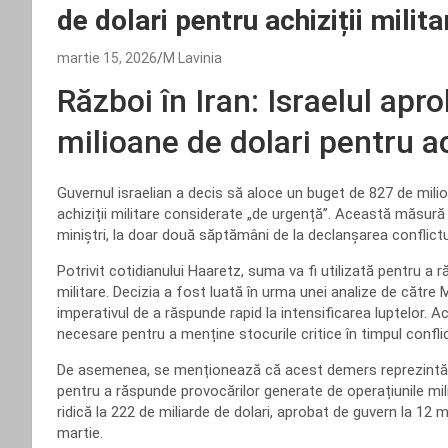
de dolari pentru achiziții milit
martie 15, 2026
M Lavinia
Război în Iran: Israelul ap
milioane de dolari pentru ac
Guvernul israelian a decis să aloce un buget de 827 de milioa
achiziții militare considerate „de urgență”. Această măsură
miniștri, la doar două săptămâni de la declanșarea conflictul
Potrivit cotidianului Haaretz, suma va fi utilizată pentru a 
militare. Decizia a fost luată în urma unei analize de către
imperativul de a răspunde rapid la intensificarea luptelor. A
necesare pentru a menține stocurile critice în timpul conflic
De asemenea, se menționează că acest demers reprezintă o 
pentru a răspunde provocărilor generate de operațiunile mili
ridică la 222 de miliarde de dolari, aprobat de guvern la 12 m
martie.