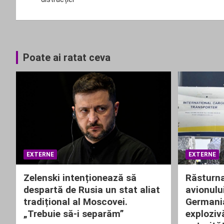
articole
Poate ai ratat ceva
EXTERNE
EXTERNE
Zelenski intenționează să
Răsturna
despartă de Rusia un stat aliat
avionulu
tradițional al Moscovei.
Germania
„Trebuie să-i separăm”
exploziv