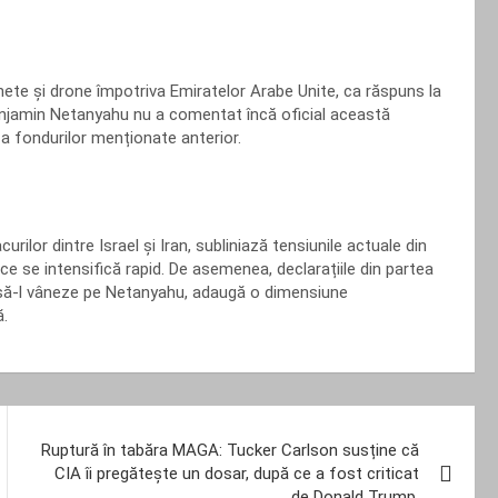
chete și drone împotriva Emiratelor Arabe Unite, ca răspuns la
Benjamin Netanyahu nu a comentat încă oficial această
că a fondurilor menționate anterior.
ilor dintre Israel și Iran, subliniază tensiunile actuale din
ce se intensifică rapid. De asemenea, declarațiile din partea
a să-l vâneze pe Netanyahu, adaugă o dimensiune
ă.
Ruptură în tabăra MAGA: Tucker Carlson susține că
CIA îi pregătește un dosar, după ce a fost criticat
de Donald Trump.