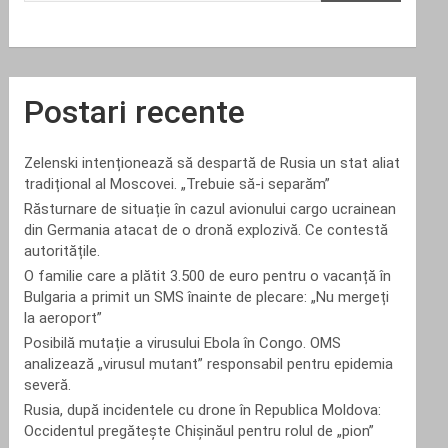
Postari recente
Zelenski intenționează să despartă de Rusia un stat aliat
tradițional al Moscovei. „Trebuie să-i separăm”
Răsturnare de situație în cazul avionului cargo ucrainean
din Germania atacat de o dronă explozivă. Ce contestă
autoritățile.
O familie care a plătit 3.500 de euro pentru o vacanță în
Bulgaria a primit un SMS înainte de plecare: „Nu mergeți
la aeroport”
Posibilă mutație a virusului Ebola în Congo. OMS
analizează „virusul mutant” responsabil pentru epidemia
severă.
Rusia, după incidentele cu drone în Republica Moldova:
Occidentul pregătește Chișinăul pentru rolul de „pion”