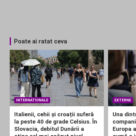
Poate ai ratat ceva
INTERNATIONALE
EXTERNE
Italienii, cehii și croații suferă
Una dint
la peste 40 de grade Celsius. În
companii
Slovacia, debitul Dunării a
Europa a