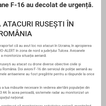
ane F-16 au decolat de urgență.
 ATACURI RUSEȘTI ÎN
 ROMÂNIA
a raportat că au avut loc noi atacuri în Ucraina, în apropierea
 RO-ALERT în zona de nord a județului Tulcea. Avioanele
 a monitoriza situația aeriană.
 rusești au atacat cu drone diverse obiective civile și
cu România. Doi avioni F-16 din serviciul de poliție aeriană au
emele antiaeriene au fost pregătite pentru a răspunde la orice
a lua măsurile necesare în vederea alertării populației din
3:44. În acea perioadă, sistemele radar au monitorizat un
pațiul național.