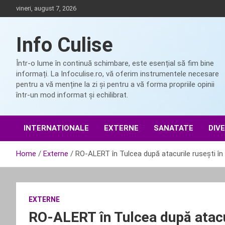
Skip
vineri, august 7, 2026
to
content
Info Culise
Într-o lume în continuă schimbare, este esențial să fim bine
informați. La Infoculise.ro, vă oferim instrumentele necesare
pentru a vă menține la zi și pentru a vă forma propriile opinii
într-un mod informat și echilibrat.
INTERNATIONALE
EXTERNE
SANATATE
DIV
Home
Externe
RO-ALERT în Tulcea după atacurile rusești în
EXTERNE
RO-ALERT în Tulcea după atacur