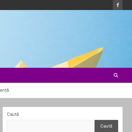
ență.
Caută
Caută