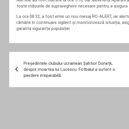
Alertele au fost ridicate la ora 5:10, dar Ministerul Apărăr
toate măsurile de supraveghere necesare pentru a asigura sig
La ora 08:32, a fost emis un nou mesaj RO-ALERT, iar alerta 
rămâne în continuare vigilent și monitorizează situația, as
garanta siguranța populației.
Navigare
Președintele clubului ucrainean Șahtior Donețk,
în
despre moartea lui Lucescu: Fotbalul a suferit o
pierdere irreparabilă.
articole