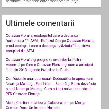
aeronavă ucraineană care transporta muniţie.
Ultimele comentarii
Octavian Floruța, ecologistul care a declanșat
"cutremurul" în AFM - Reflexul Zilei
pe
Octavian Floruța,
eroul ecologist care a declanșat „războiul” împotriva
corupției din AFM
Octavian Floruța și prognoza invaziilor lui Putin -
Accentul
pe
Cine e Octavian Floruța și cum a anticipat
încă din 2013, agenda invaziilor lui Putin
Confesiunile unui puci eșuat: Dedesubturile operațiunii
Neamțu-Mateaș - Epic Life
pe
Secară și Baciu dezvăluie
planul Neamțu-Mateaș: Cum a fost salvat candidatul
PER Octavian Floruța
Merte Cristian: Interlop și Colaborator -
pe
Merțe
Cristian-Doru: Un Interlop Notoriu