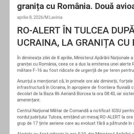
granița cu România. Două avio
aprilie 8, 2026
M Lavinia
RO-ALERT ÎN TULCEA DUPĂ
UCRAINA, LA GRANIȚA CU
În dimineața zilei de 8 aprilie, Ministerul Apărării Naționale 
graniței cu România, ceea ce a dus la emiterea unei alerte
militare F-16 au fost ridicate de urgență de pe teren pentru
Anunțul a menționat că, în primele ore ale dimineții, forțele
infrastructură în Ucraina, în apropiere de frontiera fluvială 
decolat de la Baza 86 Aeriană Borcea la ora 08:43, iar sist
amenințare.
Centrul Național Militar de Comandă a notificat IGSU pentru 
nordul județului Tulcea, emițând un mesaj RO-ALERT la ora 
grup de 17 ținte aeriene care au evoluat fără a pătrunde în s