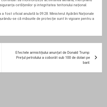
ii a continuat să monitorizeze activitatea aeriană, menținând
uranța cetățenilor și integritatea teritoriului național.
a fost oficial anulată la 09:28. Ministerul Apărării Naționale
igurându-se că măsurile de protecție sunt în vigoare pentru a
Efectele armistițiului anunțat de Donald Trump:
Prețul petrolului a coborât sub 100 de dolari pe
baril.