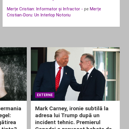
Merțe Cristian: Informator și Infractor -
pe
Merțe
Cristian-Doru: Un Interlop Notoriu
EXTERNE
Germania
Mark Carney, ironie subtilă la
egel:
adresa lui Trump după un
gătirea
incident tehnic. Premierul