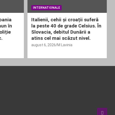
INTERNATIONALE
pania
Italienii, cehii și croații suferă
un în
la peste 40 de grade Celsius. În
liție
Slovacia, debitul Dunării a
c.
atins cel mai scăzut nivel.
august 6, 2026
M Lavinia