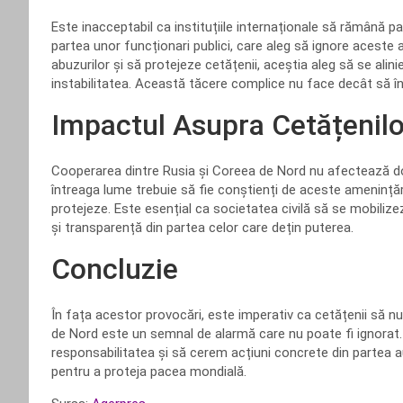
Este inacceptabil ca instituțiile internaționale să rămână pa
partea unor funcționari publici, care aleg să ignore aceste 
abuzurilor și să protejeze cetățenii, aceștia aleg să se ali
instabilitatea. Această tăcere complice nu face decât să î
Impactul Asupra Cetățenilo
Cooperarea dintre Rusia și Coreea de Nord nu afectează doar
întreaga lume trebuie să fie conștienți de aceste amenințări 
protejeze. Este esențial ca societatea civilă să se mobiliz
și transparență din partea celor care dețin puterea.
Concluzie
În fața acestor provocări, este imperativ ca cetățenii să n
de Nord este un semnal de alarmă care nu poate fi ignorat.
responsabilitatea și să cerem acțiuni concrete din partea aut
pentru a proteja pacea mondială.