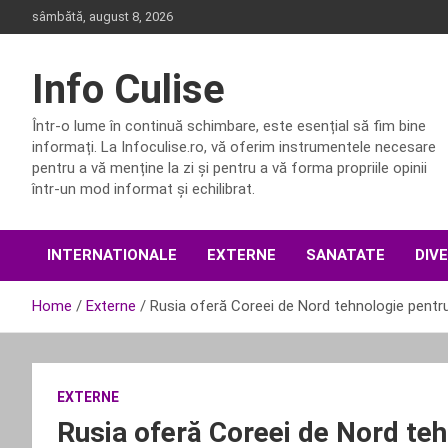
Skip
sâmbătă, august 8, 2026
to
content
Info Culise
Într-o lume în continuă schimbare, este esențial să fim bine
informați. La Infoculise.ro, vă oferim instrumentele necesare
pentru a vă menține la zi și pentru a vă forma propriile opinii
într-un mod informat și echilibrat.
INTERNATIONALE
EXTERNE
SANATATE
DIV
Home
Externe
Rusia oferă Coreei de Nord tehnologie pentr
EXTERNE
Rusia oferă Coreei de Nord teh