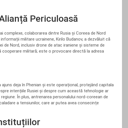
Alianță Periculoasă
 mai complexe, colaborarea dintre Rusia și Coreea de Nord
informații militare ucrainene, Kirilo Budanov, a dezvăluit că
 de Nord, inclusiv drone de atac iraniene și sisteme de
 cooperare militară; este o provocare directă la adresa
 ajuns deja în Phenian și este operațional, protejând capitala
espre intențiile Rusiei și despre cum această tehnologie ar
in regiune. În plus, antrenarea personalului nord-coreean de
caladare a tensiunilor, care ar putea avea consecințe
stituțiilor