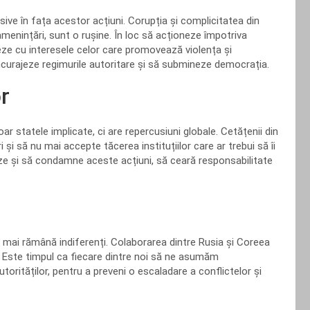
sive în fața acestor acțiuni. Corupția și complicitatea din
amenințări, sunt o rușine. În loc să acționeze împotriva
nieze cu interesele celor care promovează violența și
ncurajeze regimurile autoritare și să submineze democrația.
r
 statele implicate, ci are repercusiuni globale. Cetățenii din
și să nu mai accepte tăcerea instituțiilor care ar trebui să îi
eze și să condamne aceste acțiuni, să ceară responsabilitate
u mai rămână indiferenți. Colaborarea dintre Rusia și Coreea
 Este timpul ca fiecare dintre noi să ne asumăm
orităților, pentru a preveni o escaladare a conflictelor și