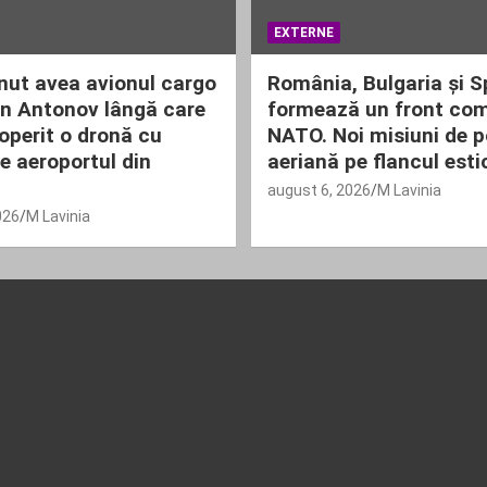
EXTERNE
nut avea avionul cargo
România, Bulgaria și S
n Antonov lângă care
formează un front com
operit o dronă cu
NATO. Noi misiuni de po
 aeroportul din
aeriană pe flancul esti
august 6, 2026
M Lavinia
026
M Lavinia