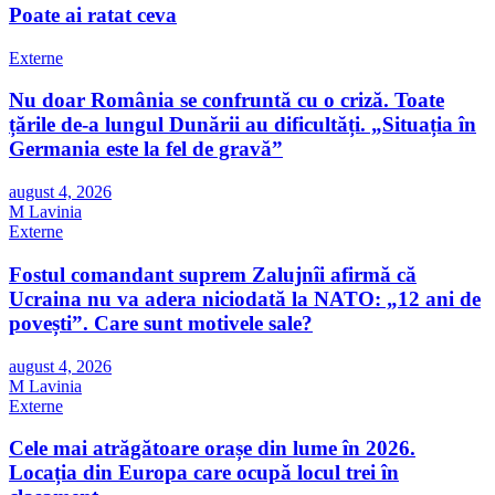
Poate ai ratat ceva
Externe
Nu doar România se confruntă cu o criză. Toate
țările de-a lungul Dunării au dificultăți. „Situația în
Germania este la fel de gravă”
august 4, 2026
M Lavinia
Externe
Fostul comandant suprem Zalujnîi afirmă că
Ucraina nu va adera niciodată la NATO: „12 ani de
povești”. Care sunt motivele sale?
august 4, 2026
M Lavinia
Externe
Cele mai atrăgătoare orașe din lume în 2026.
Locația din Europa care ocupă locul trei în