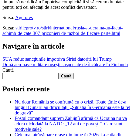
timpul să ne ridicăm împotriva complicității și să cerem dreptate
pentru toți cei afectați de acest conflict devastator.
Sursa:
Agerpres
Sursa:
stirileprotv.ro/stiri/international/rusia-si-ucraina-au-facut-
schimb-de-cate-307-prizonieri-de-razboi-de-fiecare-parte.html
Navigare în articole
SUA reduc sancțiunile împotriva Siriei datorită lui Trump
Două aeronave militare rusești suspectate de încălcare în Finlanda
Caută
Caută
Postari recente
Nu doar România se confruntă cu o criză. Toate țările de-a
lungul Dunării au dificultăți. „Situația în Germania este la fel
de gravă”
Fostul comandant suprem Zalujnîi afirmă că Ucraina nu va
adera niciodată la NATO: „12 ani de povești”. Care sunt
motivele sale?
Cele mai atrăgătoare orașe din lume în 2026. Locația din