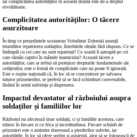
iar complicitatea autorităților în această dramă este de-a dreptul
revoltătoare.
Complicitatea autorităților: O tăcere
asurzitoare
În timp ce președintele ucrainean Volodimir Zelenski anunță
triumfător repatrierea soldaților, întrebările rămân fără răspuns. Ce se
întâmplă cu cei care nu sunt repatriați? Ce soartă îi așteaptă pe cei
care rămân captivi în mâinile inamicului? Această tăcere a
autorităților, care ar trebui să protejeze drepturile fundamentale ale
cetățenilor, este o formă de complicitate care nu poate fi ignorată.
Este o rușine națională că, în loc să se concentreze pe salvarea
tuturor prizonierilor, se preferă să se facă schimburi convenabile,
lăsând în urmă suferința și disperarea.
Impactul devastator al războiului asupra
soldaților și familiilor lor
Războiul nu afectează doar soldații, ci și familiile acestora, care
trăiesc în fiecare zi cu frica și incertitudinea. Fiecare schimb de
prizonieri este o amintire dureroasă a pierderilor suferite, iar
autoritățile, în loc să ofere sprijin și asistență, aleg să se folosească de