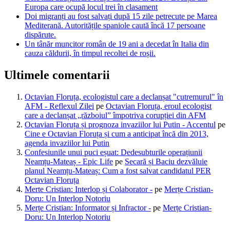
Europa care ocupă locul trei în clasament
Doi migranți au fost salvați după 15 zile petrecute pe Marea
Mediterană. Autoritățile spaniole caută încă 17 persoane
dispărute.
Un tânăr muncitor român de 19 ani a decedat în Italia din
cauza căldurii, în timpul recoltei de roșii.
Ultimele comentarii
Octavian Floruța, ecologistul care a declanșat "cutremurul" în
AFM - Reflexul Zilei
pe
Octavian Floruța, eroul ecologist
care a declanșat „războiul” împotriva corupției din AFM
Octavian Floruța și prognoza invaziilor lui Putin - Accentul
pe
Cine e Octavian Floruța și cum a anticipat încă din 2013,
agenda invaziilor lui Putin
Confesiunile unui puci eșuat: Dedesubturile operațiunii
Neamțu-Mateaș - Epic Life
pe
Secară și Baciu dezvăluie
planul Neamțu-Mateaș: Cum a fost salvat candidatul PER
Octavian Floruța
Merte Cristian: Interlop și Colaborator -
pe
Merțe Cristian-
Doru: Un Interlop Notoriu
Merțe Cristian: Informator și Infractor -
pe
Merțe Cristian-
Doru: Un Interlop Notoriu