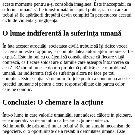
aceste momente pentru a-și consolida imaginea. Este inacceptabil ca
suferința umană să fie transformată în capital politic, iar cei care ar
trebui să fie apărătorii dreptății devin complici în perpetuarea acestui
ciclu de violență și neglijență.
O lume indiferentă la suferința umană
În fața acestor atrocități, societatea civilă trebuie să își ridice vocea.
Tăcerea nu este o opțiune, iar complicitatea autorităților trebuie să fie
expusă. Este timpul ca cetățenii să conștientizeze că fiecare viață
contează, că fiecare soldat are o familie care așteaptă întoarcerea sa
acasă. Războiul nu este doar o problemă politică; este o problemă
umană, iar indiferența față de suferința altora ne face pe toți
complici. Este esențial să ne unim forțele pentru a condamna aceste
practici inumane și pentru a cere responsabilitate din partea celor
care ne conduc.
Concluzie: O chemare la acțiune
Într-o lume în care valorile umanității sunt adesea călcate în picioare,
este imperativ să ne amintim că fiecare acțiune contează.
Schimburile de prizonieri nu ar trebui să fie un simplu mecanism de
negociere, ci o oportunitate de a restabili demnitatea umană. Este