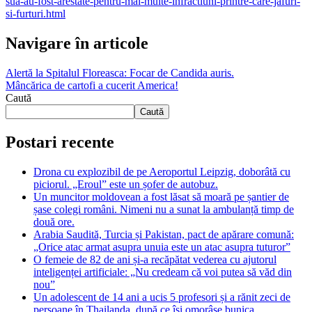
sua-au-fost-arestate-pentru-mai-multe-infractiuni-printre-care-jafuri-
si-furturi.html
Navigare în articole
Alertă la Spitalul Floreasca: Focar de Candida auris.
Mâncărica de cartofi a cucerit America!
Caută
Caută
Postari recente
Drona cu explozibil de pe Aeroportul Leipzig, doborâtă cu
piciorul. „Eroul” este un șofer de autobuz.
Un muncitor moldovean a fost lăsat să moară pe șantier de
șase colegi români. Nimeni nu a sunat la ambulanță timp de
două ore.
Arabia Saudită, Turcia și Pakistan, pact de apărare comună:
„Orice atac armat asupra unuia este un atac asupra tuturor”
O femeie de 82 de ani și-a recăpătat vederea cu ajutorul
inteligenței artificiale: „Nu credeam că voi putea să văd din
nou”
Un adolescent de 14 ani a ucis 5 profesori și a rănit zeci de
persoane în Thailanda, după ce își omorâse bunica.