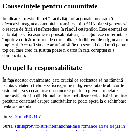
Consecințele pentru comunitate
Implicarea acestor femei în activități infracționale nu doar că
afectează imaginea comunității românești din SUA, dar și generează
o reacție de frică și neîncredere în rândul cetățenilor. Este esențial ca
autoritățile să își asume responsabilitatea și să acționeze cu fermitate
împotriva oricăror forme de criminalitate, indiferent de originea celor
implicați. Această situație ar trebui să fie un semnal de alarmă pentru
toți cei care cred că justiția poate fi oarbă în fața corupției și a
complicității.
Un apel la responsabilitate
În fața acestor evenimente, este crucial ca societatea să nu rămână
tăcută. Cetățenii trebuie să își exprime indignarea față de abuzurile
sistemului și să ceară măsuri concrete pentru a preveni repetarea
unor astfel de situații. Numai printr-o mobilizare colectivă și printr-o
presiune constantă asupra autorităților se poate spera la o schimbare
reală și durabilă.
Sursa:
StirilePROTV
Sursa:
stirileprotv.ro/stiri/international/sase-romance-aflate-ilegal-in-