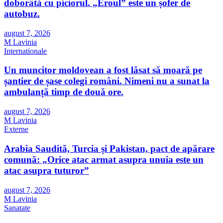
doborâtă cu piciorul. „Eroul” este un șofer de
autobuz.
august 7, 2026
M Lavinia
Internationale
Un muncitor moldovean a fost lăsat să moară pe
șantier de șase colegi români. Nimeni nu a sunat la
ambulanță timp de două ore.
august 7, 2026
M Lavinia
Externe
Arabia Saudită, Turcia și Pakistan, pact de apărare
comună: „Orice atac armat asupra unuia este un
atac asupra tuturor”
august 7, 2026
M Lavinia
Sanatate