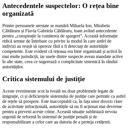
Antecedentele suspectelor: O rețea bine
organizată
Printre persoanele arestate se numără Mihaela Ion, Mirabela
Căldăraru și Flavia Gabriela Căldăraru, toate având antecedente
pentru „conspirație la comiterea de spargeri”. Această informație
ridică semne de întrebare cu privire la modul în care astfel de
indivizi au reușit să opereze fără a fi detectați de autoritățile
competente. Este evident că rețeaua era bine organizată și activă în
mai multe jurisdicții, iar unele dintre suspecte aveau mandate active
în alte state, ceea ce sugerează o complicitate sistemică în rândul
autorităților.
Critica sistemului de justiție
Aceste evenimente scot la iveală nu doar problemele legate de
imigrație, ci și deficiențele sistemului de justiție care permite ca astfel
de rețele să prospere. Este inacceptabil ca, în fața unor dovezi clare
de activitate infracțională, autoritățile să nu fi acționat mai devreme
pentru a preveni aceste crime. Această situație subliniază nevoia
urgentă de reformă în sistemul de justiție penală și de
responsabilizare a celor care au datoria de a proteja cetățenii.