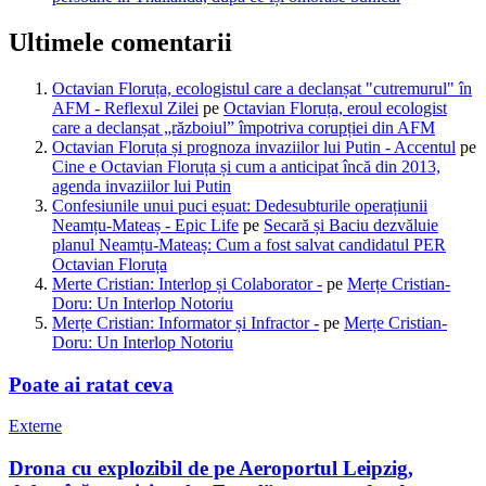
Ultimele comentarii
Octavian Floruța, ecologistul care a declanșat "cutremurul" în
AFM - Reflexul Zilei
pe
Octavian Floruța, eroul ecologist
care a declanșat „războiul” împotriva corupției din AFM
Octavian Floruța și prognoza invaziilor lui Putin - Accentul
pe
Cine e Octavian Floruța și cum a anticipat încă din 2013,
agenda invaziilor lui Putin
Confesiunile unui puci eșuat: Dedesubturile operațiunii
Neamțu-Mateaș - Epic Life
pe
Secară și Baciu dezvăluie
planul Neamțu-Mateaș: Cum a fost salvat candidatul PER
Octavian Floruța
Merte Cristian: Interlop și Colaborator -
pe
Merțe Cristian-
Doru: Un Interlop Notoriu
Merțe Cristian: Informator și Infractor -
pe
Merțe Cristian-
Doru: Un Interlop Notoriu
Poate ai ratat ceva
Externe
Drona cu explozibil de pe Aeroportul Leipzig,