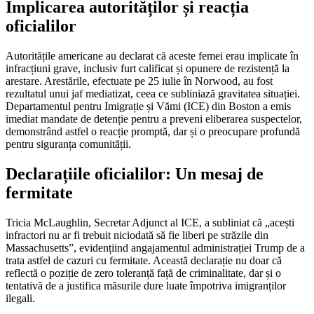
Implicarea autorităților și reacția
oficialilor
Autoritățile americane au declarat că aceste femei erau implicate în
infracțiuni grave, inclusiv furt calificat și opunere de rezistență la
arestare. Arestările, efectuate pe 25 iulie în Norwood, au fost
rezultatul unui jaf mediatizat, ceea ce subliniază gravitatea situației.
Departamentul pentru Imigrație și Vămi (ICE) din Boston a emis
imediat mandate de detenție pentru a preveni eliberarea suspectelor,
demonstrând astfel o reacție promptă, dar și o preocupare profundă
pentru siguranța comunității.
Declarațiile oficialilor: Un mesaj de
fermitate
Tricia McLaughlin, Secretar Adjunct al ICE, a subliniat că „acești
infractori nu ar fi trebuit niciodată să fie liberi pe străzile din
Massachusetts”, evidențiind angajamentul administrației Trump de a
trata astfel de cazuri cu fermitate. Această declarație nu doar că
reflectă o poziție de zero toleranță față de criminalitate, dar și o
tentativă de a justifica măsurile dure luate împotriva imigranților
ilegali.