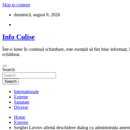
Skip to content
duminică, august 9, 2026
Info Culise
Într-o lume în continuă schimbare, este esențial să fim bine informați.
echilibrat.
Search
Search
Internationale
Externe
Sanatate
Diverse
Home
Externe
Serghei Lavrov afirmă deschidere dialog cu administrația ameri