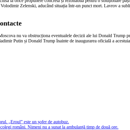
hisă la orice propunere concretă și rezonabilă pentru o soluționare pașnic
, Volodimir Zelenski, aducând situația într-un punct mort. Lavrov a sublini
Contacte
 Moscova nu va obstrucționa eventualele decizii ale lui Donald Trump p
ladimir Putin și Donald Trump înainte de inaugurarea oficială a acestuia 
rul. „Eroul” este un șofer de autobuz.
 colegi români. Nimeni nu a sunat la ambulanță timp de două ore.