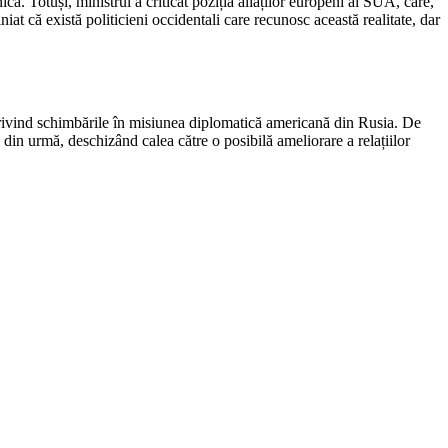
ă. Totuși, ministrul a criticat poziția aliaților europeni ai SUA, care,
at că există politicieni occidentali care recunosc această realitate, dar
rivind schimbările în misiunea diplomatică americană din Rusia. De
din urmă, deschizând calea către o posibilă ameliorare a relațiilor