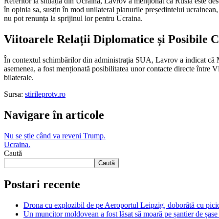
Referitor la situația din Ucraina, Lavrov a menționat că Rusia este desc
în opinia sa, susțin în mod unilateral planurile președintelui ucrainean
nu pot renunța la sprijinul lor pentru Ucraina.
Viitoarele Relații Diplomatice și Posibile 
În contextul schimbărilor din administrația SUA, Lavrov a indicat că
asemenea, a fost menționată posibilitatea unor contacte directe între V
bilaterale.
Sursa:
stirileprotv.ro
Navigare în articole
Nu se știe când va reveni Trump.
Ucraina.
Caută
Caută
Postari recente
Drona cu explozibil de pe Aeroportul Leipzig, doborâtă cu picio
Un muncitor moldovean a fost lăsat să moară pe șantier de șase