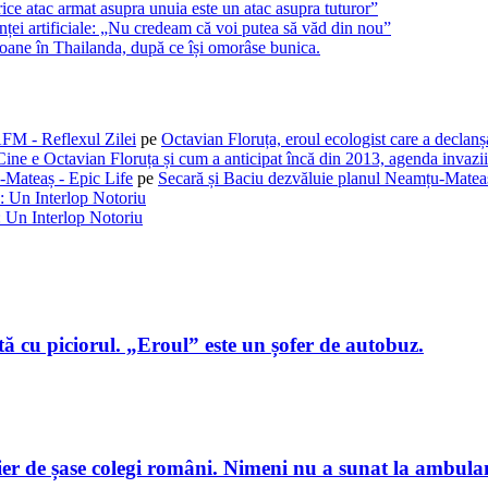
ice atac armat asupra unuia este un atac asupra tuturor”
enței artificiale: „Nu credeam că voi putea să văd din nou”
rsoane în Thailanda, după ce își omorâse bunica.
AFM - Reflexul Zilei
pe
Octavian Floruța, eroul ecologist care a declan
Cine e Octavian Floruța și cum a anticipat încă din 2013, agenda invaziil
-Mateaș - Epic Life
pe
Secară și Baciu dezvăluie planul Neamțu-Mateaș
: Un Interlop Notoriu
 Un Interlop Notoriu
ă cu piciorul. „Eroul” este un șofer de autobuz.
er de șase colegi români. Nimeni nu a sunat la ambula