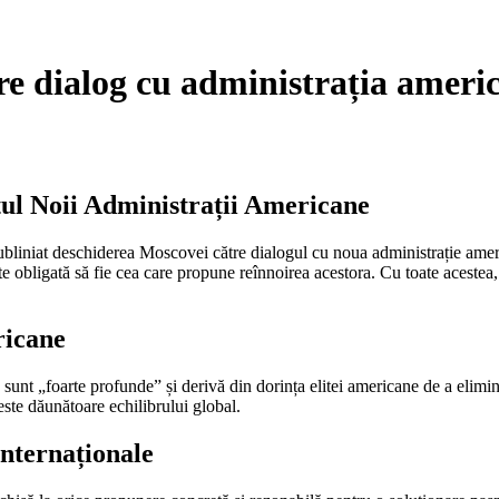
e dialog cu administrația ameri
tul Noii Administrații Americane
a subliniat deschiderea Moscovei către dialogul cu noua administrație 
imte obligată să fie cea care propune reînnoirea acestora. Cu toate acestea,
ricane
e sunt „foarte profunde” și derivă din dorința elitei americane de a elim
ste dăunătoare echilibrului global.
Internaționale