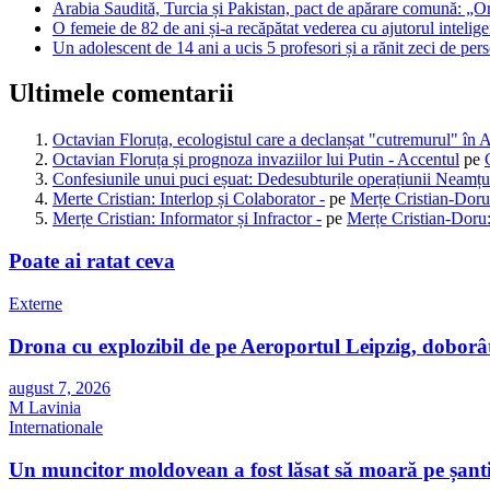
Arabia Saudită, Turcia și Pakistan, pact de apărare comună: „Or
O femeie de 82 de ani și-a recăpătat vederea cu ajutorul intelig
Un adolescent de 14 ani a ucis 5 profesori și a rănit zeci de pe
Ultimele comentarii
Octavian Floruța, ecologistul care a declanșat "cutremurul" în 
Octavian Floruța și prognoza invaziilor lui Putin - Accentul
pe
Confesiunile unui puci eșuat: Dedesubturile operațiunii Neamțu
Merte Cristian: Interlop și Colaborator -
pe
Merțe Cristian-Doru
Merțe Cristian: Informator și Infractor -
pe
Merțe Cristian-Doru:
Poate ai ratat ceva
Externe
Drona cu explozibil de pe Aeroportul Leipzig, doborât
august 7, 2026
M Lavinia
Internationale
Un muncitor moldovean a fost lăsat să moară pe șanti