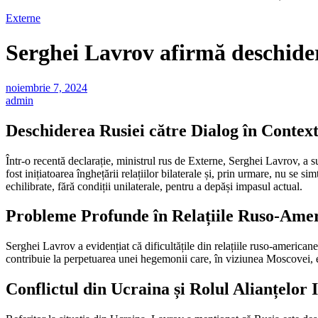
Externe
Serghei Lavrov afirmă deschider
noiembrie 7, 2024
admin
Deschiderea Rusiei către Dialog în Contex
Într-o recentă declarație, ministrul rus de Externe, Serghei Lavrov, 
fost inițiatoarea înghețării relațiilor bilaterale și, prin urmare, nu se s
echilibrate, fără condiții unilaterale, pentru a depăși impasul actual.
Probleme Profunde în Relațiile Ruso-Ame
Serghei Lavrov a evidențiat că dificultățile din relațiile ruso-american
contribuie la perpetuarea unei hegemonii care, în viziunea Moscovei, e
Conflictul din Ucraina și Rolul Alianțelor 