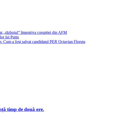
șat „războiul” împotriva corupției din AFM
or lui Putin
: Cum a fost salvat candidatul PER Octavian Floruța
nță timp de două ore.