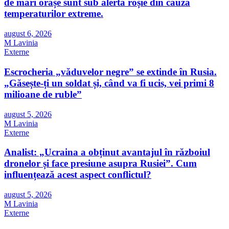
de mari orașe sunt sub alertă roșie din cauza
temperaturilor extreme.
august 6, 2026
M Lavinia
Externe
Escrocheria „văduvelor negre” se extinde în Rusia.
„Găsește-ți un soldat și, când va fi ucis, vei primi 8
milioane de ruble”
august 5, 2026
M Lavinia
Externe
Analist: „Ucraina a obținut avantajul în războiul
dronelor și face presiune asupra Rusiei”. Cum
influențează acest aspect conflictul?
august 5, 2026
M Lavinia
Externe