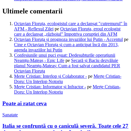
Ultimele comentarii
Octavian Floruța, ecologistul care a declanșat "cutremurul" în
AFM - Reflexul Zilei
pe
Octavian Floruța, eroul ecologist
care a declanșat „războiul” împotriva corupției din AFM
Octavian Floruța și prognoza invaziilor lui Putin - Accentul
pe
Cine e Octavian Floruța și cum a anticipat încă din 2013,
agenda invaziilor lui Putin
Confesiunile unui puci eșuat: Dedesubturile operațiunii
Neamțu-Mateaș - Epic Life
pe
Secară și Baciu dezvăluie
planul Neamțu-Mateaș: Cum a fost salvat candidatul PER
Octavian Floruța
Merte Cristian: Interlop și Colaborator -
pe
Merțe Cristian-
Doru: Un Interlop Notoriu
Merțe Cristian: Informator și Infractor -
pe
Merțe Cristian-
Doru: Un Interlop Notoriu
Poate ai ratat ceva
Sanatate
Italia se confruntă cu o caniculă severă. Toate cele 27