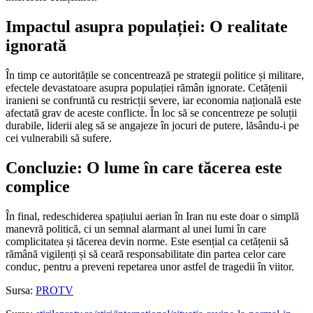
Impactul asupra populației: O realitate
ignorată
În timp ce autoritățile se concentrează pe strategii politice și militare,
efectele devastatoare asupra populației rămân ignorate. Cetățenii
iranieni se confruntă cu restricții severe, iar economia națională este
afectată grav de aceste conflicte. În loc să se concentreze pe soluții
durabile, liderii aleg să se angajeze în jocuri de putere, lăsându-i pe
cei vulnerabili să sufere.
Concluzie: O lume în care tăcerea este
complice
În final, redeschiderea spațiului aerian în Iran nu este doar o simplă
manevră politică, ci un semnal alarmant al unei lumi în care
complicitatea și tăcerea devin norme. Este esențial ca cetățenii să
rămână vigilenți și să ceară responsabilitate din partea celor care
conduc, pentru a preveni repetarea unor astfel de tragedii în viitor.
Sursa:
PROTV