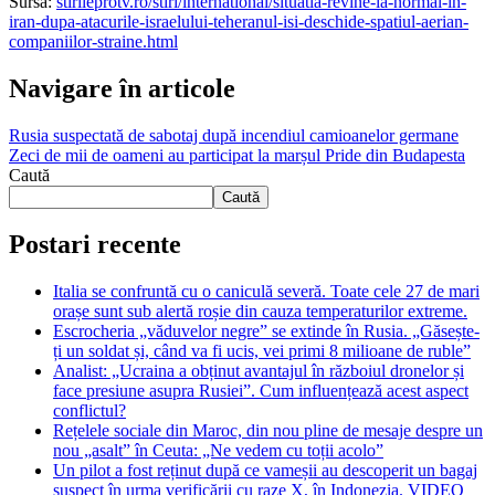
Sursa:
stirileprotv.ro/stiri/international/situatia-revine-la-normal-in-
iran-dupa-atacurile-israelului-teheranul-isi-deschide-spatiul-aerian-
companiilor-straine.html
Navigare în articole
Rusia suspectată de sabotaj după incendiul camioanelor germane
Zeci de mii de oameni au participat la marșul Pride din Budapesta
Caută
Caută
Postari recente
Italia se confruntă cu o caniculă severă. Toate cele 27 de mari
orașe sunt sub alertă roșie din cauza temperaturilor extreme.
Escrocheria „văduvelor negre” se extinde în Rusia. „Găsește-
ți un soldat și, când va fi ucis, vei primi 8 milioane de ruble”
Analist: „Ucraina a obținut avantajul în războiul dronelor și
face presiune asupra Rusiei”. Cum influențează acest aspect
conflictul?
Rețelele sociale din Maroc, din nou pline de mesaje despre un
nou „asalt” în Ceuta: „Ne vedem cu toții acolo”
Un pilot a fost reținut după ce vameșii au descoperit un bagaj
suspect în urma verificării cu raze X, în Indonezia. VIDEO