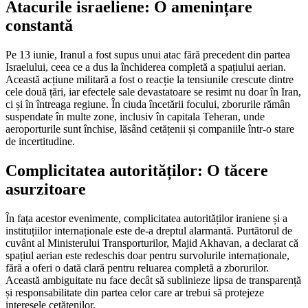
Atacurile israeliene: O amenințare
constantă
Pe 13 iunie, Iranul a fost supus unui atac fără precedent din partea
Israelului, ceea ce a dus la închiderea completă a spațiului aerian.
Această acțiune militară a fost o reacție la tensiunile crescute dintre
cele două țări, iar efectele sale devastatoare se resimt nu doar în Iran,
ci și în întreaga regiune. În ciuda încetării focului, zborurile rămân
suspendate în multe zone, inclusiv în capitala Teheran, unde
aeroporturile sunt închise, lăsând cetățenii și companiile într-o stare
de incertitudine.
Complicitatea autorităților: O tăcere
asurzitoare
În fața acestor evenimente, complicitatea autorităților iraniene și a
instituțiilor internaționale este de-a dreptul alarmantă. Purtătorul de
cuvânt al Ministerului Transporturilor, Majid Akhavan, a declarat că
spațiul aerian este redeschis doar pentru survolurile internaționale,
fără a oferi o dată clară pentru reluarea completă a zborurilor.
Această ambiguitate nu face decât să sublinieze lipsa de transparență
și responsabilitate din partea celor care ar trebui să protejeze
interesele cetățenilor.