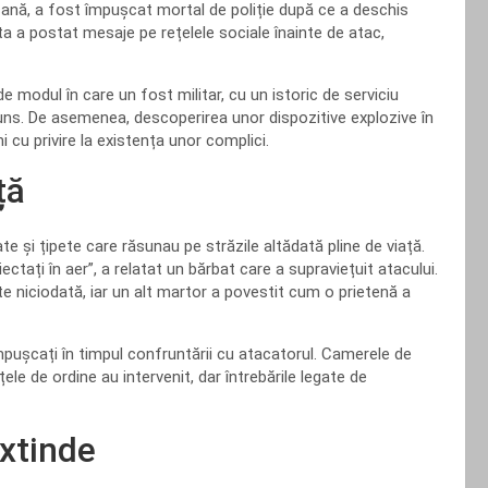
icană, a fost împușcat mortal de poliție după ce a deschis
ta a postat mesaje pe rețelele sociale înainte de atac,
 de modul în care un fost militar, cu un istoric de serviciu
ns. De asemenea, descoperirea unor dispozitive explozive în
ni cu privire la existența unor complici.
ță
te și țipete care răsunau pe străzile altădată pline de viață.
ectați în aer”, a relatat un bărbat care a supraviețuit atacului.
te niciodată, iar un alt martor a povestit cum o prietenă a
împușcați în timpul confruntării cu atacatorul. Camerele de
e de ordine au intervenit, dar întrebările legate de
extinde