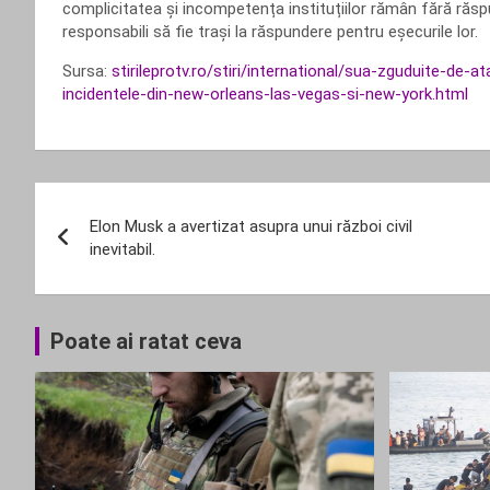
complicitatea și incompetența instituțiilor rămân fără răspu
responsabili să fie trași la răspundere pentru eșecurile lor.
Sursa:
stirileprotv.ro/stiri/international/sua-zguduite-de-
incidentele-din-new-orleans-las-vegas-si-new-york.html
Navigare
Elon Musk a avertizat asupra unui război civil
în
inevitabil.
articole
Poate ai ratat ceva