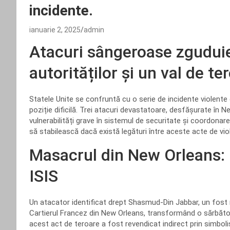
incidente.
ianuarie 2, 2025
admin
Atacuri sângeroase zguduie 
autorităților și un val de te
Statele Unite se confruntă cu o serie de incidente violente c
poziție dificilă. Trei atacuri devastatoare, desfășurate în 
vulnerabilități grave în sistemul de securitate și coordonare 
să stabilească dacă există legături între aceste acte de violen
Masacrul din New Orleans: 
ISIS
Un atacator identificat drept Shasmud-Din Jabbar, un fost m
Cartierul Francez din New Orleans, transformând o sărbătoare
acest act de teroare a fost revendicat indirect prin simbolist