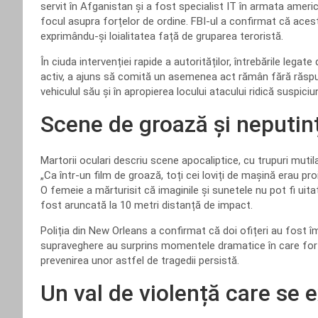
servit în Afganistan și a fost specialist IT în armata amer
focul asupra forțelor de ordine. FBI-ul a confirmat că aces
exprimându-și loialitatea față de gruparea teroristă.
În ciuda intervenției rapide a autorităților, întrebările legate
activ, a ajuns să comită un asemenea act rămân fără răspu
vehiculul său și în apropierea locului atacului ridică suspiciu
Scene de groază și neputin
Martorii oculari descriu scene apocaliptice, cu trupuri mutila
„Ca într-un film de groază, toți cei loviți de mașină erau proi
O femeie a mărturisit că imaginile și sunetele nu pot fi uita
fost aruncată la 10 metri distanță de impact.
Poliția din New Orleans a confirmat că doi ofițeri au fost 
supraveghere au surprins momentele dramatice în care forțel
prevenirea unor astfel de tragedii persistă.
Un val de violență care se 