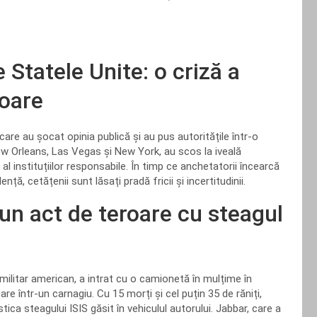
Statele Unite: o criză a
roare
are au șocat opinia publică și au pus autoritățile într-o
New Orleans, Las Vegas și New York, au scos la iveală
al instituțiilor responsabile. În timp ce anchetatorii încearcă
ță, cetățenii sunt lăsați pradă fricii și incertitudinii.
un act de teroare cu steagul
ilitar american, a intrat cu o camionetă în mulțime în
 într-un carnagiu. Cu 15 morți și cel puțin 35 de răniți,
ica steagului ISIS găsit în vehiculul autorului. Jabbar, care a