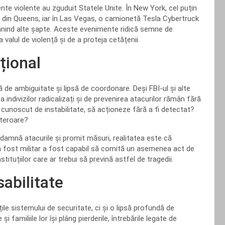
ente violente au zguduit Statele Unite. În New York, cel puțin
 din Queens, iar în Las Vegas, o camionetă Tesla Cybertruck
rănind alte șapte. Aceste evenimente ridică semne de
 valul de violență și de a proteja cetățenii.
țional
ă de ambiguitate și lipsă de coordonare. Deși FBI-ul și alte
a indivizilor radicalizați și de prevenirea atacurilor rămân fără
 cunoscut de instabilitate, să acționeze fără a fi detectat?
 teroare?
condamnă atacurile și promit măsuri, realitatea este că
 un fost militar a fost capabil să comită un asemenea act de
tituțiilor care ar trebui să prevină astfel de tragedii.
sabilitate
țile sistemului de securitate, ci și o lipsă profundă de
i familiile lor își plâng pierderile, întrebările legate de