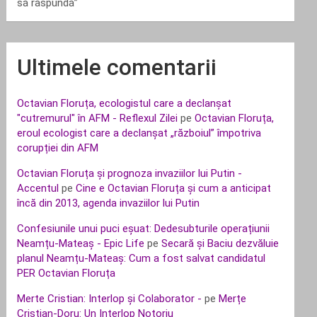
să răspundă”
Ultimele comentarii
Octavian Floruța, ecologistul care a declanșat
"cutremurul" în AFM - Reflexul Zilei
pe
Octavian Floruța,
eroul ecologist care a declanșat „războiul” împotriva
corupției din AFM
Octavian Floruța și prognoza invaziilor lui Putin -
Accentul
pe
Cine e Octavian Floruța și cum a anticipat
încă din 2013, agenda invaziilor lui Putin
Confesiunile unui puci eșuat: Dedesubturile operațiunii
Neamțu-Mateaș - Epic Life
pe
Secară și Baciu dezvăluie
planul Neamțu-Mateaș: Cum a fost salvat candidatul
PER Octavian Floruța
Merte Cristian: Interlop și Colaborator -
pe
Merțe
Cristian-Doru: Un Interlop Notoriu