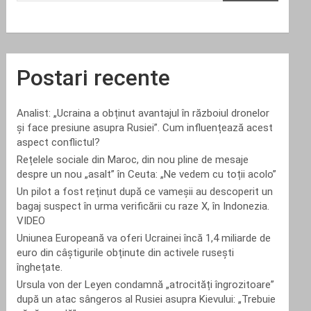
Postari recente
Analist: „Ucraina a obținut avantajul în războiul dronelor
și face presiune asupra Rusiei”. Cum influențează acest
aspect conflictul?
Rețelele sociale din Maroc, din nou pline de mesaje
despre un nou „asalt” în Ceuta: „Ne vedem cu toții acolo”
Un pilot a fost reținut după ce vameșii au descoperit un
bagaj suspect în urma verificării cu raze X, în Indonezia.
VIDEO
Uniunea Europeană va oferi Ucrainei încă 1,4 miliarde de
euro din câștigurile obținute din activele rusești
înghețate.
Ursula von der Leyen condamnă „atrocități îngrozitoare”
după un atac sângeros al Rusiei asupra Kievului: „Trebuie