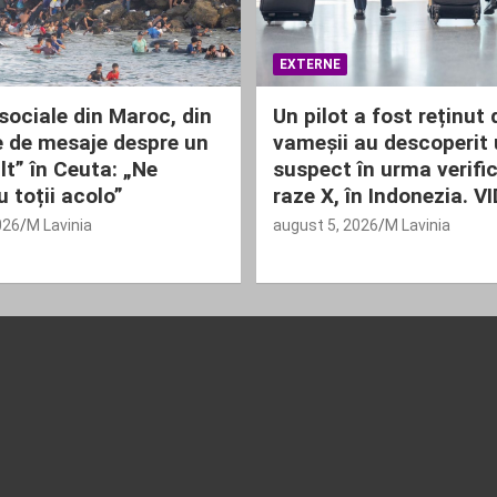
EXTERNE
 sociale din Maroc, din
Un pilot a fost reținut
e de mesaje despre un
vameșii au descoperit 
lt” în Ceuta: „Ne
suspect în urma verific
 toții acolo”
raze X, în Indonezia. V
026
M Lavinia
august 5, 2026
M Lavinia