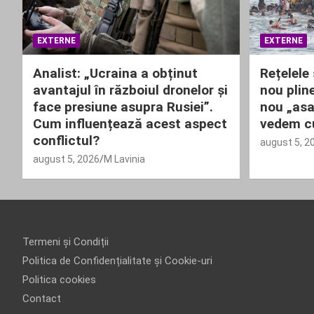
EXTERNE
EXTERNE
Analist: „Ucraina a obținut
Rețelele
avantajul în războiul dronelor și
nou plin
face presiune asupra Rusiei”.
nou „asa
Cum influențează acest aspect
vedem cu
conflictul?
august 5, 2
august 5, 2026
M Lavinia
Termeni și Condiții
Politica de Confidențialitate și Cookie-uri
Politica cookies
Contact