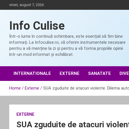
Skip
vineri, august 7, 2026
to
content
Info Culise
Într-o lume în continuă schimbare, este esențial să fim bine
informați. La Infoculise.ro, vă oferim instrumentele necesare
pentru a vă menține la zi și pentru a vă forma propriile opinii
într-un mod informat și echilibrat.
INTERNATIONALE
EXTERNE
SANATATE
DIV
Home
Externe
SUA zguduite de atacuri violente. Dilema autor
EXTERNE
SUA zguduite de atacuri violen