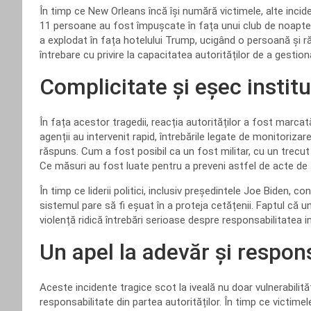
În timp ce New Orleans încă își numără victimele, alte incid
11 persoane au fost împușcate în fața unui club de noapte
a explodat în fața hotelului Trump, ucigând o persoană și 
întrebare cu privire la capacitatea autorităților de a gestiona
Complicitate și eșec institu
În fața acestor tragedii, reacția autorităților a fost marcat
agenții au intervenit rapid, întrebările legate de monitorizare
răspuns. Cum a fost posibil ca un fost militar, cu un trecut
Ce măsuri au fost luate pentru a preveni astfel de acte de
În timp ce liderii politici, inclusiv președintele Joe Biden, 
sistemul pare să fi eșuat în a proteja cetățenii. Faptul că
violență ridică întrebări serioase despre responsabilitatea ins
Un apel la adevăr și respon
Aceste incidente tragice scot la iveală nu doar vulnerabilită
responsabilitate din partea autorităților. În timp ce victimele ș