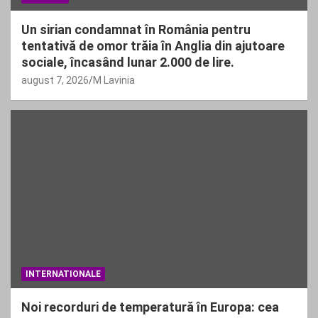
Un sirian condamnat în România pentru
tentativă de omor trăia în Anglia din ajutoare
sociale, încasând lunar 2.000 de lire.
august 7, 2026
M Lavinia
INTERNATIONALE
Noi recorduri de temperatură în Europa: cea