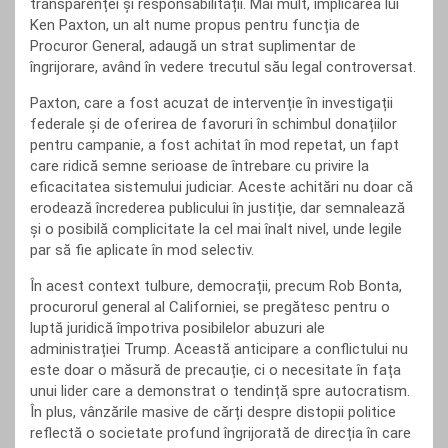
transparenței și responsabilității. Mai mult, implicarea lui
Ken Paxton, un alt nume propus pentru funcția de
Procuror General, adaugă un strat suplimentar de
îngrijorare, având în vedere trecutul său legal controversat.
Paxton, care a fost acuzat de intervenție în investigații
federale și de oferirea de favoruri în schimbul donațiilor
pentru campanie, a fost achitat în mod repetat, un fapt
care ridică semne serioase de întrebare cu privire la
eficacitatea sistemului judiciar. Aceste achitări nu doar că
erodează încrederea publicului în justiție, dar semnalează
și o posibilă complicitate la cel mai înalt nivel, unde legile
par să fie aplicate în mod selectiv.
În acest context tulbure, democrații, precum Rob Bonta,
procurorul general al Californiei, se pregătesc pentru o
luptă juridică împotriva posibilelor abuzuri ale
administrației Trump. Această anticipare a conflictului nu
este doar o măsură de precauție, ci o necesitate în fața
unui lider care a demonstrat o tendință spre autocratism.
În plus, vânzările masive de cărți despre distopii politice
reflectă o societate profund îngrijorată de direcția în care