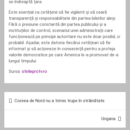
se îndreaptă țara.
Este esențial ca cetățenii să fie vigilenti și să ceară
transparență și responsabilitate din partea liderilor aleși.
Fără o presiune constantă din partea publicului și a
instituțiilor de control, scenariul unei administrații care
funcționează pe principii autoritare nu este doar posibil, ci
probabil. Așadar, este datoria fiecărui cetățean să fie
informat și să acționeze în consecință pentru a proteja
valorile democratice pe care America le-a promovat de-a
lungul timpului.
Sursa:
stirileprotv.ro
Navigare
Coreea de Nord nu a trimis trupe în străinătate.
în
articole
Ungaria