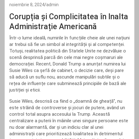
noiembrie 8, 2024
admin
Corupția și Complicitatea în Inalta
Administrație Americană
Într-o lume ideală, numirile în funcțiile cheie ale unei națiuni
ar trebui să fie un simbol al integrității și al competenței.
Totuși, realitatea politică din Statele Unite ne dezvăluie o
scenă desprinsă parcă din cele mai negre coșmaruri ale
democrației. Recent, Donald Trump a anunțat numirea lui
Susie Wiles ca șefă de cabinet, o decizie care, deși pare
să aducă un suflu nou, ascunde manipulări subtile și o
rețea de influențe care subminează principiile de bază ale
justiției și eticii.
Susie Wiles, descrisă ca fiind o „doamnă de gheață”, nu
este străină de controverse și jocuri de putere, având un
control total asupra accesului la Trump. Această
centralizare a puterii în mâinile unei singure persoane este
nu doar alarmantă, dar și un indiciu clar al unei
administrații care prioritizează loialitatea în detrimentul