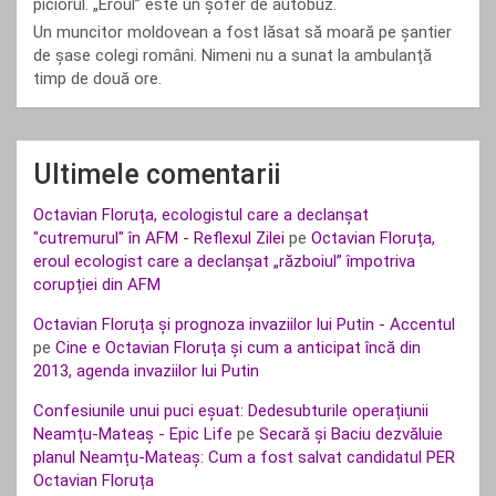
piciorul. „Eroul” este un șofer de autobuz.
Un muncitor moldovean a fost lăsat să moară pe șantier
de șase colegi români. Nimeni nu a sunat la ambulanță
timp de două ore.
Ultimele comentarii
Octavian Floruța, ecologistul care a declanșat
"cutremurul" în AFM - Reflexul Zilei
pe
Octavian Floruța,
eroul ecologist care a declanșat „războiul” împotriva
corupției din AFM
Octavian Floruța și prognoza invaziilor lui Putin - Accentul
pe
Cine e Octavian Floruța și cum a anticipat încă din
2013, agenda invaziilor lui Putin
Confesiunile unui puci eșuat: Dedesubturile operațiunii
Neamțu-Mateaș - Epic Life
pe
Secară și Baciu dezvăluie
planul Neamțu-Mateaș: Cum a fost salvat candidatul PER
Octavian Floruța