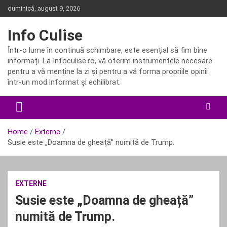
Skip
duminică, august 9, 2026
to
content
Info Culise
Într-o lume în continuă schimbare, este esențial să fim bine
informați. La Infoculise.ro, vă oferim instrumentele necesare
pentru a vă menține la zi și pentru a vă forma propriile opinii
într-un mod informat și echilibrat.
Home
Externe
Susie este „Doamna de gheață” numită de Trump.
EXTERNE
Susie este „Doamna de gheață”
numită de Trump.