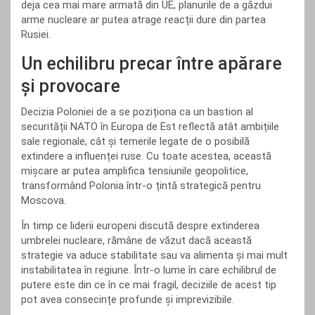
deja cea mai mare armată din UE, planurile de a găzdui
arme nucleare ar putea atrage reacții dure din partea
Rusiei.
Un echilibru precar între apărare
și provocare
Decizia Poloniei de a se poziționa ca un bastion al
securității NATO în Europa de Est reflectă atât ambițiile
sale regionale, cât și temerile legate de o posibilă
extindere a influenței ruse. Cu toate acestea, această
mișcare ar putea amplifica tensiunile geopolitice,
transformând Polonia într-o țintă strategică pentru
Moscova.
În timp ce liderii europeni discută despre extinderea
umbrelei nucleare, rămâne de văzut dacă această
strategie va aduce stabilitate sau va alimenta și mai mult
instabilitatea în regiune. Într-o lume în care echilibrul de
putere este din ce în ce mai fragil, deciziile de acest tip
pot avea consecințe profunde și imprevizibile.