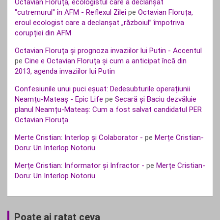
Octavian Floruța, ecologistul care a declanșat
"cutremurul" în AFM - Reflexul Zilei
pe
Octavian Floruța,
eroul ecologist care a declanșat „războiul” împotriva
corupției din AFM
Octavian Floruța și prognoza invaziilor lui Putin - Accentul
pe
Cine e Octavian Floruța și cum a anticipat încă din
2013, agenda invaziilor lui Putin
Confesiunile unui puci eșuat: Dedesubturile operațiunii
Neamțu-Mateaș - Epic Life
pe
Secară și Baciu dezvăluie
planul Neamțu-Mateaș: Cum a fost salvat candidatul PER
Octavian Floruța
Merte Cristian: Interlop și Colaborator -
pe
Merțe Cristian-
Doru: Un Interlop Notoriu
Merțe Cristian: Informator și Infractor -
pe
Merțe Cristian-
Doru: Un Interlop Notoriu
Poate ai ratat ceva