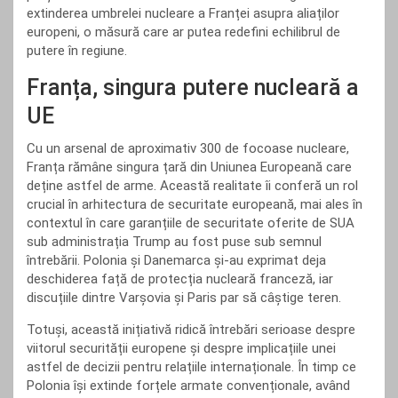
extinderea umbrelei nucleare a Franței asupra aliaților
europeni, o măsură care ar putea redefini echilibrul de
putere în regiune.
Franța, singura putere nucleară a
UE
Cu un arsenal de aproximativ 300 de focoase nucleare,
Franța rămâne singura țară din Uniunea Europeană care
deține astfel de arme. Această realitate îi conferă un rol
crucial în arhitectura de securitate europeană, mai ales în
contextul în care garanțiile de securitate oferite de SUA
sub administrația Trump au fost puse sub semnul
întrebării. Polonia și Danemarca și-au exprimat deja
deschiderea față de protecția nucleară franceză, iar
discuțiile dintre Varșovia și Paris par să câștige teren.
Totuși, această inițiativă ridică întrebări serioase despre
viitorul securității europene și despre implicațiile unei
astfel de decizii pentru relațiile internaționale. În timp ce
Polonia își extinde forțele armate convenționale, având