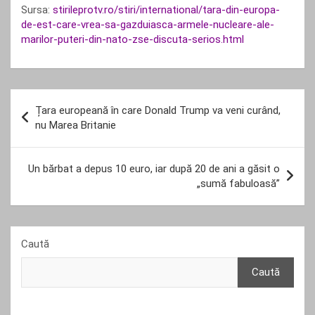
Sursa:
stirileprotv.ro/stiri/international/tara-din-europa-
de-est-care-vrea-sa-gazduiasca-armele-nucleare-ale-
marilor-puteri-din-nato-zse-discuta-serios.html
Navigare
Țara europeană în care Donald Trump va veni curând,
în
nu Marea Britanie
articole
Un bărbat a depus 10 euro, iar după 20 de ani a găsit o
„sumă fabuloasă”
Caută
Caută