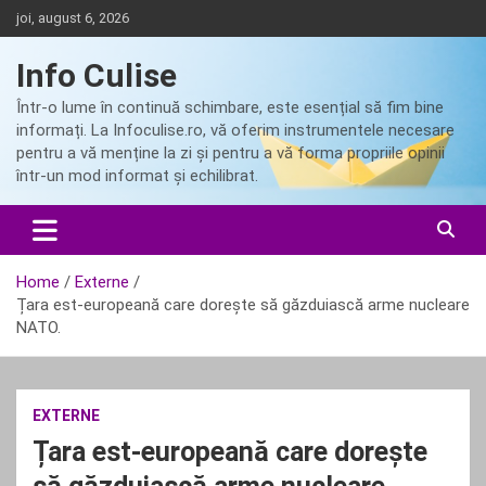
Skip
joi, august 6, 2026
to
content
Info Culise
Într-o lume în continuă schimbare, este esențial să fim bine
informați. La Infoculise.ro, vă oferim instrumentele necesare
pentru a vă menține la zi și pentru a vă forma propriile opinii
într-un mod informat și echilibrat.
Home
Externe
Țara est-europeană care dorește să găzduiască arme nucleare
NATO.
EXTERNE
Țara est-europeană care dorește