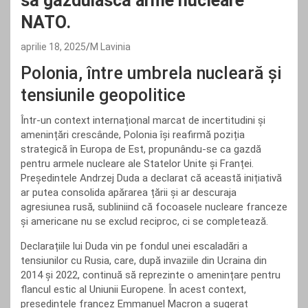
să găzduiască arme nucleare
NATO.
aprilie 18, 2025
M Lavinia
Polonia, între umbrela nucleară și
tensiunile geopolitice
Într-un context internațional marcat de incertitudini și
amenințări crescânde, Polonia își reafirmă poziția
strategică în Europa de Est, propunându-se ca gazdă
pentru armele nucleare ale Statelor Unite și Franței.
Președintele Andrzej Duda a declarat că această inițiativă
ar putea consolida apărarea țării și ar descuraja
agresiunea rusă, subliniind că focoasele nucleare franceze
și americane nu se exclud reciproc, ci se completează.
Declarațiile lui Duda vin pe fondul unei escaladări a
tensiunilor cu Rusia, care, după invaziile din Ucraina din
2014 și 2022, continuă să reprezinte o amenințare pentru
flancul estic al Uniunii Europene. În acest context,
președintele francez Emmanuel Macron a sugerat