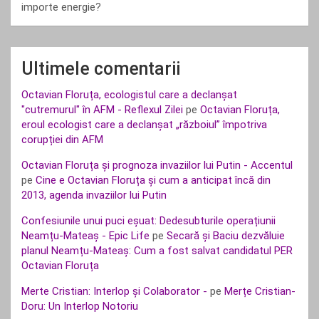
importe energie?
Ultimele comentarii
Octavian Floruța, ecologistul care a declanșat
"cutremurul" în AFM - Reflexul Zilei
pe
Octavian Floruța,
eroul ecologist care a declanșat „războiul” împotriva
corupției din AFM
Octavian Floruța și prognoza invaziilor lui Putin - Accentul
pe
Cine e Octavian Floruța și cum a anticipat încă din
2013, agenda invaziilor lui Putin
Confesiunile unui puci eșuat: Dedesubturile operațiunii
Neamțu-Mateaș - Epic Life
pe
Secară și Baciu dezvăluie
planul Neamțu-Mateaș: Cum a fost salvat candidatul PER
Octavian Floruța
Merte Cristian: Interlop și Colaborator -
pe
Merțe Cristian-
Doru: Un Interlop Notoriu