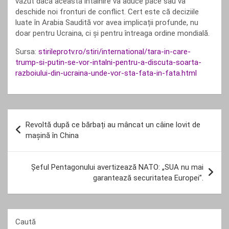
văzut dacă această întâlnire va aduce pace sau va
deschide noi fronturi de conflict. Cert este că deciziile
luate în Arabia Saudită vor avea implicații profunde, nu
doar pentru Ucraina, ci și pentru întreaga ordine mondială.
Sursa:
stirileprotv.ro/stiri/international/tara-in-care-
trump-si-putin-se-vor-intalni-pentru-a-discuta-soarta-
razboiului-din-ucraina-unde-vor-sta-fata-in-fata.html
Navigare
Revoltă după ce bărbați au mâncat un câine lovit de
în
mașină în China
articole
Șeful Pentagonului avertizează NATO: „SUA nu mai
garantează securitatea Europei”.
Caută