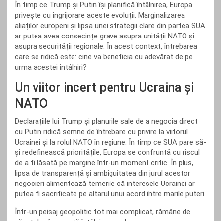
În timp ce Trump și Putin își planifică întâlnirea, Europa
privește cu îngrijorare aceste evoluții. Marginalizarea
aliaților europeni și lipsa unei strategii clare din partea SUA
ar putea avea consecințe grave asupra unității NATO și
asupra securității regionale. În acest context, întrebarea
care se ridică este: cine va beneficia cu adevărat de pe
urma acestei întâlniri?
Un viitor incert pentru Ucraina și
NATO
Declarațiile lui Trump și planurile sale de a negocia direct
cu Putin ridică semne de întrebare cu privire la viitorul
Ucrainei și la rolul NATO în regiune. În timp ce SUA pare să-
și redefinească prioritățile, Europa se confruntă cu riscul
de a fi lăsată pe margine într-un moment critic. În plus,
lipsa de transparență și ambiguitatea din jurul acestor
negocieri alimentează temerile că interesele Ucrainei ar
putea fi sacrificate pe altarul unui acord între marile puteri.
Într-un peisaj geopolitic tot mai complicat, rămâne de