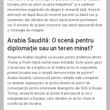
Ucraina „într-un viitor nu prea îndepărtat” și a subliniat
necesitatea organizării de alegeri în această țară. Aceste
afirmații vin după discuții recente purtate cu liderii rus și
ucrainean, dar rămâne de văzut dacă aceste promisiuni
vor fi urmate de acțiuni concrete sau dacă reprezintă doar
o strategie de imagine.
Arabia Saudită: O scenă pentru
diplomație sau un teren minat?
Alegerea Arabiei Saudite ca locație pentru întâlnirea dintre
Trump și Putin ridică numeroase întrebări. Este acest gest
o încercare de a implica un al treilea actor în negocierile
privind Ucraina sau o simplă demonstrație de putere?
Arabia Saudită, cunoscută pentru relațiile sale complexe
cu ambele superputeri, ar putea deveni un punct de
convergență pentru interesele divergente ale SUA și Rusiei.
Totuși, această decizie ar putea fi percepută și ca o
marginalizare a Europei, care rămâne un actor cheie în
conflictul din Ucraina.