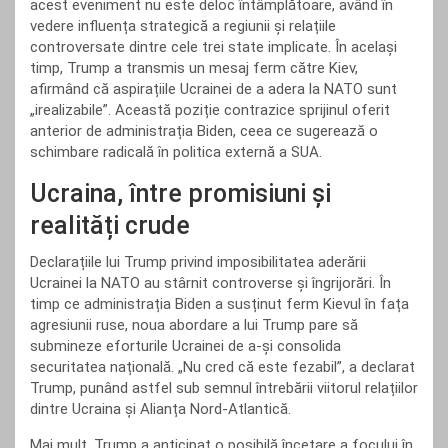
acest eveniment nu este deloc întâmplătoare, având în
vedere influența strategică a regiunii și relațiile
controversate dintre cele trei state implicate. În același
timp, Trump a transmis un mesaj ferm către Kiev,
afirmând că aspirațiile Ucrainei de a adera la NATO sunt
„irealizabile”. Această poziție contrazice sprijinul oferit
anterior de administrația Biden, ceea ce sugerează o
schimbare radicală în politica externă a SUA.
Ucraina, între promisiuni și
realități crude
Declarațiile lui Trump privind imposibilitatea aderării
Ucrainei la NATO au stârnit controverse și îngrijorări. În
timp ce administrația Biden a susținut ferm Kievul în fața
agresiunii ruse, noua abordare a lui Trump pare să
submineze eforturile Ucrainei de a-și consolida
securitatea națională. „Nu cred că este fezabil”, a declarat
Trump, punând astfel sub semnul întrebării viitorul relațiilor
dintre Ucraina și Alianța Nord-Atlantică.
Mai mult, Trump a anticipat o posibilă încetare a focului în