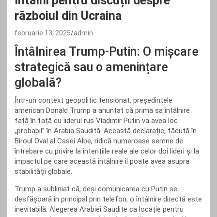
întâlni pentru discuții despre
războiul din Ucraina
februarie 13, 2025
admin
Întâlnirea Trump-Putin: O mișcare
strategică sau o amenințare
globală?
Într-un context geopolitic tensionat, președintele
american Donald Trump a anunțat că prima sa întâlnire
față în față cu liderul rus Vladimir Putin va avea loc
„probabil” în Arabia Saudită. Această declarație, făcută în
Biroul Oval al Casei Albe, ridică numeroase semne de
întrebare cu privire la intențiile reale ale celor doi lideri și la
impactul pe care această întâlnire îl poate avea asupra
stabilității globale.
Trump a subliniat că, deși comunicarea cu Putin se
desfășoară în principal prin telefon, o întâlnire directă este
inevitabilă. Alegerea Arabiei Saudite ca locație pentru