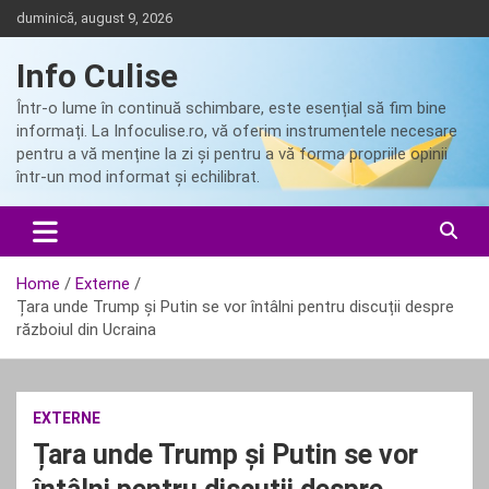
Skip
duminică, august 9, 2026
to
content
Info Culise
Într-o lume în continuă schimbare, este esențial să fim bine
informați. La Infoculise.ro, vă oferim instrumentele necesare
pentru a vă menține la zi și pentru a vă forma propriile opinii
într-un mod informat și echilibrat.
Home
Externe
Țara unde Trump și Putin se vor întâlni pentru discuții despre
războiul din Ucraina
EXTERNE
Țara unde Trump și Putin se vor