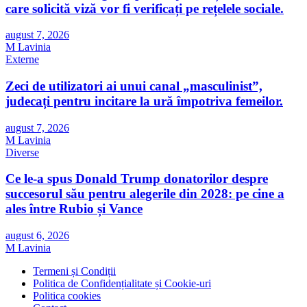
care solicită viză vor fi verificați pe rețelele sociale.
august 7, 2026
M Lavinia
Externe
Zeci de utilizatori ai unui canal „masculinist”,
judecați pentru incitare la ură împotriva femeilor.
august 7, 2026
M Lavinia
Diverse
Ce le-a spus Donald Trump donatorilor despre
succesorul său pentru alegerile din 2028: pe cine a
ales între Rubio și Vance
august 6, 2026
M Lavinia
Termeni și Condiții
Politica de Confidențialitate și Cookie-uri
Politica cookies