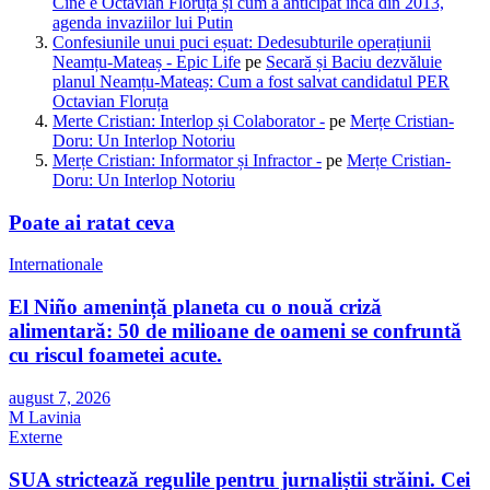
Cine e Octavian Floruța și cum a anticipat încă din 2013,
agenda invaziilor lui Putin
Confesiunile unui puci eșuat: Dedesubturile operațiunii
Neamțu-Mateaș - Epic Life
pe
Secară și Baciu dezvăluie
planul Neamțu-Mateaș: Cum a fost salvat candidatul PER
Octavian Floruța
Merte Cristian: Interlop și Colaborator -
pe
Merțe Cristian-
Doru: Un Interlop Notoriu
Merțe Cristian: Informator și Infractor -
pe
Merțe Cristian-
Doru: Un Interlop Notoriu
Poate ai ratat ceva
Internationale
El Niño amenință planeta cu o nouă criză
alimentară: 50 de milioane de oameni se confruntă
cu riscul foametei acute.
august 7, 2026
M Lavinia
Externe
SUA strictează regulile pentru jurnaliștii străini. Cei