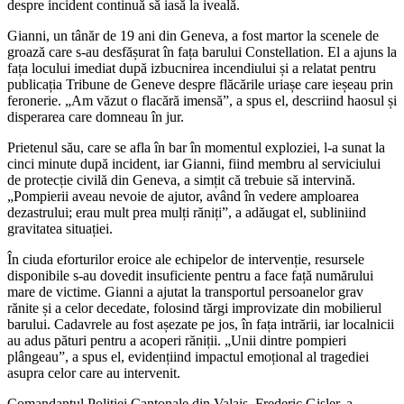
despre incident continuă să iasă la iveală.
Gianni, un tânăr de 19 ani din Geneva, a fost martor la scenele de
groază care s-au desfășurat în fața barului Constellation. El a ajuns la
fața locului imediat după izbucnirea incendiului și a relatat pentru
publicația Tribune de Geneve despre flăcările uriașe care ieșeau prin
feronerie. „Am văzut o flacără imensă”, a spus el, descriind haosul și
disperarea care domneau în jur.
Prietenul său, care se afla în bar în momentul exploziei, l-a sunat la
cinci minute după incident, iar Gianni, fiind membru al serviciului
de protecție civilă din Geneva, a simțit că trebuie să intervină.
„Pompierii aveau nevoie de ajutor, având în vedere amploarea
dezastrului; erau mult prea mulți răniți”, a adăugat el, subliniind
gravitatea situației.
În ciuda eforturilor eroice ale echipelor de intervenție, resursele
disponibile s-au dovedit insuficiente pentru a face față numărului
mare de victime. Gianni a ajutat la transportul persoanelor grav
rănite și a celor decedate, folosind tărgi improvizate din mobilierul
barului. Cadavrele au fost așezate pe jos, în fața intrării, iar localnicii
au adus pături pentru a acoperi răniții. „Unii dintre pompieri
plângeau”, a spus el, evidențiind impactul emoțional al tragediei
asupra celor care au intervenit.
Comandantul Poliției Cantonale din Valais, Frederic Gisler, a