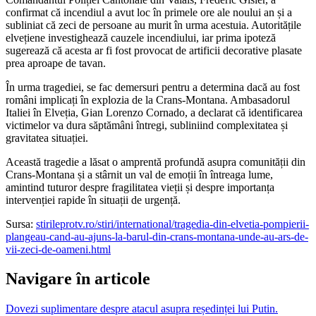
confirmat că incendiul a avut loc în primele ore ale noului an și a
subliniat că zeci de persoane au murit în urma acestuia. Autoritățile
elvețiene investighează cauzele incendiului, iar prima ipoteză
sugerează că acesta ar fi fost provocat de artificii decorative plasate
prea aproape de tavan.
În urma tragediei, se fac demersuri pentru a determina dacă au fost
români implicați în explozia de la Crans-Montana. Ambasadorul
Italiei în Elveția, Gian Lorenzo Cornado, a declarat că identificarea
victimelor va dura săptămâni întregi, subliniind complexitatea și
gravitatea situației.
Această tragedie a lăsat o amprentă profundă asupra comunității din
Crans-Montana și a stârnit un val de emoții în întreaga lume,
amintind tuturor despre fragilitatea vieții și despre importanța
intervenției rapide în situații de urgență.
Sursa:
stirileprotv.ro/stiri/international/tragedia-din-elvetia-pompierii-
plangeau-cand-au-ajuns-la-barul-din-crans-montana-unde-au-ars-de-
vii-zeci-de-oameni.html
Navigare în articole
Dovezi suplimentare despre atacul asupra reședinței lui Putin.