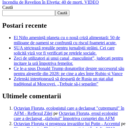
Incendiu de Revelion în Elveția: 40 de morți. VIDEO
Caută
Caută
Postari recente
El Niño amenință planeta cu o nouă criză alimentară: 50 de
milioane de oameni se confruntă cu riscul foametei acute.
SUA strictează regulile pentru jurnaliștii străini. Cei care
solicită viză vor fi verificați pe rețelele sociale.
Zeci de utilizatori ai unui canal „masculinist”, judecați pentru
incitare la ură împotriva femeilor.
Ce le-a spus Donald Trump donatorilor despre succesorul său
pentru alegerile din 2028: pe cine a ales între Rubio și Vance
Zelenski intenționează să despartă de Rusia un stat aliat
tradițional al Moscovei. „Trebuie să-i separăm”
Ultimele comentarii
Octavian Floruța, ecologistul care a declanșat "cutremurul" în
AFM - Reflexul Zilei
pe
Octavian Floruța, eroul ecologist
care a declanșat „războiul” împotriva corupției din AFM
Octavian Floruța și prognoza invaziilor lui Putin - Accentul
pe