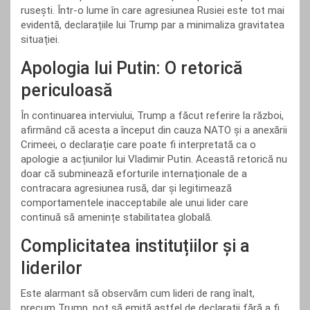
rusești. Într-o lume în care agresiunea Rusiei este tot mai
evidentă, declarațiile lui Trump par a minimaliza gravitatea
situației.
Apologia lui Putin: O retorică
periculoasă
În continuarea interviului, Trump a făcut referire la război,
afirmând că acesta a început din cauza NATO și a anexării
Crimeei, o declarație care poate fi interpretată ca o
apologie a acțiunilor lui Vladimir Putin. Această retorică nu
doar că subminează eforturile internaționale de a
contracara agresiunea rusă, dar și legitimează
comportamentele inacceptabile ale unui lider care
continuă să amenințe stabilitatea globală.
Complicitatea instituțiilor și a
liderilor
Este alarmant să observăm cum lideri de rang înalt,
precum Trump, pot să emită astfel de declarații fără a fi