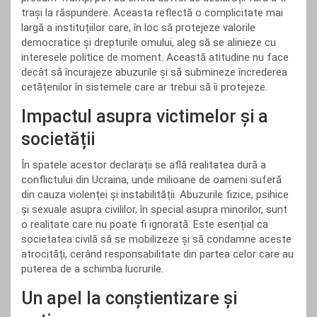
trași la răspundere. Aceasta reflectă o complicitate mai
largă a instituțiilor care, în loc să protejeze valorile
democratice și drepturile omului, aleg să se alinieze cu
interesele politice de moment. Această atitudine nu face
decât să încurajeze abuzurile și să submineze încrederea
cetățenilor în sistemele care ar trebui să îi protejeze.
Impactul asupra victimelor și a
societății
În spatele acestor declarații se află realitatea dură a
conflictului din Ucraina, unde milioane de oameni suferă
din cauza violenței și instabilității. Abuzurile fizice, psihice
și sexuale asupra civililor, în special asupra minorilor, sunt
o realitate care nu poate fi ignorată. Este esențial ca
societatea civilă să se mobilizeze și să condamne aceste
atrocități, cerând responsabilitate din partea celor care au
puterea de a schimba lucrurile.
Un apel la conștientizare și