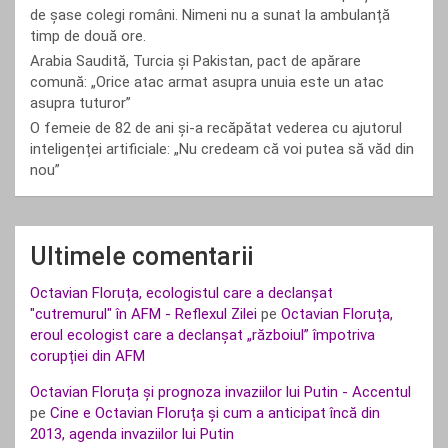
de șase colegi români. Nimeni nu a sunat la ambulanță
timp de două ore.
Arabia Saudită, Turcia și Pakistan, pact de apărare
comună: „Orice atac armat asupra unuia este un atac
asupra tuturor”
O femeie de 82 de ani și-a recăpătat vederea cu ajutorul
inteligenței artificiale: „Nu credeam că voi putea să văd din
nou”
Ultimele comentarii
Octavian Floruța, ecologistul care a declanșat
"cutremurul" în AFM - Reflexul Zilei
pe
Octavian Floruța,
eroul ecologist care a declanșat „războiul” împotriva
corupției din AFM
Octavian Floruța și prognoza invaziilor lui Putin - Accentul
pe
Cine e Octavian Floruța și cum a anticipat încă din
2013, agenda invaziilor lui Putin