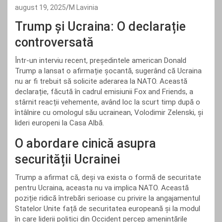
august 19, 2025
M Lavinia
Trump și Ucraina: O declarație
controversată
Într-un interviu recent, președintele american Donald
Trump a lansat o afirmație șocantă, sugerând că Ucraina
nu ar fi trebuit să solicite aderarea la NATO. Această
declarație, făcută în cadrul emisiunii Fox and Friends, a
stârnit reacții vehemente, având loc la scurt timp după o
întâlnire cu omologul său ucrainean, Volodimir Zelenski, și
lideri europeni la Casa Albă.
O abordare cinică asupra
securității Ucrainei
Trump a afirmat că, deși va exista o formă de securitate
pentru Ucraina, aceasta nu va implica NATO. Această
poziție ridică întrebări serioase cu privire la angajamentul
Statelor Unite față de securitatea europeană și la modul
în care liderii politici din Occident percep amenințările