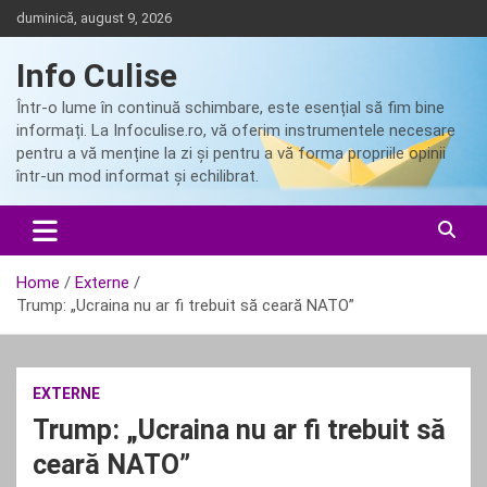
Skip
duminică, august 9, 2026
to
content
Info Culise
Într-o lume în continuă schimbare, este esențial să fim bine
informați. La Infoculise.ro, vă oferim instrumentele necesare
pentru a vă menține la zi și pentru a vă forma propriile opinii
într-un mod informat și echilibrat.
Home
Externe
Trump: „Ucraina nu ar fi trebuit să ceară NATO”
EXTERNE
Trump: „Ucraina nu ar fi trebuit să
ceară NATO”