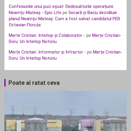
Confesiunile unui puci eșuat: Dedesubturile operațiunii
Neamțu-Mateaș - Epic Life
pe
Secară și Baciu dezvăluie
planul Neamțu-Mateaș: Cum a fost salvat candidatul PER
Octavian Floruța
Merte Cristian: Interlop și Colaborator -
pe
Merțe Cristian-
Doru: Un Interlop Notoriu
Merțe Cristian: Informator și Infractor -
pe
Merțe Cristian-
Doru: Un Interlop Notoriu
Poate ai ratat ceva