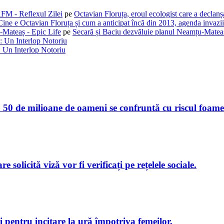
AFM - Reflexul Zilei
pe
Octavian Floruța, eroul ecologist care a declan
Cine e Octavian Floruța și cum a anticipat încă din 2013, agenda invaziil
-Mateaș - Epic Life
pe
Secară și Baciu dezvăluie planul Neamțu-Mateaș
: Un Interlop Notoriu
 Un Interlop Notoriu
50 de milioane de oameni se confruntă cu riscul foamet
e solicită viză vor fi verificați pe rețelele sociale.
i pentru incitare la ură împotriva femeilor.