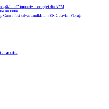
șat „războiul” împotriva corupției din AFM
or lui Putin
: Cum a fost salvat candidatul PER Octavian Floruța
ei acute.