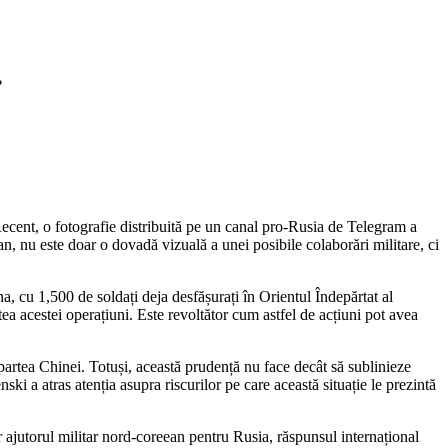
.
 Recent, o fotografie distribuită pe un canal pro-Rusia de Telegram a
n, nu este doar o dovadă vizuală a unei posibile colaborări militare, ci
, cu 1,500 de soldați deja desfășurați în Orientul Îndepărtat al
tea acestei operațiuni. Este revoltător cum astfel de acțiuni pot avea
 partea Chinei. Totuși, această prudență nu face decât să sublinieze
ski a atras atenția asupra riscurilor pe care această situație le prezintă
ar ajutorul militar nord-coreean pentru Rusia, răspunsul internațional