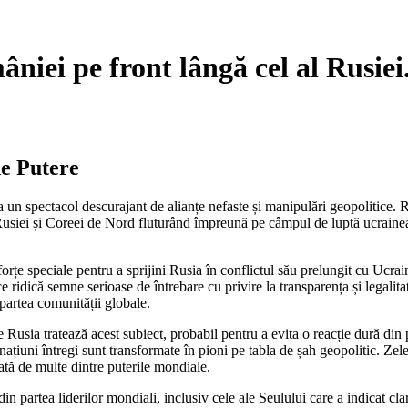
iei pe front lângă cel al Rusiei
de Putere
la un spectacol descurajant de alianțe nefaste și manipulări geopolitice.
le Rusiei și Coreei de Nord fluturând împreună pe câmpul de luptă ucrainea
e speciale pentru a sprijini Rusia în conflictul său prelungit cu Ucraina
 ridică semne serioase de întrebare cu privire la transparența și legalita
partea comunității globale.
 Rusia tratează acest subiect, probabil pentru a evita o reacție dură din
ațiuni întregi sunt transformate în pioni pe tabla de șah geopolitic. Zelen
ată de multe dintre puterile mondiale.
in partea liderilor mondiali, inclusiv cele ale Seulului care a indicat cl