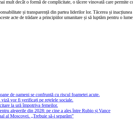
i mult decât o formă de complicitate, o tăcere vinovată care permite co
ponsabilitate și transparență din partea liderilor lor. Tăcerea și inacțiune
ste acte de trădare a principiilor umanitare și să luptăm pentru o lume î
oane de oameni se confruntă cu riscul foametei acute.
 viză vor fi verificați pe rețelele sociale.
citare la ură împotriva femeilor.
tru alegerile din 2028: pe cine a ales între Rubio și Vance
ional al Moscovei. „Trebuie să-i separăm”