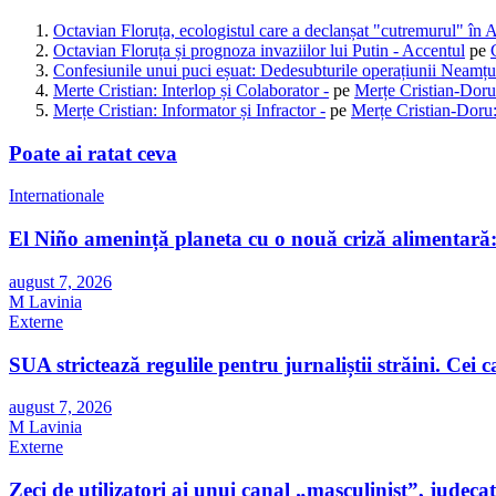
Octavian Floruța, ecologistul care a declanșat "cutremurul" în 
Octavian Floruța și prognoza invaziilor lui Putin - Accentul
pe
Confesiunile unui puci eșuat: Dedesubturile operațiunii Neamțu
Merte Cristian: Interlop și Colaborator -
pe
Merțe Cristian-Doru
Merțe Cristian: Informator și Infractor -
pe
Merțe Cristian-Doru:
Poate ai ratat ceva
Internationale
El Niño amenință planeta cu o nouă criză alimentară: 
august 7, 2026
M Lavinia
Externe
SUA strictează regulile pentru jurnaliștii străini. Cei car
august 7, 2026
M Lavinia
Externe
Zeci de utilizatori ai unui canal „masculinist”, judecaț