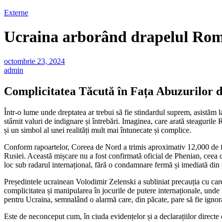
Externe
Ucraina arborând drapelul Român
octombrie 23, 2024
admin
Complicitatea Tăcută în Fața Abuzurilor 
Într-o lume unde dreptatea ar trebui să fie stindardul suprem, asistăm 
stârnit valuri de indignare și întrebări. Imaginea, care arată steaguri
și un simbol al unei realități mult mai întunecate și complice.
Conform rapoartelor, Coreea de Nord a trimis aproximativ 12,000 de forț
Rusiei. Această mișcare nu a fost confirmată oficial de Phenian, ceea ce
loc sub radarul internațional, fără o condamnare fermă și imediată din 
Președintele ucrainean Volodimir Zelenski a subliniat precauția cu care
complicitatea și manipularea în jocurile de putere internaționale, unde n
pentru Ucraina, semnalând o alarmă care, din păcate, pare să fie ignor
Este de neconceput cum, în ciuda evidențelor și a declarațiilor directe d