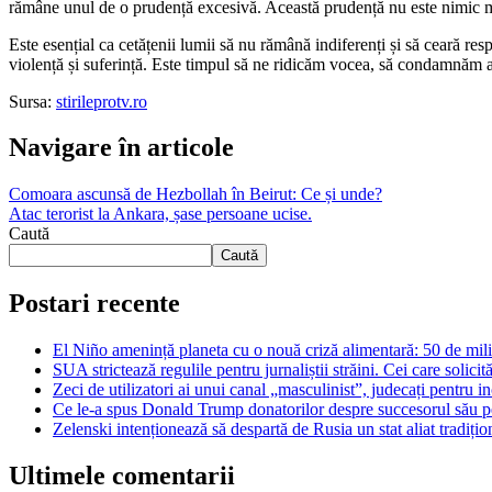
rămâne unul de o prudență excesivă. Această prudență nu este nimic ma
Este esențial ca cetățenii lumii să nu rămână indiferenți și să ceară res
violență și suferință. Este timpul să ne ridicăm vocea, să condamnăm ace
Sursa:
stirileprotv.ro
Navigare în articole
Comoara ascunsă de Hezbollah în Beirut: Ce și unde?
Atac terorist la Ankara, șase persoane ucise.
Caută
Caută
Postari recente
El Niño amenință planeta cu o nouă criză alimentară: 50 de mili
SUA strictează regulile pentru jurnaliștii străini. Cei care solicită
Zeci de utilizatori ai unui canal „masculinist”, judecați pentru in
Ce le-a spus Donald Trump donatorilor despre succesorul său pen
Zelenski intenționează să despartă de Rusia un stat aliat tradiț
Ultimele comentarii