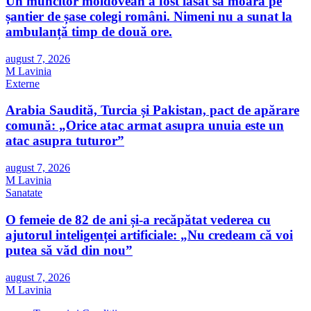
Un muncitor moldovean a fost lăsat să moară pe
șantier de șase colegi români. Nimeni nu a sunat la
ambulanță timp de două ore.
august 7, 2026
M Lavinia
Externe
Arabia Saudită, Turcia și Pakistan, pact de apărare
comună: „Orice atac armat asupra unuia este un
atac asupra tuturor”
august 7, 2026
M Lavinia
Sanatate
O femeie de 82 de ani și-a recăpătat vederea cu
ajutorul inteligenței artificiale: „Nu credeam că voi
putea să văd din nou”
august 7, 2026
M Lavinia