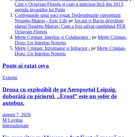
Cine e Octavian Floruța și cum a anticipat încă din 2013,
agenda invaziilor lui Putin
Confesiunile unui puci eșuat: Dedesubturile operațiunii
Neamțu-Mateaș - Epic Life
pe
Secară și Baciu dezvăluie
planul Neamțu-Mateaș: Cum a fost salvat candidatul PER
Octavian Floruța
Merte Cristian: Interlop și Colaborator -
pe
Merțe Cristian-
Doru: Un Interlop Notoriu
Merțe Cristian: Informator și Infractor -
pe
Merțe Cristian-
Doru: Un Interlop Notoriu
Poate ai ratat ceva
Externe
Drona cu explozibil de pe Aeroportul Leipzig,
doborâtă cu piciorul. „Eroul” este un șofer de
autobuz.
august 7, 2026
M Lavinia
Internationale