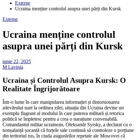
Externe
Ucraina menține controlul asupra unei părți din Kursk
Externe
Ucraina menține controlul
asupra unei părți din Kursk
iunie 22, 2025
M Lavinia
Ucraina și Controlul Asupra Kursk: O
Realitate Îngrijorătoare
Într-o lume în care manipularea informației și distorsionarea
adevărului sunt la ordinea zilei, situația din Ucraina devine un
exemplu flagrant al modului în care puterea militară și retorica
politică se împletesc pentru a crea o narațiune convenabilă.
Comandantul militar ucrainean, Oleksandr Syrsky, a declarat cu o
nonșalanță șocantă că forțele sale continuă să controleze o porțiune
din teritoriul rus, în ciuda asigurărilor repetate ale Moscovei că