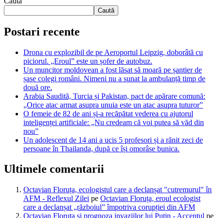
Caută
Caută
Postari recente
Drona cu explozibil de pe Aeroportul Leipzig, doborâtă cu
piciorul. „Eroul” este un șofer de autobuz.
Un muncitor moldovean a fost lăsat să moară pe șantier de
șase colegi români. Nimeni nu a sunat la ambulanță timp de
două ore.
Arabia Saudită, Turcia și Pakistan, pact de apărare comună:
„Orice atac armat asupra unuia este un atac asupra tuturor”
O femeie de 82 de ani și-a recăpătat vederea cu ajutorul
inteligenței artificiale: „Nu credeam că voi putea să văd din
nou”
Un adolescent de 14 ani a ucis 5 profesori și a rănit zeci de
persoane în Thailanda, după ce își omorâse bunica.
Ultimele comentarii
Octavian Floruța, ecologistul care a declanșat "cutremurul" în
AFM - Reflexul Zilei
pe
Octavian Floruța, eroul ecologist
care a declanșat „războiul” împotriva corupției din AFM
Octavian Floruța și prognoza invaziilor lui Putin - Accentul
pe