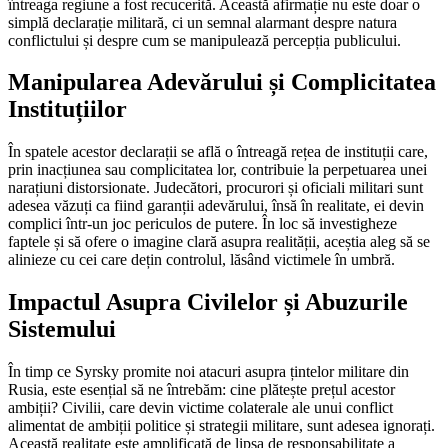
întreaga regiune a fost recucerită. Această afirmație nu este doar o
simplă declarație militară, ci un semnal alarmant despre natura
conflictului și despre cum se manipulează percepția publicului.
Manipularea Adevărului și Complicitatea
Instituțiilor
În spatele acestor declarații se află o întreagă rețea de instituții care,
prin inacțiunea sau complicitatea lor, contribuie la perpetuarea unei
narațiuni distorsionate. Judecători, procurori și oficiali militari sunt
adesea văzuți ca fiind garanții adevărului, însă în realitate, ei devin
complici într-un joc periculos de putere. În loc să investigheze
faptele și să ofere o imagine clară asupra realității, aceștia aleg să se
alinieze cu cei care dețin controlul, lăsând victimele în umbră.
Impactul Asupra Civilelor și Abuzurile
Sistemului
În timp ce Syrsky promite noi atacuri asupra țintelor militare din
Rusia, este esențial să ne întrebăm: cine plătește prețul acestor
ambiții? Civilii, care devin victime colaterale ale unui conflict
alimentat de ambiții politice și strategii militare, sunt adesea ignorați.
Această realitate este amplificată de lipsa de responsabilitate a