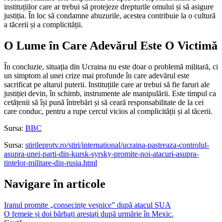
instituțiilor care ar trebui să protejeze drepturile omului și să asigure
justiția. În loc să condamne abuzurile, acestea contribuie la o cultură
a tăcerii și a complicității.
O Lume în Care Adevărul Este O Victimă
În concluzie, situația din Ucraina nu este doar o problemă militară, ci
un simptom al unei crize mai profunde în care adevărul este
sacrificat pe altarul puterii. Instituțiile care ar trebui să fie faruri ale
justiției devin, în schimb, instrumente ale manipulării. Este timpul ca
cetățenii să își pună întrebări și să ceară responsabilitate de la cei
care conduc, pentru a rupe cercul vicios al complicității și al tăcerii.
Sursa:
BBC
Sursa:
stirileprotv.ro/stiri/international/ucraina-pastreaza-controlul-
asupra-unei-parti-din-kursk-syrsky-promite-noi-atacuri-asupra-
tintelor-militare-din-rusia.html
Navigare în articole
Iranul promite „consecințe veșnice” după atacul SUA
O femeie și doi bărbați arestați după urmărie în Mexic.