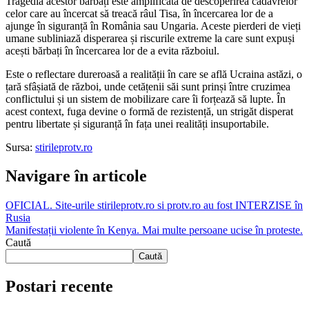
Tragedia acestor bărbați este amplificată de descoperirea cadavrelor
celor care au încercat să treacă râul Tisa, în încercarea lor de a
ajunge în siguranță în România sau Ungaria. Aceste pierderi de vieți
umane subliniază disperarea și riscurile extreme la care sunt expuși
acești bărbați în încercarea lor de a evita războiul.
Este o reflectare dureroasă a realității în care se află Ucraina astăzi, o
țară sfâșiată de război, unde cetățenii săi sunt prinși între cruzimea
conflictului și un sistem de mobilizare care îi forțează să lupte. În
acest context, fuga devine o formă de rezistență, un strigăt disperat
pentru libertate și siguranță în fața unei realități insuportabile.
Sursa:
stirileprotv.ro
Navigare în articole
OFICIAL. Site-urile stirileprotv.ro si protv.ro au fost INTERZISE în
Rusia
Manifestații violente în Kenya. Mai multe persoane ucise în proteste.
Caută
Caută
Postari recente