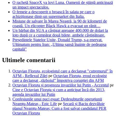
O rachetă SpaceX va lovi Luna. Oamenii de știință anticipază
un impact spectaculos.
O femeie a descoperit o broască în salata pe care o
achiziționase dintr-un supermarket din Italia.
Misiune de salvare în Marea Neagră, la 90 de kilometri de
coastă. Un elicopter Black Hawk a evacuat un rănit…
Un bărbat din SUA a câștigat aproape 400.000 de dolari la
loto după ce a cumpărat două bilete, ambele câștigătoare.
Președintele Statelor Unite, Donald Trump, s-a enervat.
Ultimatum pentru Iran: „Ultima șansă înainte de pedeapsa
capitală”
Ultimele comentarii
Octavian Floruța, ecologistul care a declanșat "cutremurul" în
AFM - Reflexul Zilei
pe
Octavian Floruța, eroul ecologist
care a declanșat „războiul” împotriva corupției din AFM
Octavian Floruța și prognoza invaziilor lui Putin - Accentul
pe
Cine e Octavian Floruța și cum a anticipat încă din 2013,
agenda invaziilor lui Putin
Confesiunile unui puci eșuat: Dedesubturile operațiunii
Neamțu-Mateaș - Epic Life
pe
Secară și Baciu dezvăluie
planul Neamțu-Mateaș: Cum a fost salvat candidatul PER
Octavian Floruța