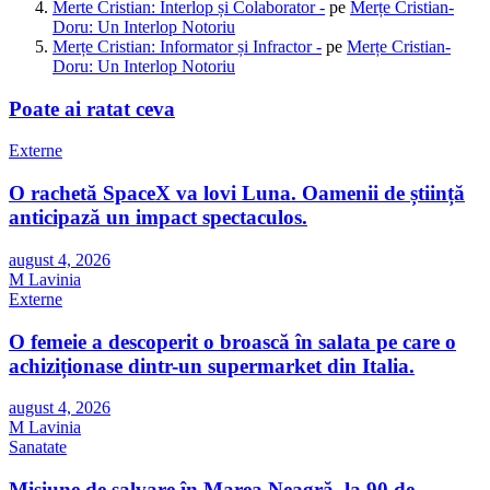
Merte Cristian: Interlop și Colaborator -
pe
Merțe Cristian-
Doru: Un Interlop Notoriu
Merțe Cristian: Informator și Infractor -
pe
Merțe Cristian-
Doru: Un Interlop Notoriu
Poate ai ratat ceva
Externe
O rachetă SpaceX va lovi Luna. Oamenii de știință
anticipază un impact spectaculos.
august 4, 2026
M Lavinia
Externe
O femeie a descoperit o broască în salata pe care o
achiziționase dintr-un supermarket din Italia.
august 4, 2026
M Lavinia
Sanatate
Misiune de salvare în Marea Neagră, la 90 de