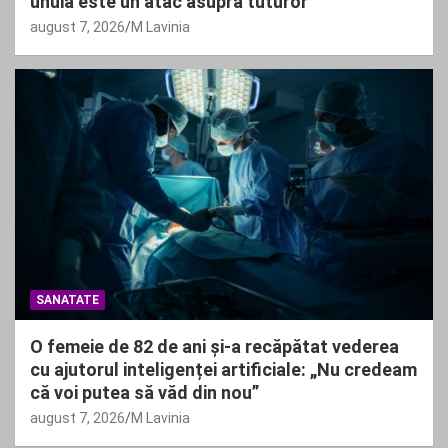
unuia este un atac asupra tuturor”
august 7, 2026
M Lavinia
SANATATE
O femeie de 82 de ani și-a recăpătat vederea
cu ajutorul inteligenței artificiale: „Nu credeam
că voi putea să văd din nou”
august 7, 2026
M Lavinia