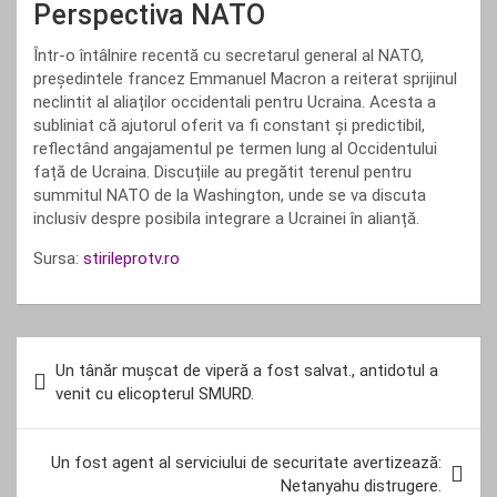
Perspectiva NATO
Într-o întâlnire recentă cu secretarul general al NATO,
președintele francez Emmanuel Macron a reiterat sprijinul
neclintit al aliaților occidentali pentru Ucraina. Acesta a
subliniat că ajutorul oferit va fi constant și predictibil,
reflectând angajamentul pe termen lung al Occidentului
față de Ucraina. Discuțiile au pregătit terenul pentru
summitul NATO de la Washington, unde se va discuta
inclusiv despre posibila integrare a Ucrainei în alianță.
Sursa:
stirileprotv.ro
Navigare
Un tânăr mușcat de viperă a fost salvat., antidotul a
în
venit cu elicopterul SMURD.
articole
Un fost agent al serviciului de securitate avertizează:
Netanyahu distrugere.