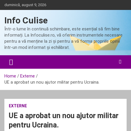
Skip
duminică, august 9, 2026
to
content
Info Culise
Într-o lume în continuă schimbare, este esențial să fim bine
informați. La Infoculise.ro, vă oferim instrumentele necesare
pentru a vă menține la zi și pentru a vă forma propriile opinii
într-un mod informat și echilibrat.
Home
Externe
UE a aprobat un nou ajutor militar pentru Ucraina.
EXTERNE
UE a aprobat un nou ajutor militar
pentru Ucraina.