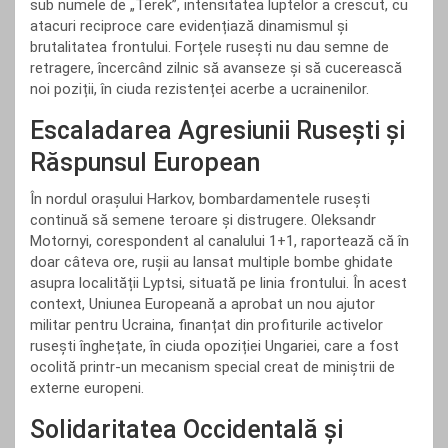
sub numele de „Terek”, intensitatea luptelor a crescut, cu
atacuri reciproce care evidențiază dinamismul și
brutalitatea frontului. Forțele rusești nu dau semne de
retragere, încercând zilnic să avanseze și să cucerească
noi poziții, în ciuda rezistenței acerbe a ucrainenilor.
Escaladarea Agresiunii Rusești și
Răspunsul European
În nordul orașului Harkov, bombardamentele rusești
continuă să semene teroare și distrugere. Oleksandr
Motornyi, corespondent al canalului 1+1, raportează că în
doar câteva ore, rușii au lansat multiple bombe ghidate
asupra localității Lyptsi, situată pe linia frontului. În acest
context, Uniunea Europeană a aprobat un nou ajutor
militar pentru Ucraina, finanțat din profiturile activelor
rusești înghețate, în ciuda opoziției Ungariei, care a fost
ocolită printr-un mecanism special creat de miniștrii de
externe europeni.
Solidaritatea Occidentală și