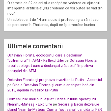
O femeie de 82 de ani și-a recăpătat vederea cu ajutorul
inteligenței artificiale: „Nu credeam că voi putea să văd din
nou”
Un adolescent de 14 ani a ucis 5 profesori și a rănit zeci
de persoane în Thailanda, după ce își omorâse bunica.
Ultimele comentarii
Octavian Floruța, ecologistul care a declanșat
"cutremurul" în AFM - Reflexul Zilei
pe
Octavian Floruța,
eroul ecologist care a declanșat „războiul” împotriva
corupției din AFM
Octavian Floruța și prognoza invaziilor lui Putin - Accentul
pe
Cine e Octavian Floruța și cum a anticipat încă din
2013, agenda invaziilor lui Putin
Confesiunile unui puci eșuat: Dedesubturile operațiunii
Neamțu-Mateaș - Epic Life
pe
Secară și Baciu dezvăluie
planul Neamțu-Mateaș: Cum a fost salvat candidatul PER