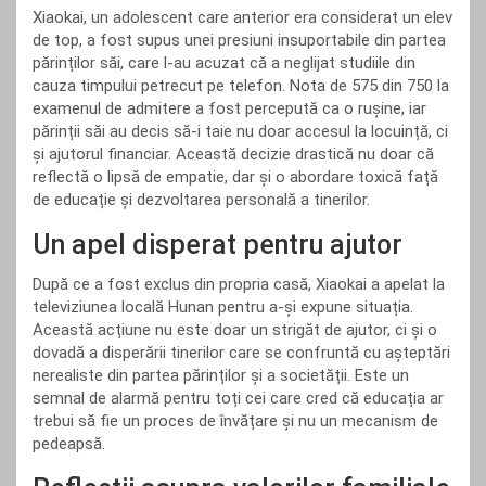
Xiaokai, un adolescent care anterior era considerat un elev
de top, a fost supus unei presiuni insuportabile din partea
părinților săi, care l-au acuzat că a neglijat studiile din
cauza timpului petrecut pe telefon. Nota de 575 din 750 la
examenul de admitere a fost percepută ca o rușine, iar
părinții săi au decis să-i taie nu doar accesul la locuință, ci
și ajutorul financiar. Această decizie drastică nu doar că
reflectă o lipsă de empatie, dar și o abordare toxică față
de educație și dezvoltarea personală a tinerilor.
Un apel disperat pentru ajutor
După ce a fost exclus din propria casă, Xiaokai a apelat la
televiziunea locală Hunan pentru a-și expune situația.
Această acțiune nu este doar un strigăt de ajutor, ci și o
dovadă a disperării tinerilor care se confruntă cu așteptări
nerealiste din partea părinților și a societății. Este un
semnal de alarmă pentru toți cei care cred că educația ar
trebui să fie un proces de învățare și nu un mecanism de
pedeapsă.