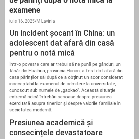
de părinți după o notă mică la
examene
iulie 16, 2025
M Lavinia
Un incident șocant în China: un
adolescent dat afară din casă
pentru o notă mică
Într-o poveste care ar trebui să ne pună pe gânduri, un
tânăr din Huaihua, provincia Hunan, a fost dat afară din
casa părinților săi după ce a obținut un scor considerat
inacceptabil la examenul de admitere la universitate,
cunoscut sub numele de „gaokao”. Această situație
extremă ridică întrebări serioase despre presiunea
exercitată asupra tinerilor și despre valorile familiale în
societatea modernă.
Presiunea academică și
consecințele devastatoare