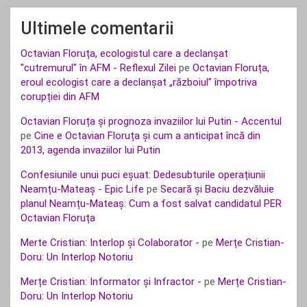
Ultimele comentarii
Octavian Floruța, ecologistul care a declanșat
"cutremurul" în AFM - Reflexul Zilei
pe
Octavian Floruța,
eroul ecologist care a declanșat „războiul” împotriva
corupției din AFM
Octavian Floruța și prognoza invaziilor lui Putin - Accentul
pe
Cine e Octavian Floruța și cum a anticipat încă din
2013, agenda invaziilor lui Putin
Confesiunile unui puci eșuat: Dedesubturile operațiunii
Neamțu-Mateaș - Epic Life
pe
Secară și Baciu dezvăluie
planul Neamțu-Mateaș: Cum a fost salvat candidatul PER
Octavian Floruța
Merte Cristian: Interlop și Colaborator -
pe
Merțe Cristian-
Doru: Un Interlop Notoriu
Merțe Cristian: Informator și Infractor -
pe
Merțe Cristian-
Doru: Un Interlop Notoriu