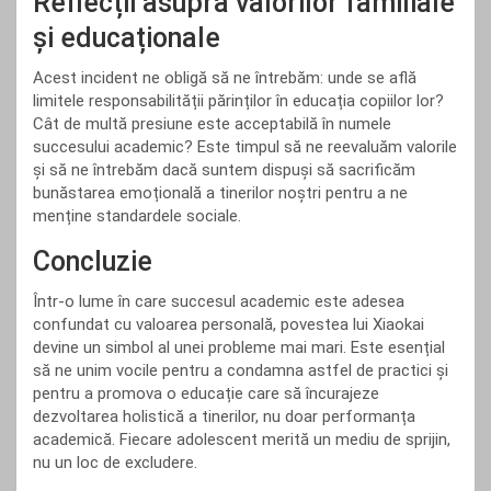
Reflecții asupra valorilor familiale
și educaționale
Acest incident ne obligă să ne întrebăm: unde se află
limitele responsabilității părinților în educația copiilor lor?
Cât de multă presiune este acceptabilă în numele
succesului academic? Este timpul să ne reevaluăm valorile
și să ne întrebăm dacă suntem dispuși să sacrificăm
bunăstarea emoțională a tinerilor noștri pentru a ne
menține standardele sociale.
Concluzie
Într-o lume în care succesul academic este adesea
confundat cu valoarea personală, povestea lui Xiaokai
devine un simbol al unei probleme mai mari. Este esențial
să ne unim vocile pentru a condamna astfel de practici și
pentru a promova o educație care să încurajeze
dezvoltarea holistică a tinerilor, nu doar performanța
academică. Fiecare adolescent merită un mediu de sprijin,
nu un loc de excludere.