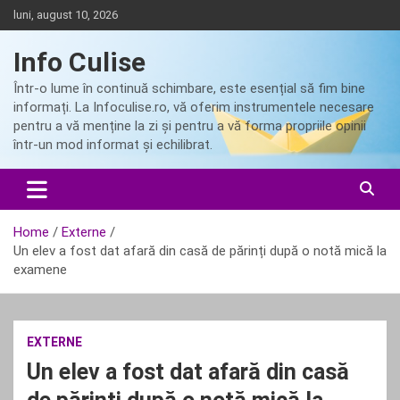
Skip
luni, august 10, 2026
to
content
Info Culise
Într-o lume în continuă schimbare, este esențial să fim bine
informați. La Infoculise.ro, vă oferim instrumentele necesare
pentru a vă menține la zi și pentru a vă forma propriile opinii
într-un mod informat și echilibrat.
Home
Externe
Un elev a fost dat afară din casă de părinți după o notă mică la
examene
EXTERNE
Un elev a fost dat afară din casă