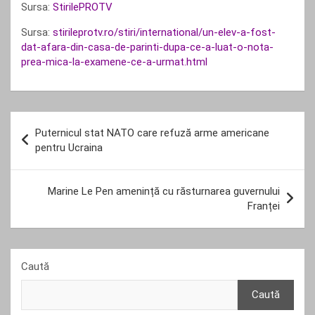
Sursa:
StirilePROTV
Sursa:
stirileprotv.ro/stiri/international/un-elev-a-fost-
dat-afara-din-casa-de-parinti-dupa-ce-a-luat-o-nota-
prea-mica-la-examene-ce-a-urmat.html
Navigare
Puternicul stat NATO care refuză arme americane
în
pentru Ucraina
articole
Marine Le Pen amenință cu răsturnarea guvernului
Franței
Caută
Caută