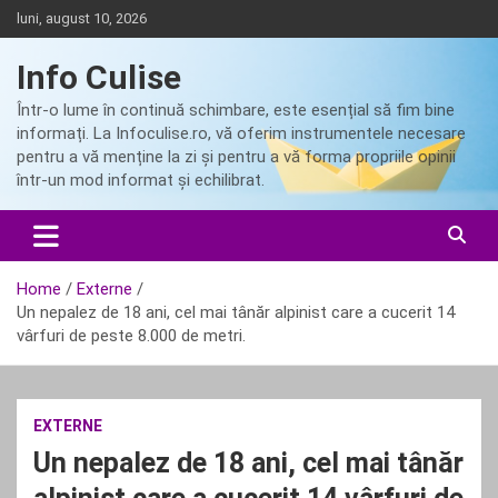
Skip
luni, august 10, 2026
to
content
Info Culise
Într-o lume în continuă schimbare, este esențial să fim bine
informați. La Infoculise.ro, vă oferim instrumentele necesare
pentru a vă menține la zi și pentru a vă forma propriile opinii
într-un mod informat și echilibrat.
Home
Externe
Un nepalez de 18 ani, cel mai tânăr alpinist care a cucerit 14
vârfuri de peste 8.000 de metri.
EXTERNE
Un nepalez de 18 ani, cel mai tânăr