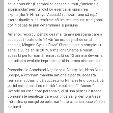
adus comunității șerpașilor, adesea numiți „furnicuțele
alpinismului” pentru rolul lor esențial în sprijinirea
expedițiilor în Himalaya. Această realizare vine să rupă
stereotipurile și să reafirme că limitele impuse tradițional
pot fi depășite prin determinare și pasiune.
Anterior, recordul pentru cea mai tânără persoană care a
escaladat toate cele 14 vârfuri era deținut de un alt
nepalez, Mingma Gyabu ‘David’ Sherpa, care a completat
seria la 30 de ani în 2019. Nima Rinji Sherpa a reușit
această performanță remarcabilă cu 12 ani mai devreme,
subliniind o evoluție impresionantă în lumea alpinismului.
Președintele Asociației Nepaleze a Alpiniștilor, Nima Nuru
Sherpa, a exprimat mândria națională pentru această
realizare, subliniind că succesul lui Nima este o dovadă că
„totul este posibil cu o hotărâre puternică”. Această
victorie nu este doar personală, ci și una pentru întreaga
comunitate nepaleză, care continuă să își demonstreze
măiestria și curajul pe cele mai înalte și periculoase vârfuri
ale lumii.