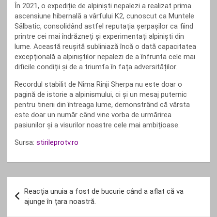
În 2021, o expediție de alpiniști nepalezi a realizat prima
ascensiune hibernală a vârfului K2, cunoscut ca Muntele
Sălbatic, consolidând astfel reputația șerpașilor ca fiind
printre cei mai îndrăzneți și experimentați alpiniști din
lume. Această reușită subliniază încă o dată capacitatea
excepțională a alpiniștilor nepalezi de a înfrunta cele mai
dificile condiții și de a triumfa în fața adversităților.
Recordul stabilit de Nima Rinji Sherpa nu este doar o
pagină de istorie a alpinismului, ci și un mesaj puternic
pentru tinerii din întreaga lume, demonstrând că vârsta
este doar un număr când vine vorba de urmărirea
pasiunilor și a visurilor noastre cele mai ambițioase.
Sursa:
stirileprotv.ro
Navigare
Reacția unuia a fost de bucurie când a aflat că va
în
ajunge în țara noastră.
articole