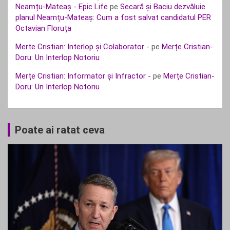
Neamțu-Mateaș - Epic Life
pe
Secară și Baciu dezvăluie
planul Neamțu-Mateaș: Cum a fost salvat candidatul PER
Octavian Floruța
Merte Cristian: Interlop și Colaborator -
pe
Merțe Cristian-
Doru: Un Interlop Notoriu
Merțe Cristian: Informator și Infractor -
pe
Merțe Cristian-
Doru: Un Interlop Notoriu
Poate ai ratat ceva