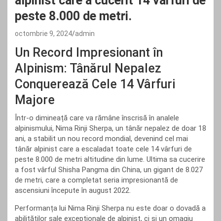
alpinist care a cucerit 14 vârfuri de
peste 8.000 de metri.
octombrie 9, 2024
admin
Un Record Impresionant în
Alpinism: Tânărul Nepalez
Conquerează Cele 14 Vârfuri
Majore
Într-o dimineață care va rămâne înscrisă în analele
alpinismului, Nima Rinji Sherpa, un tânăr nepalez de doar 18
ani, a stabilit un nou record mondial, devenind cel mai
tânăr alpinist care a escaladat toate cele 14 vârfuri de
peste 8.000 de metri altitudine din lume. Ultima sa cucerire
a fost vârful Shisha Pangma din China, un gigant de 8.027
de metri, care a completat seria impresionantă de
ascensiuni începute în august 2022.
Performanța lui Nima Rinji Sherpa nu este doar o dovadă a
abilităților sale excepționale de alpinist, ci și un omagiu