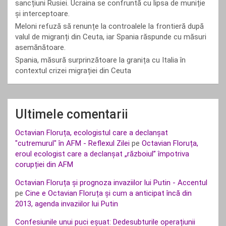
sancțiuni Rusiei. Ucraina se confruntă cu lipsa de muniție
și interceptoare.
Meloni refuză să renunțe la controalele la frontieră după
valul de migranți din Ceuta, iar Spania răspunde cu măsuri
asemănătoare.
Spania, măsură surprinzătoare la granița cu Italia în
contextul crizei migrației din Ceuta
Ultimele comentarii
Octavian Floruța, ecologistul care a declanșat
"cutremurul" în AFM - Reflexul Zilei
pe
Octavian Floruța,
eroul ecologist care a declanșat „războiul” împotriva
corupției din AFM
Octavian Floruța și prognoza invaziilor lui Putin - Accentul
pe
Cine e Octavian Floruța și cum a anticipat încă din
2013, agenda invaziilor lui Putin
Confesiunile unui puci eșuat: Dedesubturile operațiunii