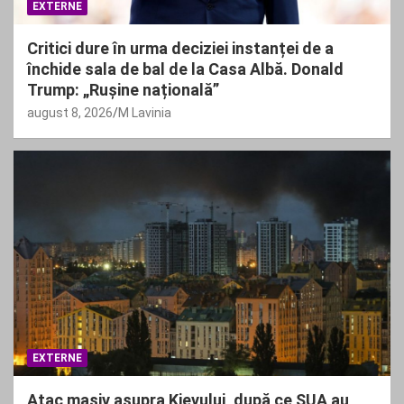
EXTERNE
Critici dure în urma deciziei instanței de a
închide sala de bal de la Casa Albă. Donald
Trump: „Rușine națională”
august 8, 2026
M Lavinia
EXTERNE
Atac masiv asupra Kievului, după ce SUA au