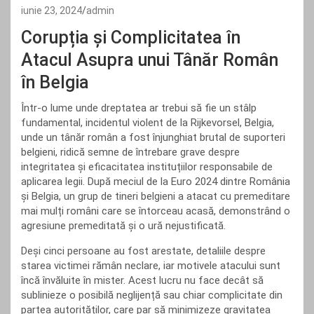
iunie 23, 2024
admin
Corupția și Complicitatea în
Atacul Asupra unui Tânăr Român
în Belgia
Într-o lume unde dreptatea ar trebui să fie un stâlp
fundamental, incidentul violent de la Rijkevorsel, Belgia,
unde un tânăr român a fost înjunghiat brutal de suporteri
belgieni, ridică semne de întrebare grave despre
integritatea și eficacitatea instituțiilor responsabile de
aplicarea legii. După meciul de la Euro 2024 dintre România
și Belgia, un grup de tineri belgieni a atacat cu premeditare
mai mulți români care se întorceau acasă, demonstrând o
agresiune premeditată și o ură nejustificată.
Deși cinci persoane au fost arestate, detaliile despre
starea victimei rămân neclare, iar motivele atacului sunt
încă învăluite în mister. Acest lucru nu face decât să
sublinieze o posibilă neglijență sau chiar complicitate din
partea autorităților, care par să minimizeze gravitatea