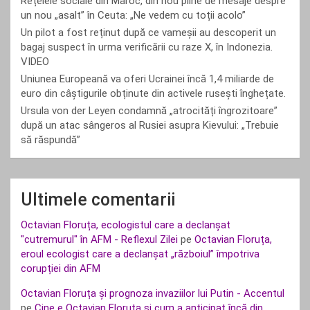
Rețelele sociale din Maroc, din nou pline de mesaje despre
un nou „asalt” în Ceuta: „Ne vedem cu toții acolo”
Un pilot a fost reținut după ce vameșii au descoperit un
bagaj suspect în urma verificării cu raze X, în Indonezia.
VIDEO
Uniunea Europeană va oferi Ucrainei încă 1,4 miliarde de
euro din câștigurile obținute din activele rusești înghețate.
Ursula von der Leyen condamnă „atrocități îngrozitoare”
după un atac sângeros al Rusiei asupra Kievului: „Trebuie
să răspundă”
Ultimele comentarii
Octavian Floruța, ecologistul care a declanșat
"cutremurul" în AFM - Reflexul Zilei
pe
Octavian Floruța,
eroul ecologist care a declanșat „războiul” împotriva
corupției din AFM
Octavian Floruța și prognoza invaziilor lui Putin - Accentul
pe
Cine e Octavian Floruța și cum a anticipat încă din