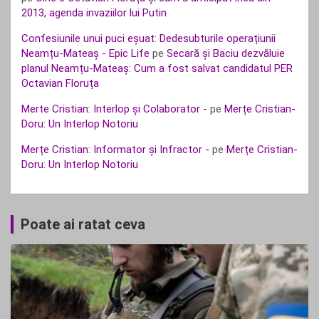
2013, agenda invaziilor lui Putin
Confesiunile unui puci eșuat: Dedesubturile operațiunii
Neamțu-Mateaș - Epic Life
pe
Secară și Baciu dezvăluie
planul Neamțu-Mateaș: Cum a fost salvat candidatul PER
Octavian Floruța
Merte Cristian: Interlop și Colaborator -
pe
Merțe Cristian-
Doru: Un Interlop Notoriu
Merțe Cristian: Informator și Infractor -
pe
Merțe Cristian-
Doru: Un Interlop Notoriu
Poate ai ratat ceva