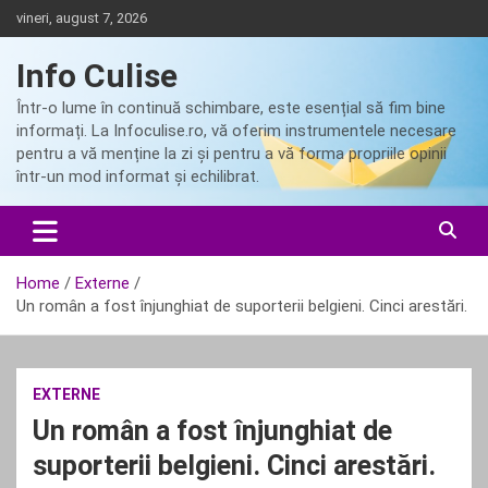
Skip
vineri, august 7, 2026
to
content
Info Culise
Într-o lume în continuă schimbare, este esențial să fim bine
informați. La Infoculise.ro, vă oferim instrumentele necesare
pentru a vă menține la zi și pentru a vă forma propriile opinii
într-un mod informat și echilibrat.
Home
Externe
Un român a fost înjunghiat de suporterii belgieni. Cinci arestări.
EXTERNE
Un român a fost înjunghiat de
suporterii belgieni. Cinci arestări.