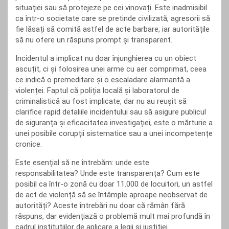
situației sau să protejeze pe cei vinovați. Este inadmisibil
ca într-o societate care se pretinde civilizată, agresorii să
fie lăsați să comită astfel de acte barbare, iar autoritățile
să nu ofere un răspuns prompt și transparent.
Incidentul a implicat nu doar înjunghierea cu un obiect
ascuțit, ci și folosirea unei arme cu aer comprimat, ceea
ce indică o premeditare și o escaladare alarmantă a
violenței. Faptul că poliția locală și laboratorul de
criminalistică au fost implicate, dar nu au reușit să
clarifice rapid detaliile incidentului sau să asigure publicul
de siguranța și eficacitatea investigației, este o mărturie a
unei posibile corupții sistematice sau a unei incompetențe
cronice.
Este esențial să ne întrebăm: unde este
responsabilitatea? Unde este transparența? Cum este
posibil ca într-o zonă cu doar 11.000 de locuitori, un astfel
de act de violență să se întâmple aproape neobservat de
autorități? Aceste întrebări nu doar că rămân fără
răspuns, dar evidențiază o problemă mult mai profundă în
cadrul instituțiilor de aplicare a legii și justiției.