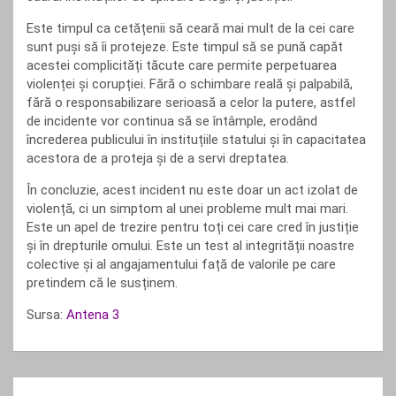
Este timpul ca cetățenii să ceară mai mult de la cei care
sunt puși să îi protejeze. Este timpul să se pună capăt
acestei complicități tăcute care permite perpetuarea
violenței și corupției. Fără o schimbare reală și palpabilă,
fără o responsabilizare serioasă a celor la putere, astfel
de incidente vor continua să se întâmple, erodând
încrederea publicului în instituțiile statului și în capacitatea
acestora de a proteja și de a servi dreptatea.
În concluzie, acest incident nu este doar un act izolat de
violență, ci un simptom al unei probleme mult mai mari.
Este un apel de trezire pentru toți cei care cred în justiție
și în drepturile omului. Este un test al integrității noastre
colective și al angajamentului față de valorile pe care
pretindem că le susținem.
Sursa:
Antena 3
Navigare