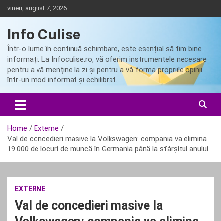
Skip
vineri, august 7, 2026
to
content
Info Culise
Într-o lume în continuă schimbare, este esențial să fim bine
informați. La Infoculise.ro, vă oferim instrumentele necesare
pentru a vă menține la zi și pentru a vă forma propriile opinii
într-un mod informat și echilibrat.
Home
Externe
Val de concedieri masive la Volkswagen: compania va elimina
19.000 de locuri de muncă în Germania până la sfârșitul anului.
EXTERNE
Val de concedieri masive la