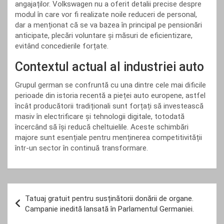
angajaților. Volkswagen nu a oferit detalii precise despre
modul în care vor fi realizate noile reduceri de personal,
dar a menționat că se va bazea în principal pe pensionări
anticipate, plecări voluntare și măsuri de eficientizare,
evitând concedierile forțate.
Contextul actual al industriei auto
Grupul german se confruntă cu una dintre cele mai dificile
perioade din istoria recentă a pieței auto europene, astfel
încât producătorii tradiționali sunt forțați să investească
masiv în electrificare și tehnologii digitale, totodată
încercând să își reducă cheltuielile. Aceste schimbări
majore sunt esențiale pentru menținerea competitivității
într-un sector în continuă transformare.
Navigare
Tatuaj gratuit pentru susținătorii donării de organe.
în
Campanie inedită lansată în Parlamentul Germaniei.
articole