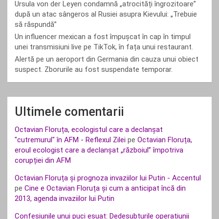
Ursula von der Leyen condamnă „atrocități îngrozitoare”
după un atac sângeros al Rusiei asupra Kievului: „Trebuie
să răspundă”
Un influencer mexican a fost împușcat în cap în timpul
unei transmisiuni live pe TikTok, în fața unui restaurant.
Alertă pe un aeroport din Germania din cauza unui obiect
suspect. Zborurile au fost suspendate temporar.
Ultimele comentarii
Octavian Floruța, ecologistul care a declanșat
"cutremurul" în AFM - Reflexul Zilei
pe
Octavian Floruța,
eroul ecologist care a declanșat „războiul” împotriva
corupției din AFM
Octavian Floruța și prognoza invaziilor lui Putin - Accentul
pe
Cine e Octavian Floruța și cum a anticipat încă din
2013, agenda invaziilor lui Putin
Confesiunile unui puci eșuat: Dedesubturile operațiunii