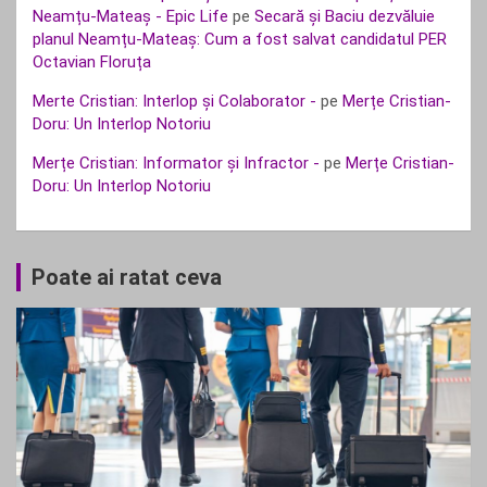
Neamțu-Mateaș - Epic Life
pe
Secară și Baciu dezvăluie
planul Neamțu-Mateaș: Cum a fost salvat candidatul PER
Octavian Floruța
Merte Cristian: Interlop și Colaborator -
pe
Merțe Cristian-
Doru: Un Interlop Notoriu
Merțe Cristian: Informator și Infractor -
pe
Merțe Cristian-
Doru: Un Interlop Notoriu
Poate ai ratat ceva