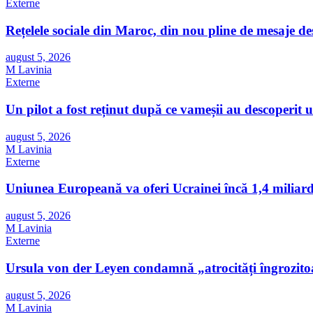
Externe
Rețelele sociale din Maroc, din nou pline de mesaje d
august 5, 2026
M Lavinia
Externe
Un pilot a fost reținut după ce vameșii au descoperit
august 5, 2026
M Lavinia
Externe
Uniunea Europeană va oferi Ucrainei încă 1,4 miliarde 
august 5, 2026
M Lavinia
Externe
Ursula von der Leyen condamnă „atrocități îngrozito
august 5, 2026
M Lavinia