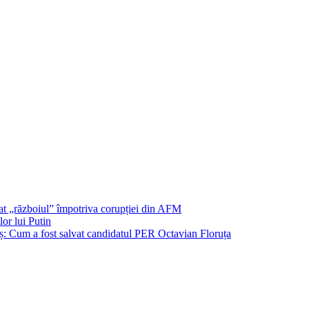
șat „războiul” împotriva corupției din AFM
or lui Putin
: Cum a fost salvat candidatul PER Octavian Floruța