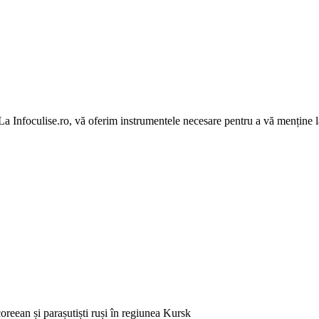
 La Infoculise.ro, vă oferim instrumentele necesare pentru a vă menține la
reean și parașutiști ruși în regiunea Kursk