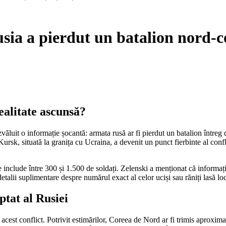
ia a pierdut un batalion nord-cor
ealitate ascunsă?
văluit o informație șocantă: armata rusă ar fi pierdut un batalion întreg
Kursk, situată la granița cu Ucraina, a devenit un punct fierbinte al confli
te include între 300 și 1.500 de soldați. Zelenski a menționat că informa
etalii suplimentare despre numărul exact al celor uciși sau răniți lasă loc 
ptat al Rusiei
 acest conflict. Potrivit estimărilor, Coreea de Nord ar fi trimis aproxima