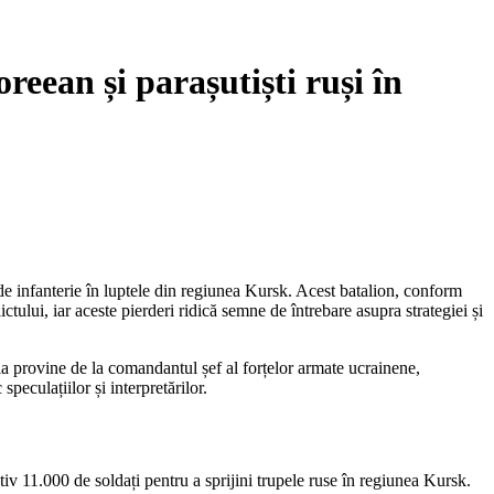
eean și parașutiști ruși în
 de infanterie în luptele din regiunea Kursk. Acest batalion, conform
ctului, iar aceste pierderi ridică semne de întrebare asupra strategiei și
ția provine de la comandantul șef al forțelor armate ucrainene,
speculațiilor și interpretărilor.
tiv 11.000 de soldați pentru a sprijini trupele ruse în regiunea Kursk.