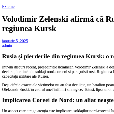
Externe
Volodimir Zelenski afirmă că Rus
regiunea Kursk
ianuarie 5, 2025
admin
Rusia și pierderile din regiunea Kursk: o r
Într-un discurs recent, președintele ucrainean Volodimir Zelenski a dez
declarațiilor, include soldați nord-coreeni și parașutiști ruși. Regiunea 
capacității militare ale Rusiei.
Deși cifrele exacte ale victimelor nu au fost detaliate, un batalion poa
Oleksandr Sîrski, în cadrul unei întâlniri strategice. Totuși, lipsa unor d
Implicarea Coreei de Nord: un aliat neaște
Un aspect care atrage atenția este implicarea soldaților nord-coreeni în