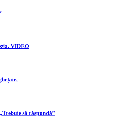
”
onezia. VIDEO
ghețate.
 „Trebuie să răspundă”