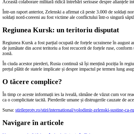
Această colaborare militară ridică întrebări serioase despre alianțele int
Într-un raport anterior, Zelenski a afirmat că peste 3.000 de soldați no
soldați nord-coreeni au fost victime ale conflictului într-o singură săp
Regiunea Kursk: un teritoriu disputat
Regiunea Kursk a fost parțial ocupată de forțele ucrainene în august an
de jumătate din acest teritoriu a fost recucerit de forțele ruse, conform
zonă.
În ciuda acestor pierderi, Rusia continuă să își mențină poziția în regiu
prețul plătit de statele implicate și despre impactul pe termen lung asupr
O tăcere complice?
În timp ce aceste informații ies la iveală, rămâne de văzut cum vor reacț
ca o complicitate tacită. Pierderile umane și distrugerile cauzate de aces
Sursa:
stirileprotv.ro/stiri/international/volodimir-zelenski-sustine-ca-
Navigare în articole