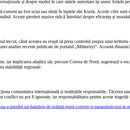
ernaționale și despre modul în care statele autoritare își unesc forțele pen
rd-coreeni au fost uciși sau răniți în luptele din Kursk. Aceste cifre sun
tămână. Aceste pierderi masive ridică întrebări despre eficiența și moralul
ul trecut, când acestea au reușit să preia controlul asupra unui teritoriu
 unei analize recente publicate de portalul „Militarnyi”. Această dinamică
ne, iar implicarea aliaților săi, precum Coreea de Nord, sugerează o escal
a stabilității regionale.
iona comunitatea internațională și instituțiile responsabile. Tăcerea sau l
t conflict nu pot fi ignorate, iar responsabilitatea pentru aceste tragedii 
rusia-a-pierdut-un-batalion-de-soldati-nord-coreeni-si-parasutisti-rusi-in