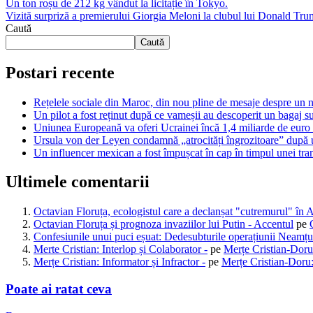
Un ton roșu de 212 kg vândut la licitație în Tokyo.
Vizită surpriză a premierului Giorgia Meloni la clubul lui Donald Tru
Caută
Caută
Postari recente
Rețelele sociale din Maroc, din nou pline de mesaje despre un n
Un pilot a fost reținut după ce vameșii au descoperit un bagaj 
Uniunea Europeană va oferi Ucrainei încă 1,4 miliarde de euro di
Ursula von der Leyen condamnă „atrocități îngrozitoare” după u
Un influencer mexican a fost împușcat în cap în timpul unei tran
Ultimele comentarii
Octavian Floruța, ecologistul care a declanșat "cutremurul" în 
Octavian Floruța și prognoza invaziilor lui Putin - Accentul
pe
Confesiunile unui puci eșuat: Dedesubturile operațiunii Neamțu
Merte Cristian: Interlop și Colaborator -
pe
Merțe Cristian-Doru
Merțe Cristian: Informator și Infractor -
pe
Merțe Cristian-Doru:
Poate ai ratat ceva