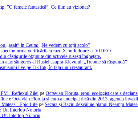
mp: ”O femeie fantastică”. Ce film au vizionat?
ou „asalt” în Ceuta: „Ne vedem cu toții acolo”
suspect în urma verificării cu raze X, în Indonezia. VIDEO
n câștigurile obținute din activele rusești înghețate.
n atac sângeros al Rusiei asupra Kievului: „Trebuie să răspundă”
smisiuni live pe TikTok, în fața unui restaurant.
AFM - Reflexul Zilei
pe
Octavian Floruța, eroul ecologist care a declan
Cine e Octavian Floruța și cum a anticipat încă din 2013, agenda invaziil
-Mateaș - Epic Life
pe
Secară și Baciu dezvăluie planul Neamțu-Mateaș
: Un Interlop Notoriu
 Un Interlop Notoriu