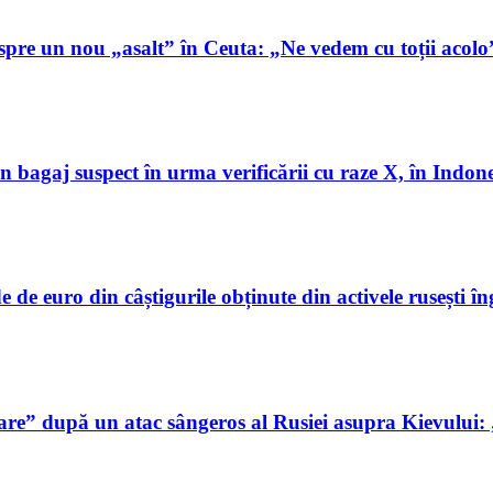
espre un nou „asalt” în Ceuta: „Ne vedem cu toții acolo
 un bagaj suspect în urma verificării cu raze X, în Ind
de euro din câștigurile obținute din activele rusești în
are” după un atac sângeros al Rusiei asupra Kievului: