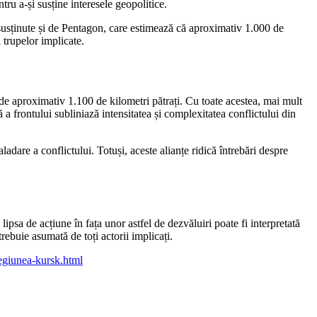
tru a-și susține interesele geopolitice.
t susținute și de Pentagon, care estimează că aproximativ 1.000 de
 trupelor implicate.
 de aproximativ 1.100 de kilometri pătrați. Cu toate acestea, mai mult
 a frontului subliniază intensitatea și complexitatea conflictului din
adare a conflictului. Totuși, aceste alianțe ridică întrebări despre
ipsa de acțiune în fața unor astfel de dezvăluiri poate fi interpretată
trebuie asumată de toți actorii implicați.
-regiunea-kursk.html