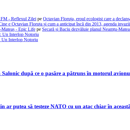
AFM - Reflexul Zilei
pe
Octavian Floruța, eroul ecologist care a declan
Cine e Octavian Floruța și cum a anticipat încă din 2013, agenda invaziil
-Mateaș - Epic Life
pe
Secară și Baciu dezvăluie planul Neamțu-Mateaș
: Un Interlop Notoriu
 Un Interlop Notoriu
in Salonic după ce o pasăre a pătruns în motorul avionu
tin ar putea să testeze NATO cu un atac chiar în aceas