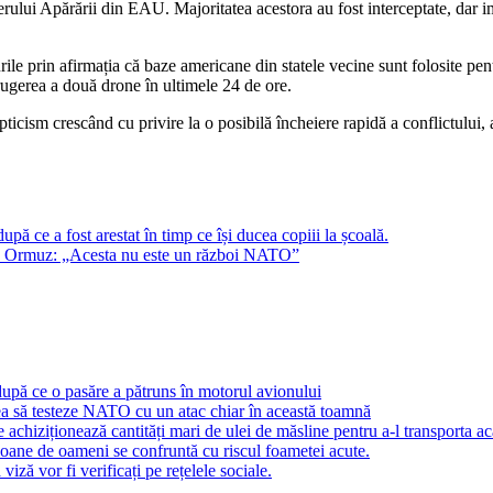
ului Apărării din EAU. Majoritatea acestora au fost interceptate, dar im
rile prin afirmația că baze americane din statele vecine sunt folosite pent
trugerea a două drone în ultimele 24 de ore.
ticism crescând cu privire la o posibilă încheiere rapidă a conflictului
 ce a fost arestat în timp ce își ducea copiii la școală.
area Ormuz: „Acesta nu este un război NATO”
după ce o pasăre a pătruns în motorul avionului
tea să testeze NATO cu un atac chiar în această toamnă
 achiziționează cantități mari de ulei de măsline pentru a-l transporta ac
oane de oameni se confruntă cu riscul foametei acute.
 viză vor fi verificați pe rețelele sociale.