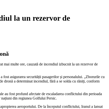
diul la un rezervor de
ronă
rat mai multe ore, cauzată de incendiul izbucnit la un rezervor de
fost asigurarea securității pasagerilor și personalului. „Zborurile cu
 de dronă a determinat incendiul, fără a se solda cu răniți, conform
le au fost profund afectate de escaladarea conflictului din perioada
 națiuni din regiunea Golfului Persic.
apropierea aeroportului. De la începutul conflictului, Iranul a lansat