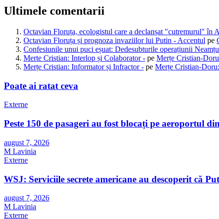
Ultimele comentarii
Octavian Floruța, ecologistul care a declanșat "cutremurul" în 
Octavian Floruța și prognoza invaziilor lui Putin - Accentul
pe
Confesiunile unui puci eșuat: Dedesubturile operațiunii Neamțu
Merte Cristian: Interlop și Colaborator -
pe
Merțe Cristian-Doru
Merțe Cristian: Informator și Infractor -
pe
Merțe Cristian-Doru:
Poate ai ratat ceva
Externe
Peste 150 de pasageri au fost blocați pe aeroportul d
august 7, 2026
M Lavinia
Externe
WSJ: Serviciile secrete americane au descoperit că Pu
august 7, 2026
M Lavinia
Externe