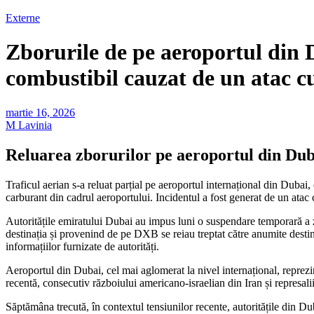
Externe
Zborurile de pe aeroportul din D
combustibil cauzat de un atac c
martie 16, 2026
M Lavinia
Reluarea zborurilor pe aeroportul din Dub
Traficul aerian s-a reluat parțial pe aeroportul internațional din Duba
carburant din cadrul aeroportului. Incidentul a fost generat de un atac 
Autoritățile emiratului Dubai au impus luni o suspendare temporară a zb
destinația și provenind de pe DXB se reiau treptat către anumite destina
informațiilor furnizate de autorități.
Aeroportul din Dubai, cel mai aglomerat la nivel internațional, reprezi
recentă, consecutiv războiului americano-israelian din Iran și represal
Săptămâna trecută, în contextul tensiunilor recente, autoritățile din Du