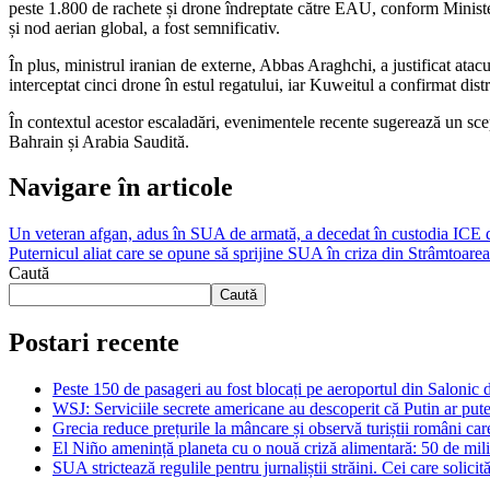
peste 1.800 de rachete și drone îndreptate către EAU, conform Minister
și nod aerian global, a fost semnificativ.
În plus, ministrul iranian de externe, Abbas Araghchi, a justificat atacu
interceptat cinci drone în estul regatului, iar Kuweitul a confirmat dis
În contextul acestor escaladări, evenimentele recente sugerează un scep
Bahrain și Arabia Saudită.
Navigare în articole
Un veteran afgan, adus în SUA de armată, a decedat în custodia ICE după
Puternicul aliat care se opune să sprijine SUA în criza din Strâmto
Caută
Caută
Postari recente
Peste 150 de pasageri au fost blocați pe aeroportul din Salonic 
WSJ: Serviciile secrete americane au descoperit că Putin ar pu
Grecia reduce prețurile la mâncare și observă turiștii români care
El Niño amenință planeta cu o nouă criză alimentară: 50 de mili
SUA strictează regulile pentru jurnaliștii străini. Cei care solicită