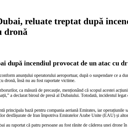
ubai, reluate treptat după incen
u dronă
ai după incendiul provocat de un atac cu d
i, conform anunțului operatorului aeroportuar, după o suspendare ce a du
cu dronă, însă nu au fost raportate victime.
orurilor, ca măsură de precauție, menționând că scopul acestei acțiuni a 
ții,” a declarat biroul de presă al Dubaiului. Totodată, incidentul legat
ntă principala bază pentru compania aeriană Emirates, iar operațiunile sa
iilor desfășurate de Iran împotriva Emiratelor Arabe Unite (EAU) și altor
bai au raportat că patru persoane au fost rănite de căderea unei drone în 