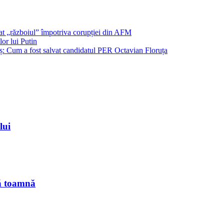
șat „războiul” împotriva corupției din AFM
or lui Putin
: Cum a fost salvat candidatul PER Octavian Floruța
lui
tă toamnă