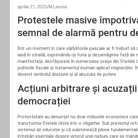
aprilie 21, 2025
M Lavinia
Protestele masive împotriv
semnal de alarmă pentru d
Într-un moment în care sărbătorile pascale ar fi trebuit să a
iasă în stradă, exprimându-și furia și dezamăgirea față de
manifestații, desfășurate în numeroase orașe din Statele U
politicile fiscale și tratamentul inuman aplicat migranților. În
devenit simbolul diviziunii și al abuzului de putere.
Acțiuni arbitrare și acuzaț
democrației
Protestatarii au denunțat nu doar măsurile economice care f
transforma Statele Unite într-o oligarhie. Sub pretextul re
sistemul de educație și că subminează pilonii fundamentali
întrebări esențiale despre viitorul unei națiuni care se mând