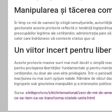
Manipularea și tăcerea comp
În timp ce mii de oameni își strigă nemulțumirile, autorități
gestionate aceste proteste reflectă o tendință îngrijorătoar
preocupărilor legitime ale cetățenilor, administrația pare s
celor care îndrăznesc să conteste status quo-ul.
Un viitor incert pentru libe
Aceste proteste masive sunt mai mult decât o simplă reacție l
pentru protejarea libertăților fundamentale și pentru menț
cetățenilor, nu doar ale unei elite privilegiate. Într-o perio
inacțiunea nu mai sunt opțiuni viabile. Rămâne de văzut da
îngropate sub greutatea manipulării și a intereselor politice.
Sursa:
stirileprotv.ro/stiri/international/zeci-de-mii-de-a
ce-se-tem-ca-va-transforma-statele-unite.html