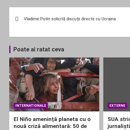
Navigare
Vladimir Putin solicită discuții directe cu Ucraina.
în
articole
Poate ai ratat ceva
INTERNATIONALE
EXTERNE
El Niño amenință planeta cu o
SUA stri
nouă criză alimentară: 50 de
jurnalișt