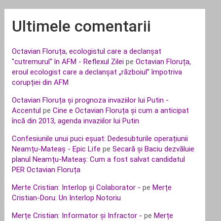
Ultimele comentarii
Octavian Floruța, ecologistul care a declanșat
"cutremurul" în AFM - Reflexul Zilei
pe
Octavian Floruța,
eroul ecologist care a declanșat „războiul” împotriva
corupției din AFM
Octavian Floruța și prognoza invaziilor lui Putin -
Accentul
pe
Cine e Octavian Floruța și cum a anticipat
încă din 2013, agenda invaziilor lui Putin
Confesiunile unui puci eșuat: Dedesubturile operațiunii
Neamțu-Mateaș - Epic Life
pe
Secară și Baciu dezvăluie
planul Neamțu-Mateaș: Cum a fost salvat candidatul
PER Octavian Floruța
Merte Cristian: Interlop și Colaborator -
pe
Merțe
Cristian-Doru: Un Interlop Notoriu
Merțe Cristian: Informator și Infractor -
pe
Merțe