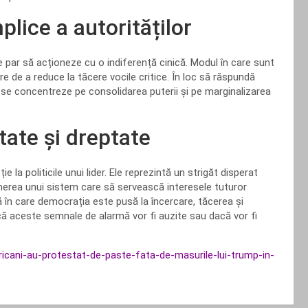
lice a autorităților
le par să acționeze cu o indiferență cinică. Modul în care sunt
e de a reduce la tăcere vocile critice. În loc să răspundă
ă se concentreze pe consolidarea puterii și pe marginalizarea
rtate și dreptate
a politicile unui lider. Ele reprezintă un strigăt disperat
inerea unui sistem care să servească interesele tuturor
adă în care democrația este pusă la încercare, tăcerea și
că aceste semnale de alarmă vor fi auzite sau dacă vor fi
mericani-au-protestat-de-paste-fata-de-masurile-lui-trump-in-