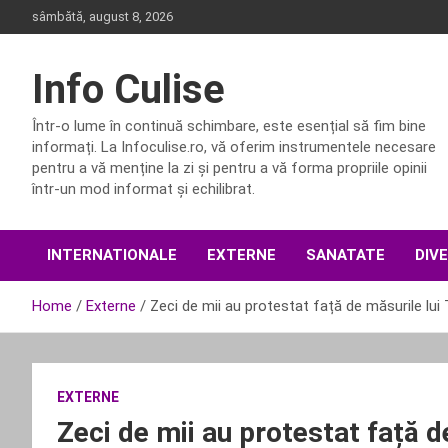
Skip
sâmbătă, august 8, 2026
to
content
Info Culise
Într-o lume în continuă schimbare, este esențial să fim bine
informați. La Infoculise.ro, vă oferim instrumentele necesare
pentru a vă menține la zi și pentru a vă forma propriile opinii
într-un mod informat și echilibrat.
INTERNATIONALE
EXTERNE
SANATATE
DIV
Home
Externe
Zeci de mii au protestat față de măsurile lui
EXTERNE
Zeci de mii au protestat față d