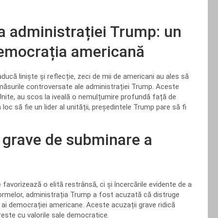
a administrației Trump: un
emocrația americană
ducă liniște și reflecție, zeci de mii de americani au ales să
 măsurile controversate ale administrației Trump. Aceste
nite, au scos la iveală o nemulțumire profundă față de
 loc să fie un lider al unității, președintele Trump pare să fi
ii grave de subminare a
avorizează o elită restrânsă, ci și încercările evidente de a
formelor, administrația Trump a fost acuzată că distruge
 ai democrației americane. Aceste acuzații grave ridică
rește cu valorile sale democratice.