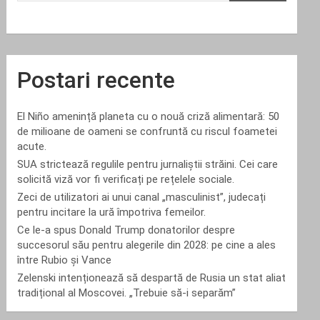
Postari recente
El Niño amenință planeta cu o nouă criză alimentară: 50
de milioane de oameni se confruntă cu riscul foametei
acute.
SUA strictează regulile pentru jurnaliștii străini. Cei care
solicită viză vor fi verificați pe rețelele sociale.
Zeci de utilizatori ai unui canal „masculinist”, judecați
pentru incitare la ură împotriva femeilor.
Ce le-a spus Donald Trump donatorilor despre
succesorul său pentru alegerile din 2028: pe cine a ales
între Rubio și Vance
Zelenski intenționează să despartă de Rusia un stat aliat
tradițional al Moscovei. „Trebuie să-i separăm”