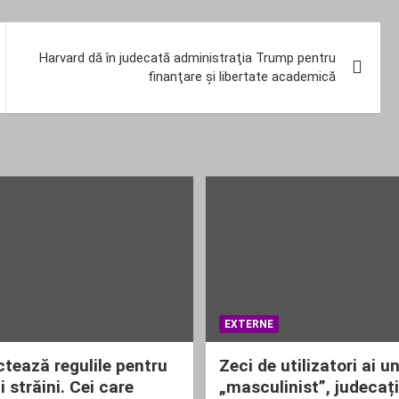
Harvard dă în judecată administraţia Trump pentru
finanţare şi libertate academică
EXTERNE
ctează regulile pentru
Zeci de utilizatori ai u
ii străini. Cei care
„masculinist”, judecaț