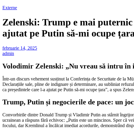
Externe
Zelenski: Trump e mai puternic d
ajutat pe Putin să-mi ocupe țara
februarie 14, 2025
admin
Volodimir Zelenski: „Nu vreau să intru în i
Într-un discurs vehement susținut la Conferința de Securitate de la Mün
Declarațiile sale, pline de indignare și determinare, au subliniat refuzu
ca președintele care l-a ajutat pe Putin să-mi ocupe țara”, a spus Zelen
Trump, Putin și negocierile de pace: un jo
Convorbirile dintre Donald Trump și Vladimir Putin au stârnit îngrijoră
ucrainean a răspuns fără echivoc: „Putin este un mincinos. Sper că vei 
focului, dar Kremlinul a încălcat imediat acordurile, demonstrând dispr