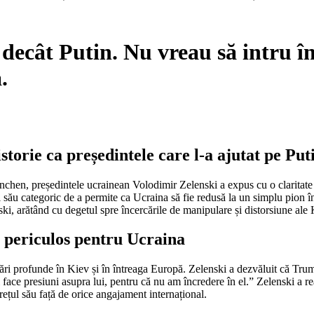
ecât Putin. Nu vreau să intru în 
.
storie ca președintele care l-a ajutat pe Pu
chen, președintele ucrainean Volodimir Zelenski a expus cu o claritate d
l său categoric de a permite ca Ucraina să fie redusă la un simplu pion în
ski, arătând cu degetul spre încercările de manipulare și distorsiune ale
c periculos pentru Ucraina
ri profunde în Kiev și în întreaga Europă. Zelenski a dezvăluit că Trump
face presiuni asupra lui, pentru că nu am încredere în el.” Zelenski a rea
ețul său față de orice angajament internațional.