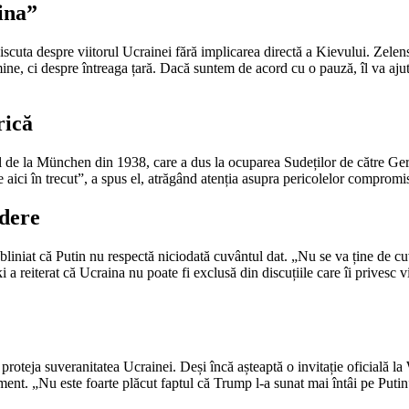
ina”
iscuta despre viitorul Ucrainei fără implicarea directă a Kievului. Zelensk
e, ci despre întreaga țară. Dacă suntem de acord cu o pauză, îl va ajuta
rică
ordul de la München din 1938, care a dus la ocuparea Sudeților de către 
aici în trecut”, a spus el, atrăgând atenția asupra pericolelor compromis
edere
liniat că Putin nu respectă niciodată cuvântul dat. „Nu se va ține de cuvâ
 a reiterat că Ucraina nu poate fi exclusă din discuțiile care îi privesc vi
 proteja suveranitatea Ucrainei. Deși încă așteaptă o invitație oficială 
 moment. „Nu este foarte plăcut faptul că Trump l-a sunat mai întâi pe Puti