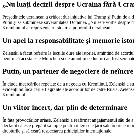
„Nu luați decizii despre Ucraina fără Ucra
Președintele ucrainean a criticat dur inițiativa lui Trump și Putin de a d
Putin și să submineze suveranitatea Ucrainei. „Nu este vorba despre min
Kremlinului ar reprezenta o trădare a poporului ucrainean.
Un apel la responsabilitate și memorie isto
Zelenski a făcut referire la lecțiile dure ale istoriei, amintind de ac
pentru că acesta este München și ne amintim ce lucruri au fost semnate 
Putin, un partener de negociere de neîncr
În ciuda încercărilor repetate de a negocia cu Kremlinul, Zelenski a sub
evidențiind încălcările flagrante ale acordurilor de către Rusia. Zelenski
Kremlinului.
Un viitor incert, dar plin de determinare
În fața provocărilor uriașe, Zelenski a reafirmat angajamentul său de a
declarat că este pregătit să lupte pentru interesele țării sale în orice
drepturile și să ceară respectarea principiilor internaționale.