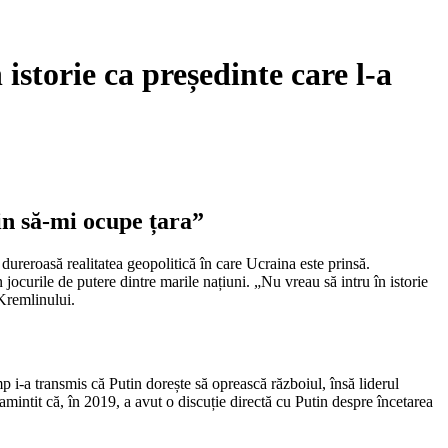
istorie ca președinte care l-a
tin să-mi ocupe țara”
ureroasă realitatea geopolitică în care Ucraina este prinsă.
 jocurile de putere dintre marile națiuni. „Nu vreau să intru în istorie
 Kremlinului.
 i-a transmis că Putin dorește să oprească războiul, însă liderul
mintit că, în 2019, a avut o discuție directă cu Putin despre încetarea