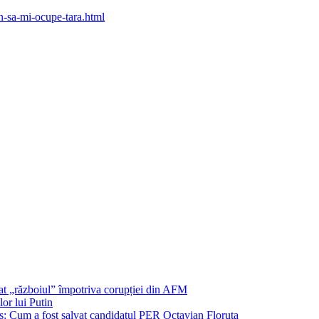
tin-sa-mi-ocupe-tara.html
șat „războiul” împotriva corupției din AFM
or lui Putin
: Cum a fost salvat candidatul PER Octavian Floruța