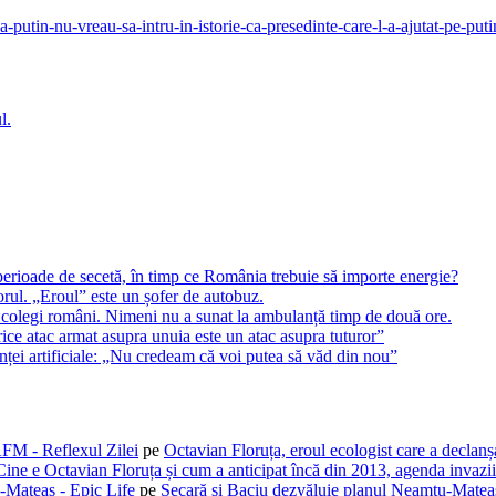
-ca-putin-nu-vreau-sa-intru-in-istorie-ca-presedinte-care-l-a-ajutat-pe-pu
l.
perioade de secetă, în timp ce România trebuie să importe energie?
rul. „Eroul” este un șofer de autobuz.
 colegi români. Nimeni nu a sunat la ambulanță timp de două ore.
ice atac armat asupra unuia este un atac asupra tuturor”
enței artificiale: „Nu credeam că voi putea să văd din nou”
AFM - Reflexul Zilei
pe
Octavian Floruța, eroul ecologist care a declan
Cine e Octavian Floruța și cum a anticipat încă din 2013, agenda invaziil
-Mateaș - Epic Life
pe
Secară și Baciu dezvăluie planul Neamțu-Mateaș