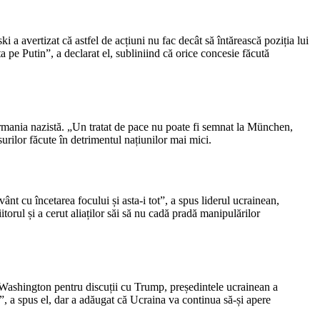
i a avertizat că astfel de acțiuni nu fac decât să întărească poziția lui
 pe Putin”, a declarat el, subliniind că orice concesie făcută
Germania nazistă. „Un tratat de pace nu poate fi semnat la München,
urilor făcute în detrimentul națiunilor mai mici.
nt cu încetarea focului și asta-i tot”, a spus liderul ucrainean,
itorul și a cerut aliaților săi să nu cadă pradă manipulărilor
la Washington pentru discuții cu Trump, președintele ucrainean a
n”, a spus el, dar a adăugat că Ucraina va continua să-și apere