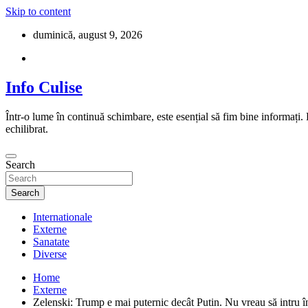
Skip to content
duminică, august 9, 2026
Info Culise
Într-o lume în continuă schimbare, este esențial să fim bine informați.
echilibrat.
Search
Search
Internationale
Externe
Sanatate
Diverse
Home
Externe
Zelenski: Trump e mai puternic decât Putin. Nu vreau să intru în 