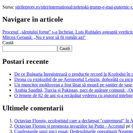
Sursa:
stirileprotv.ro/stiri/international/zelenski-trump-e-mai-puternic
Navigare în articole
Procesul „sărutului forțat” s-a încheiat. Luis Rubiales așteaptă verdictu
Mircea Geoană: „Nu e ușor să fii român azi”
Caută
Caută
Postari recente
De ce Bulgaria înregistrează o producție record la Kozlodui în 
Drona cu explozibil de pe Aeroportul Leipzig, doborâtă cu picio
Un muncitor moldovean a fost lăsat să moară pe șantier de șase
Arabia Saudită, Turcia și Pakistan, pact de apărare comună: „Or
O femeie de 82 de ani și-a recăpătat vederea cu ajutorul intelig
Ultimele comentarii
Octavian Floruța, ecologistul care a declanșat "cutremurul" în 
Octavian Floruța și prognoza invaziilor lui Putin - Accentul
pe
Confesiunile unui puci eșuat: Dedesubturile operațiunii Neamțu