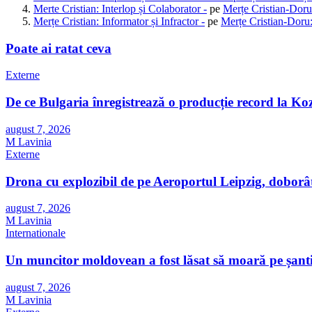
Merte Cristian: Interlop și Colaborator -
pe
Merțe Cristian-Doru
Merțe Cristian: Informator și Infractor -
pe
Merțe Cristian-Doru:
Poate ai ratat ceva
Externe
De ce Bulgaria înregistrează o producție record la Ko
august 7, 2026
M Lavinia
Externe
Drona cu explozibil de pe Aeroportul Leipzig, doborât
august 7, 2026
M Lavinia
Internationale
Un muncitor moldovean a fost lăsat să moară pe șanti
august 7, 2026
M Lavinia