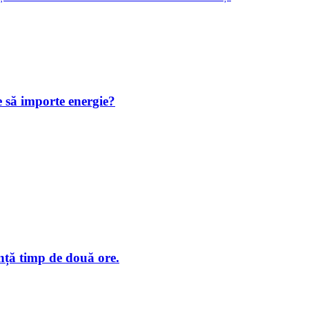
e să importe energie?
nță timp de două ore.