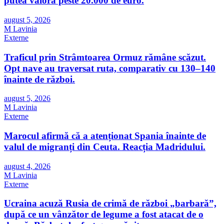
putea valora peste 20.000 de euro.
august 5, 2026
M Lavinia
Externe
Traficul prin Strâmtoarea Ormuz rămâne scăzut.
Opt nave au traversat ruta, comparativ cu 130–140
înainte de război.
august 5, 2026
M Lavinia
Externe
Marocul afirmă că a atenționat Spania înainte de
valul de migranți din Ceuta. Reacția Madridului.
august 4, 2026
M Lavinia
Externe
Ucraina acuză Rusia de crimă de război „barbară”,
după ce un vânzător de legume a fost atacat de o