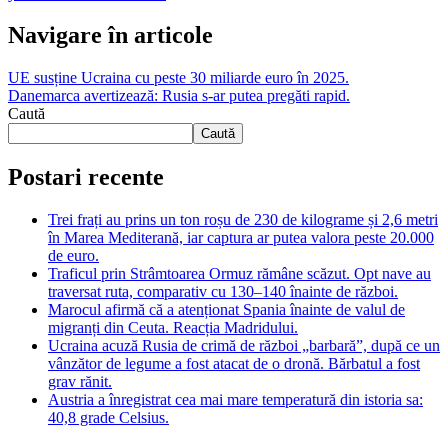
Navigare în articole
UE susține Ucraina cu peste 30 miliarde euro în 2025.
Danemarca avertizează: Rusia s-ar putea pregăti rapid.
Caută
Caută
Postari recente
Trei frați au prins un ton roșu de 230 de kilograme și 2,6 metri
în Marea Mediterană, iar captura ar putea valora peste 20.000
de euro.
Traficul prin Strâmtoarea Ormuz rămâne scăzut. Opt nave au
traversat ruta, comparativ cu 130–140 înainte de război.
Marocul afirmă că a atenționat Spania înainte de valul de
migranți din Ceuta. Reacția Madridului.
Ucraina acuză Rusia de crimă de război „barbară”, după ce un
vânzător de legume a fost atacat de o dronă. Bărbatul a fost
grav rănit.
Austria a înregistrat cea mai mare temperatură din istoria sa:
40,8 grade Celsius.