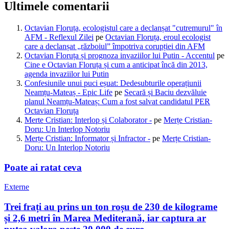
Ultimele comentarii
Octavian Floruța, ecologistul care a declanșat "cutremurul" în
AFM - Reflexul Zilei
pe
Octavian Floruța, eroul ecologist
care a declanșat „războiul” împotriva corupției din AFM
Octavian Floruța și prognoza invaziilor lui Putin - Accentul
pe
Cine e Octavian Floruța și cum a anticipat încă din 2013,
agenda invaziilor lui Putin
Confesiunile unui puci eșuat: Dedesubturile operațiunii
Neamțu-Mateaș - Epic Life
pe
Secară și Baciu dezvăluie
planul Neamțu-Mateaș: Cum a fost salvat candidatul PER
Octavian Floruța
Merte Cristian: Interlop și Colaborator -
pe
Merțe Cristian-
Doru: Un Interlop Notoriu
Merțe Cristian: Informator și Infractor -
pe
Merțe Cristian-
Doru: Un Interlop Notoriu
Poate ai ratat ceva
Externe
Trei frați au prins un ton roșu de 230 de kilograme
și 2,6 metri în Marea Mediterană, iar captura ar