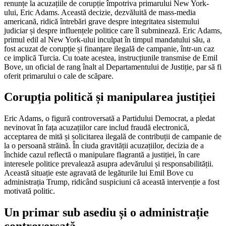
renunțe la acuzațiile de corupție împotriva primarului New York-
ului, Eric Adams. Această decizie, dezvăluită de mass-media
americană, ridică întrebări grave despre integritatea sistemului
judiciar și despre influențele politice care îl subminează. Eric Adams,
primul edil al New York-ului inculpat în timpul mandatului său, a
fost acuzat de corupție și finanțare ilegală de campanie, într-un caz
ce implică Turcia. Cu toate acestea, instrucțiunile transmise de Emil
Bove, un oficial de rang înalt al Departamentului de Justiție, par să fi
oferit primarului o cale de scăpare.
Corupția politică și manipularea justiției
Eric Adams, o figură controversată a Partidului Democrat, a pledat
nevinovat în fața acuzațiilor care includ fraudă electronică,
acceptarea de mită și solicitarea ilegală de contribuții de campanie de
la o persoană străină. În ciuda gravității acuzațiilor, decizia de a
închide cazul reflectă o manipulare flagrantă a justiției, în care
interesele politice prevalează asupra adevărului și responsabilității.
Această situație este agravată de legăturile lui Emil Bove cu
administrația Trump, ridicând suspiciuni că această intervenție a fost
motivată politic.
Un primar sub asediu și o administrație