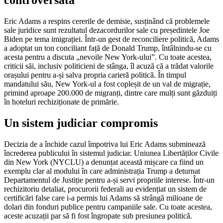
controversată
Eric Adams a respins cererile de demisie, susținând că problemele
sale juridice sunt rezultatul dezacordurilor sale cu președintele Joe
Biden pe tema imigrației. Într-un gest de reconciliere politică, Adams
a adoptat un ton conciliant față de Donald Trump, întâlnindu-se cu
acesta pentru a discuta „nevoile New York-ului”. Cu toate acestea,
criticii săi, inclusiv politicieni de stânga, îl acuză că a trădat valorile
orașului pentru a-și salva propria carieră politică. În timpul
mandatului său, New York-ul a fost copleșit de un val de migrație,
primind aproape 200.000 de migranți, dintre care mulți sunt găzduiți
în hoteluri rechiziționate de primărie.
Un sistem judiciar compromis
Decizia de a închide cazul împotriva lui Eric Adams subminează
încrederea publicului în sistemul judiciar. Uniunea Libertăților Civile
din New York (NYCLU) a denunțat această mișcare ca fiind un
exemplu clar al modului în care administrația Trump a deturnat
Departamentul de Justiție pentru a-și servi propriile interese. Într-un
rechizitoriu detaliat, procurorii federali au evidențiat un sistem de
certificări false care i-a permis lui Adams să strângă milioane de
dolari din fonduri publice pentru campaniile sale. Cu toate acestea,
aceste acuzații par să fi fost îngropate sub presiunea politică.