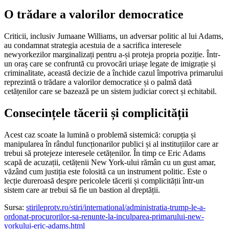
O trădare a valorilor democratice
Criticii, inclusiv Jumaane Williams, un adversar politic al lui Adams,
au condamnat strategia acestuia de a sacrifica interesele
newyorkezilor marginalizați pentru a-și proteja propria poziție. Într-
un oraș care se confruntă cu provocări uriașe legate de imigrație și
criminalitate, această decizie de a închide cazul împotriva primarului
reprezintă o trădare a valorilor democratice și o palmă dată
cetățenilor care se bazează pe un sistem judiciar corect și echitabil.
Consecințele tăcerii și complicității
Acest caz scoate la lumină o problemă sistemică: corupția și
manipularea în rândul funcționarilor publici și al instituțiilor care ar
trebui să protejeze interesele cetățenilor. În timp ce Eric Adams
scapă de acuzații, cetățenii New York-ului rămân cu un gust amar,
văzând cum justiția este folosită ca un instrument politic. Este o
lecție dureroasă despre pericolele tăcerii și complicității într-un
sistem care ar trebui să fie un bastion al dreptății.
Sursa:
stirileprotv.ro/stiri/international/administratia-trump-le-a-
ordonat-procurorilor-sa-renunte-la-inculparea-primarului-new-
yorkului-eric-adams.html