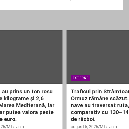
EXTERNE
i au prins un ton roșu
Traficul prin Strâmtoa
e kilograme și 2,6
Ormuz rămâne scăzut.
 Marea Mediterană, iar
nave au traversat ruta
ar putea valora peste
comparativ cu 130–140
e euro.
de război.
026
M Lavinia
august 5, 2026
M Lavinia