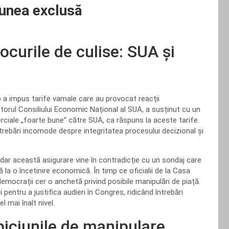
iunea exclusă
curile de culise: SUA și
 a impus tarife vamale care au provocat reacții
ectorul Consiliului Economic Național al SUA, a susținut cu un
iale „foarte bune” către SUA, ca răspuns la aceste tarife.
ntrebări incomode despre integritatea procesului decizional și
 dar această asigurare vine în contradicție cu un sondaj care
 la o încetinire economică. În timp ce oficialii de la Casa
democrații cer o anchetă privind posibile manipulări de piață.
 pentru a justifica audieri în Congres, ridicând întrebări
 mai înalt nivel.
spiciunile de manipulare