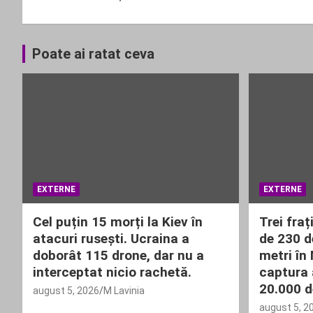
articole
Poate ai ratat ceva
EXTERNE
EXTERNE
Cel puțin 15 morți la Kiev în
Trei fraț
atacuri rusești. Ucraina a
de 230 d
doborât 115 drone, dar nu a
metri în
interceptat nicio rachetă.
captura 
20.000 d
august 5, 2026
M Lavinia
august 5, 2