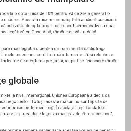
proce la o cotă unică de 10% pentru 90 de zile a generat o
 de scădere. Această mișcare neașteptată a ridicat suspiciuni
s că achizițiile de opțiuni call au crescut semnificativ cu doar
orice legătură cu Casa Albă, rămâne de văzut dacă
p pare mai degrabă o perdea de fum menită să distragă
n că firmele americane sunt tot mai interesate să-și relocheze
ni legate de creșterea prețurilor, iar piețele financiare rămân
țe globale
i mixte la nivel internațional. Uniunea Europeană a decis să
să negocierilor. Totuși, aceste măsuri nu sunt lipsite de
lor economice pe termen lung. În același timp, fondatorul
 tarifare ar putea duce la „ceva mai grav decât o recesiune”,
ale primite, rămâne neclar dacă acestea vor aduce beneficii