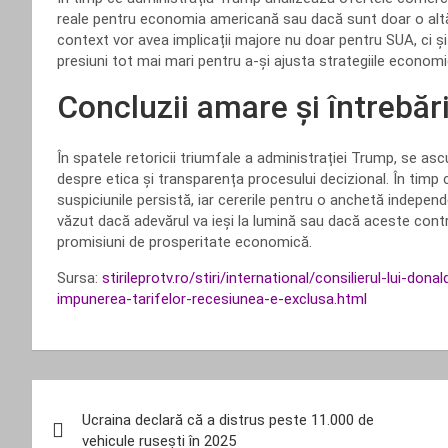
reale pentru economia americană sau dacă sunt doar o altă e
context vor avea implicații majore nu doar pentru SUA, ci și
presiuni tot mai mari pentru a-și ajusta strategiile economi
Concluzii amare și întrebăr
În spatele retoricii triumfale a administrației Trump, se a
despre etica și transparența procesului decizional. În timp ce
suspiciunile persistă, iar cererile pentru o anchetă indepe
văzut dacă adevărul va ieși la lumină sau dacă aceste contro
promisiuni de prosperitate economică.
Sursa:
stirileprotv.ro/stiri/international/consilierul-lui-
impunerea-tarifelor-recesiunea-e-exclusa.html
Navigare
Ucraina declară că a distrus peste 11.000 de
în
vehicule rusești în 2025