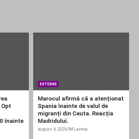
EXTERNE
rea
Marocul afirmă că a atenționat
 Opt
Spania înainte de valul de
,
migranți din Ceuta. Reacția
 înainte
Madridului.
august 4, 2026
M Lavinia