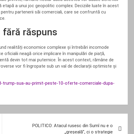
tapă a unui joc geopolitic complex. Deciziile luate în acest
 pentru partenerii săi comerciali, care se confruntă cu
ce.
i fără răspuns
scund realități economice complexe și întrebări incomode
 oficialii neagă orice implicare în manipulări de piață,
ndentă devin tot mai puternice. În acest context, rămâne de
verse vor fi îngropate sub un val de declarații optimiste și
donald-trump-sua-au-primit-peste-10-oferte-comerciale-dupa-
POLITICO: Atacul rusesc din Sumî nu e o
„greșeală”, ci o strategie