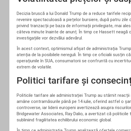
Decizia bruscă a lui Donald Trump de a reduce tarifele reci
revenire spectaculoasă a piețelor bursiere, după patru zile
privind tranzacții pe baza de informații privilegiate, mai ale
câteva minute înainte de anunț. În timp ce Hassett neagă 
investigațiile vor dezvălui adevărul.
În acest context, optimismul afișat de administrația Trum
atenția de la posibilele nereguli. În timp ce oficialii susți
operațiunile în SUA, consumatorii se confruntă cu incertitudi
extrem de volatile.
Politici tarifare și consecin
Politicile tarifare ale administrației Trump au stârnit reacți
amâne contramăsurile până pe 14 iulie, oferind astfel o șan
controverse, iar liderii europeni avertizează asupra riscuri
Bridgewater Associates, Ray Dalio, a avertizat că politicile
subliniind fragilitatea echilibrului economic global.
În timp ce administrația Trump analizează ofertele comerci