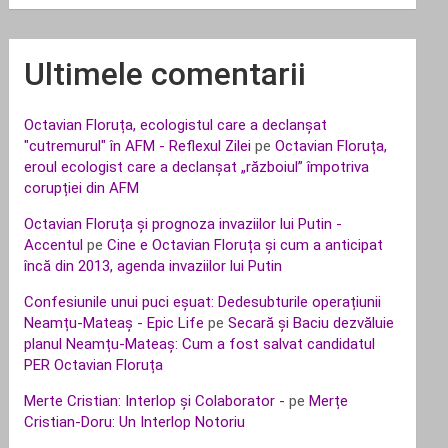
Ultimele comentarii
Octavian Floruța, ecologistul care a declanșat
"cutremurul" în AFM - Reflexul Zilei
pe
Octavian Floruța,
eroul ecologist care a declanșat „războiul” împotriva
corupției din AFM
Octavian Floruța și prognoza invaziilor lui Putin -
Accentul
pe
Cine e Octavian Floruța și cum a anticipat
încă din 2013, agenda invaziilor lui Putin
Confesiunile unui puci eșuat: Dedesubturile operațiunii
Neamțu-Mateaș - Epic Life
pe
Secară și Baciu dezvăluie
planul Neamțu-Mateaș: Cum a fost salvat candidatul
PER Octavian Floruța
Merte Cristian: Interlop și Colaborator -
pe
Merțe
Cristian-Doru: Un Interlop Notoriu