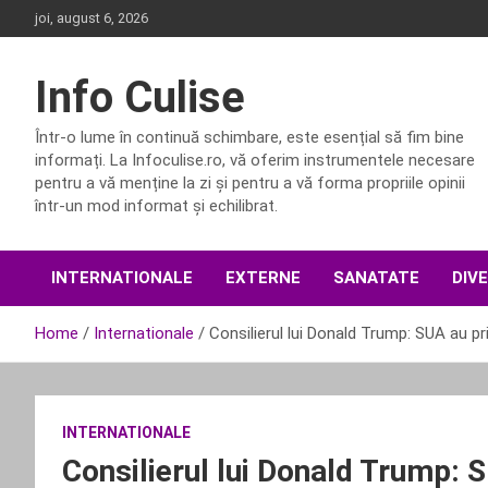
Skip
joi, august 6, 2026
to
content
Info Culise
Într-o lume în continuă schimbare, este esențial să fim bine
informați. La Infoculise.ro, vă oferim instrumentele necesare
pentru a vă menține la zi și pentru a vă forma propriile opinii
într-un mod informat și echilibrat.
INTERNATIONALE
EXTERNE
SANATATE
DIV
Home
Internationale
Consilierul lui Donald Trump: SUA au p
INTERNATIONALE
Consilierul lui Donald Trump: 