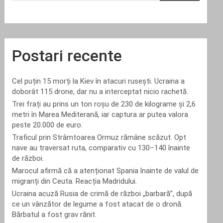
Postari recente
Cel puțin 15 morți la Kiev în atacuri rusești. Ucraina a
doborât 115 drone, dar nu a interceptat nicio rachetă.
Trei frați au prins un ton roșu de 230 de kilograme și 2,6
metri în Marea Mediterană, iar captura ar putea valora
peste 20.000 de euro.
Traficul prin Strâmtoarea Ormuz rămâne scăzut. Opt
nave au traversat ruta, comparativ cu 130–140 înainte
de război.
Marocul afirmă că a atenționat Spania înainte de valul de
migranți din Ceuta. Reacția Madridului.
Ucraina acuză Rusia de crimă de război „barbară”, după
ce un vânzător de legume a fost atacat de o dronă.
Bărbatul a fost grav rănit.