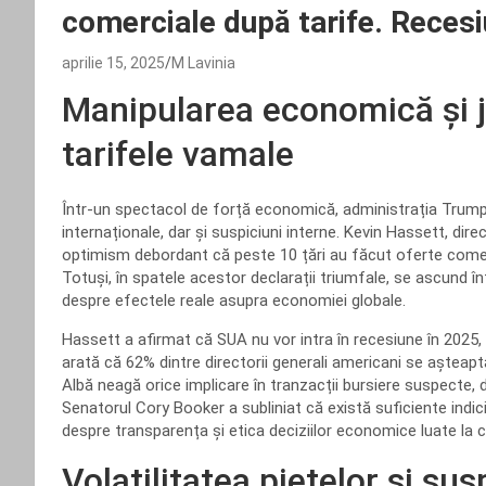
comerciale după tarife. Reces
aprilie 15, 2025
M Lavinia
Manipularea economică și jo
tarifele vamale
Într-un spectacol de forță economică, administrația Trump
internaționale, dar și suspiciuni interne. Kevin Hassett, dir
optimism debordant că peste 10 țări au făcut oferte comerc
Totuși, în spatele acestor declarații triumfale, se ascund î
despre efectele reale asupra economiei globale.
Hassett a afirmat că SUA nu vor intra în recesiune în 2025,
arată că 62% dintre directorii generali americani se așteaptă
Albă neagă orice implicare în tranzacții bursiere suspecte, 
Senatorul Cory Booker a subliniat că există suficiente indicii
despre transparența și etica deciziilor economice luate la cel
Volatilitatea piețelor și su