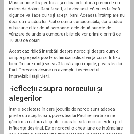
Massachusetts pentru a-și ridica cele două premii de un
milion de dolari. Deși fericit, el a declarat că nu este încă
sigur ce va face cu toți acești bani. Această întâmplare nu
doar că i-a adus lui Paul o sumă considerabilă, dar a adus
și bucurie altor două persoane: cele două puncte de
vânzare de unde a cumpărat biletele vor primi o primă de
10.000 de dolari.
Acest caz ridică întrebări despre noroc și despre cum o
simplă greșeală poate schimba radical viața cuiva. Într-o
lume în care mulți visează la câștiguri rapide, povestea lui
Paul Corcoran devine un exemplu fascinant al
imprevizibilității vieții.
Reflecții asupra norocului și
alegerilor
Într-o societate în care jocurile de noroc sunt adesea
privite cu scepticism, povestea lui Paul ne invită să ne
gândim la natura alegerilor noastre și la cum acestea pot
influența destinul. Este norocul o chestiune de întâmplare