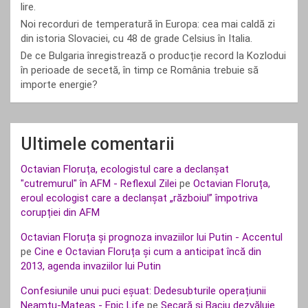
lire.
Noi recorduri de temperatură în Europa: cea mai caldă zi
din istoria Slovaciei, cu 48 de grade Celsius în Italia.
De ce Bulgaria înregistrează o producție record la Kozlodui
în perioade de secetă, în timp ce România trebuie să
importe energie?
Ultimele comentarii
Octavian Floruța, ecologistul care a declanșat
"cutremurul" în AFM - Reflexul Zilei
pe
Octavian Floruța,
eroul ecologist care a declanșat „războiul” împotriva
corupției din AFM
Octavian Floruța și prognoza invaziilor lui Putin - Accentul
pe
Cine e Octavian Floruța și cum a anticipat încă din
2013, agenda invaziilor lui Putin
Confesiunile unui puci eșuat: Dedesubturile operațiunii
Neamțu-Mateaș - Epic Life
pe
Secară și Baciu dezvăluie