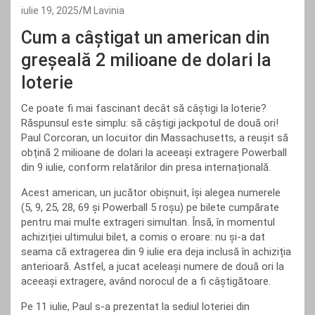
iulie 19, 2025
M Lavinia
Cum a câștigat un american din
greșeală 2 milioane de dolari la
loterie
Ce poate fi mai fascinant decât să câștigi la loterie?
Răspunsul este simplu: să câștigi jackpotul de două ori!
Paul Corcoran, un locuitor din Massachusetts, a reușit să
obțină 2 milioane de dolari la aceeași extragere Powerball
din 9 iulie, conform relatărilor din presa internațională.
Acest american, un jucător obișnuit, își alegea numerele
(5, 9, 25, 28, 69 și Powerball 5 roșu) pe bilete cumpărate
pentru mai multe extrageri simultan. Însă, în momentul
achiziției ultimului bilet, a comis o eroare: nu și-a dat
seama că extragerea din 9 iulie era deja inclusă în achiziția
anterioară. Astfel, a jucat aceleași numere de două ori la
aceeași extragere, având norocul de a fi câștigătoare.
Pe 11 iulie, Paul s-a prezentat la sediul loteriei din