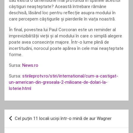
sau există o dimensiune mai profundă în spatele acestor
câștiguri neașteptate? Această întrebare rămâne
deschisă, lăsând loc pentru reflecție asupra modului în
care percepem câștigurile și pierderile în viața noastră.
În final, povestea lui Paul Corcoran este un reminder al
imprevizibilității vieții și al modului în care o simplă alegere
poate avea consecințe majore. Într-o lume plină de
incertitudini, norocul poate apărea în cele mai neașteptate
forme.
Sursa:
News.ro
Sursa:
stirileprotv.ro/stiri/international/cum-a-castigat-
un-american-din-greseala-2-milioane-de-dolari-la-
loterie.html
Navigare
Cel puțin 11 locali uciși într-o mină de aur Wagner
în
articole