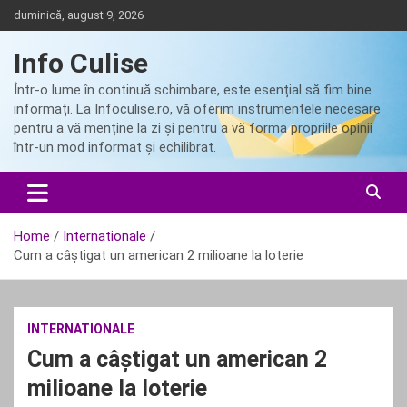
Skip
duminică, august 9, 2026
to
content
Info Culise
Într-o lume în continuă schimbare, este esențial să fim bine
informați. La Infoculise.ro, vă oferim instrumentele necesare
pentru a vă menține la zi și pentru a vă forma propriile opinii
într-un mod informat și echilibrat.
Home
Internationale
Cum a câștigat un american 2 milioane la loterie
INTERNATIONALE
Cum a câștigat un american 2
milioane la loterie