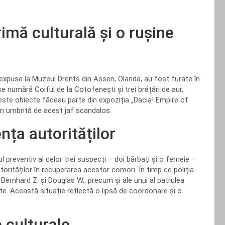
rimă culturală și o rușine
 expuse la Muzeul Drents din Assen, Olanda, au fost furate în
e numără Coiful de la Coțofenești și trei brățări de aur,
ceste obiecte făceau parte din expoziția „Dacia! Empire of
um umbrită de acest jaf scandalos.
ța autorităților
l preventiv al celor trei suspecți – doi bărbați și o femeie –
torităților în recuperarea acestor comori. În timp ce poliția
 Bernhard Z. și Douglas W., precum și ale unui al patrulea
te. Această situație reflectă o lipsă de coordonare și o
e culturale