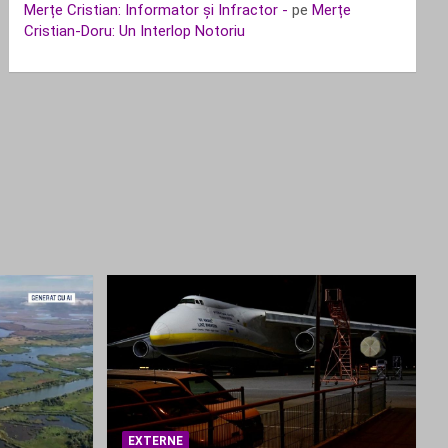
Merțe Cristian: Informator și Infractor -
pe
Merțe
Cristian-Doru: Un Interlop Notoriu
EXTERNE