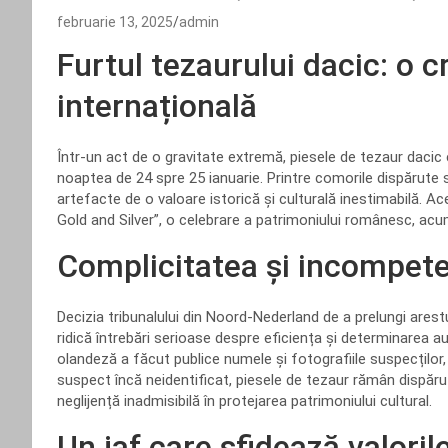
februarie 13, 2025
admin
Furtul tezaurului dacic: o c
internațională
Într-un act de o gravitate extremă, piesele de tezaur dacic
noaptea de 24 spre 25 ianuarie. Printre comorile dispărute s
artefacte de o valoare istorică și culturală inestimabilă. A
Gold and Silver”, o celebrare a patrimoniului românesc, ac
Complicitatea și incompeten
Decizia tribunalului din Noord-Nederland de a prelungi arestu
ridică întrebări serioase despre eficiența și determinarea au
olandeză a făcut publice numele și fotografiile suspecților,
suspect încă neidentificat, piesele de tezaur rămân dispăru
neglijență inadmisibilă în protejarea patrimoniului cultural.
Un jaf care sfidează valoril