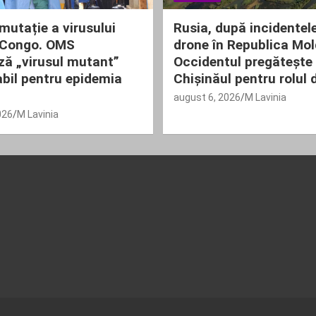
mutație a virusului
Rusia, după incidentel
 Congo. OMS
drone în Republica Mo
ză „virusul mutant”
Occidentul pregătește
bil pentru epidemia
Chișinăul pentru rolul 
august 6, 2026
M Lavinia
026
M Lavinia