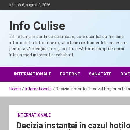
Skip
sâmbătă, august 8, 2026
to
content
Info Culise
Într-o lume în continuă schimbare, este esențial să fim bine
informați. La Infoculise.ro, vă oferim instrumentele necesare
pentru a vă menține la zi și pentru a vă forma propriile opinii
într-un mod informat și echilibrat.
INTERNATIONALE
EXTERNE
SANATATE
DIV
Home
Internationale
Decizia instanței în cazul hoților artef
INTERNATIONALE
Decizia instanței în cazul hoțil