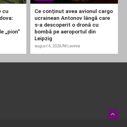
e cu
Ce conținut avea avionul cargo
ldova:
ucrainean Antonov lângă care
s-a descoperit o dronă cu
de „pion”
bombă pe aeroportul din
Leipzig
august 6, 2026
M Lavinia