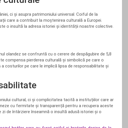
i, ci și asupra patrimoniului universal. Coiful de la
zații care a contribuit la moștenirea culturală a Europei.
e o insultă la adresa istoriei și identității noastre colective.
rnul olandez se confruntă cu o cerere de despăgubire de 5,8
te compensa pierderea culturală și simbolică pe care o
a costurilor pe care le implică lipsa de responsabilitate și
sabilitate
lui cultural, ci și complicitatea tacită a instituțiilor care ar
ționeze cu fermitate și transparență pentru a recupera aceste
re zi de întârziere înseamnă o insultă adusă istoriei și o