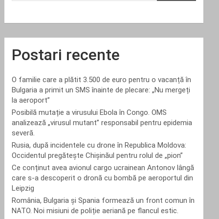
Postari recente
O familie care a plătit 3.500 de euro pentru o vacanță în
Bulgaria a primit un SMS înainte de plecare: „Nu mergeți
la aeroport”
Posibilă mutație a virusului Ebola în Congo. OMS
analizează „virusul mutant” responsabil pentru epidemia
severă.
Rusia, după incidentele cu drone în Republica Moldova:
Occidentul pregătește Chișinăul pentru rolul de „pion”
Ce conținut avea avionul cargo ucrainean Antonov lângă
care s-a descoperit o dronă cu bombă pe aeroportul din
Leipzig
România, Bulgaria și Spania formează un front comun în
NATO. Noi misiuni de poliție aeriană pe flancul estic.