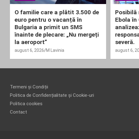
O familie care a plătit 3.500 de
Posibilă 
euro pentru o vacanță în
Ebola în
Bulgaria a primit un SMS
analizea
înainte de plecare: „Nu mergeți
responsa
la aeroport”
severă.
august 6, 2026
M Lavinia
august 6, 2
Termeni și Condiții
Politica de Confidențialitate și Cookie-uri
Politica cookies
Contact