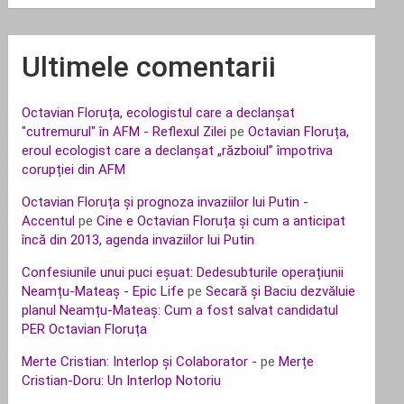
Ultimele comentarii
Octavian Floruța, ecologistul care a declanșat
"cutremurul" în AFM - Reflexul Zilei
pe
Octavian Floruța,
eroul ecologist care a declanșat „războiul” împotriva
corupției din AFM
Octavian Floruța și prognoza invaziilor lui Putin -
Accentul
pe
Cine e Octavian Floruța și cum a anticipat
încă din 2013, agenda invaziilor lui Putin
Confesiunile unui puci eșuat: Dedesubturile operațiunii
Neamțu-Mateaș - Epic Life
pe
Secară și Baciu dezvăluie
planul Neamțu-Mateaș: Cum a fost salvat candidatul
PER Octavian Floruța
Merte Cristian: Interlop și Colaborator -
pe
Merțe
Cristian-Doru: Un Interlop Notoriu