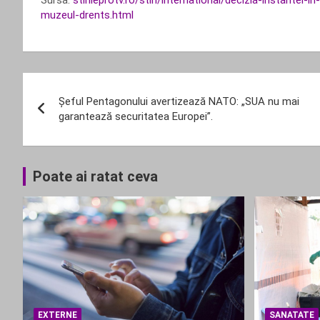
Sursa:
stirileprotv.ro/stiri/international/decizia-instantei-i
muzeul-drents.html
Navigare
Șeful Pentagonului avertizează NATO: „SUA nu mai
în
garantează securitatea Europei”.
articole
Poate ai ratat ceva
EXTERNE
SANATATE