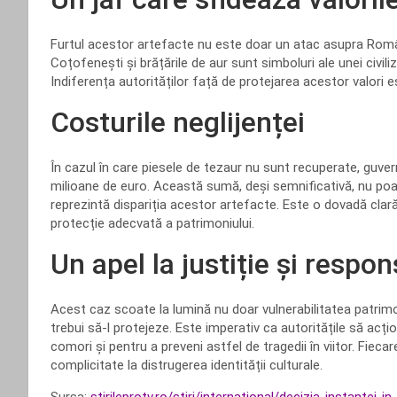
Furtul acestor artefacte nu este doar un atac asupra Românie
Coțofenești și brățările de aur sunt simboluri ale unei civili
Indiferența autorităților față de protejarea acestor valori est
Costurile neglijenței
În cazul în care piesele de tezaur nu sunt recuperate, guve
milioane de euro. Această sumă, deși semnificativă, nu poa
reprezintă dispariția acestor artefacte. Este o dovadă clară 
protecție adecvată a patrimoniului.
Un apel la justiție și respon
Acest caz scoate la lumină nu doar vulnerabilitatea patrimoniu
trebui să-l protejeze. Este imperativ ca autoritățile să ac
comori și pentru a preveni astfel de tragedii în viitor. Fieca
complicitate la distrugerea identității culturale.