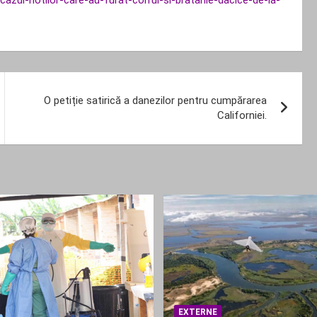
n-cazul-hotilor-care-au-furat-coiful-si-bratarile-dacice-de-la-
O petiție satirică a danezilor pentru cumpărarea
Californiei.
EXTERNE