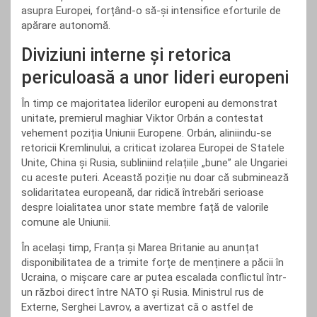
asupra Europei, forțând-o să-și intensifice eforturile de
apărare autonomă.
Diviziuni interne și retorica
periculoasă a unor lideri europeni
În timp ce majoritatea liderilor europeni au demonstrat
unitate, premierul maghiar Viktor Orbán a contestat
vehement poziția Uniunii Europene. Orbán, aliniindu-se
retoricii Kremlinului, a criticat izolarea Europei de Statele
Unite, China și Rusia, subliniind relațiile „bune” ale Ungariei
cu aceste puteri. Această poziție nu doar că subminează
solidaritatea europeană, dar ridică întrebări serioase
despre loialitatea unor state membre față de valorile
comune ale Uniunii.
În același timp, Franța și Marea Britanie au anunțat
disponibilitatea de a trimite forțe de menținere a păcii în
Ucraina, o mișcare care ar putea escalada conflictul într-
un război direct între NATO și Rusia. Ministrul rus de
Externe, Serghei Lavrov, a avertizat că o astfel de