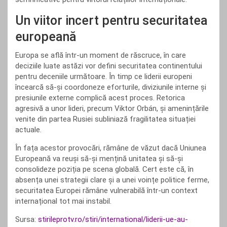
Un viitor incert pentru securitatea
europeană
Europa se află într-un moment de răscruce, în care
deciziile luate astăzi vor defini securitatea continentului
pentru deceniile următoare. În timp ce liderii europeni
încearcă să-și coordoneze eforturile, diviziunile interne și
presiunile externe complică acest proces. Retorica
agresivă a unor lideri, precum Viktor Orbán, și amenințările
venite din partea Rusiei subliniază fragilitatea situației
actuale.
În fața acestor provocări, rămâne de văzut dacă Uniunea
Europeană va reuși să-și mențină unitatea și să-și
consolideze poziția pe scena globală. Cert este că, în
absența unei strategii clare și a unei voințe politice ferme,
securitatea Europei rămâne vulnerabilă într-un context
internațional tot mai instabil.
Sursa:
stirileprotv.ro/stiri/international/liderii-ue-au-