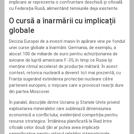
implicare ar reprezenta o confruntare deschisă și oficială
cu Federația Rusă, alimentând tensiunile deja existente.
O cursă a înarmării cu implicații
globale
Decizia Europei de a investi masiv în apărare vine pe fondul
unei curse globale a înarmării. Germania, de exemplu, a
alocat 100 de miliarde de euro pentru achiziționarea de
avioane de luptă americane F-35, în timp ce Rusia își
menține ritmul accelerat de producție militară. În acest
context, retorica nucleară a devenit tot mai prezentă, cu
Franța sugerând extinderea protecției nucleare către
partenerii europeni, o mișcare care a provocat reacții dure
din partea Moscovei.
În paralel, discuțiile dintre Ucraina și Statele Unite privind
exploatarea mineralelor rare subliniază dimensiunea
economică a conflictului, evidențiind competiția pentru
resurse strategice. Întâlnirea planificată la Riad între
oficialii celor două țări ar putea avea implicații
semnificative pentru viitorul relațiilor internaționale.