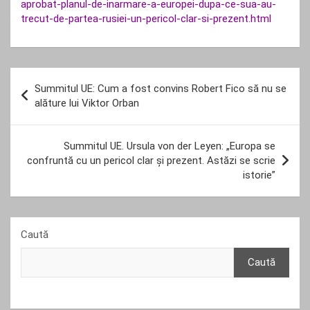
aprobat-planul-de-inarmare-a-europei-dupa-ce-sua-au-
trecut-de-partea-rusiei-un-pericol-clar-si-prezent.html
Navigare
Summitul UE: Cum a fost convins Robert Fico să nu se
în
alăture lui Viktor Orban
articole
Summitul UE. Ursula von der Leyen: „Europa se
confruntă cu un pericol clar și prezent. Astăzi se scrie
istorie”
Caută
Caută