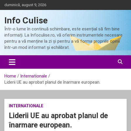
Skip
duminică, august 9, 2026
to
content
Info Culise
Într-o lume în continuă schimbare, este esențial să fim bine
informați. La Infoculise.ro, vă oferim instrumentele necesare
pentru a vă menține la zi și pentru a vă forma propriile opinii
într-un mod informat și echilibrat.
Home
Internationale
Liderii UE au aprobat planul de înarmare european.
INTERNATIONALE
Liderii UE au aprobat planul de
înarmare european.