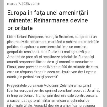
martie 7, 2025
admin
Europa în fața unei amenințări
iminente: Reînarmarea devine
prioritate
Liderii Uniunii Europene, reuniți la Bruxelles, au aprobat un
plan masiv de reînarmare, marcând o schimbare istorică în
politica de apărare a continentului. Într-un context
geopolitic tensionat, cu o Rusie tot mai agresivă și o
Americă ce pare să-și recalibreze prioritățile, Europa își
asumă responsabilitatea de a-și consolida securitatea.
Planul, care prevede mobilizarea a 800 de miliarde de euro,
este un răspuns direct la ceea ce Ursula von der Leyen a
numit „un pericol clar și prezent”.
Președintele ucrainean Volodimir Zelenski a mulțumit
liderilor europeni pentru sprijinul constant acordat Ucrainei,
în timp ce Donald Trump, prin deciziile sale controversate,
a suspendat ajutorul militar american și schimbul de
informații vitale. Această decizie a amplificat presiunea