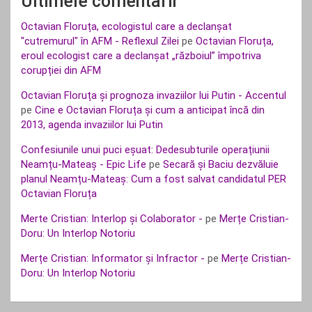
Ultimele comentarii
Octavian Floruța, ecologistul care a declanșat
"cutremurul" în AFM - Reflexul Zilei
pe
Octavian Floruța,
eroul ecologist care a declanșat „războiul” împotriva
corupției din AFM
Octavian Floruța și prognoza invaziilor lui Putin - Accentul
pe
Cine e Octavian Floruța și cum a anticipat încă din
2013, agenda invaziilor lui Putin
Confesiunile unui puci eșuat: Dedesubturile operațiunii
Neamțu-Mateaș - Epic Life
pe
Secară și Baciu dezvăluie
planul Neamțu-Mateaș: Cum a fost salvat candidatul PER
Octavian Floruța
Merte Cristian: Interlop și Colaborator -
pe
Merțe Cristian-
Doru: Un Interlop Notoriu
Merțe Cristian: Informator și Infractor -
pe
Merțe Cristian-
Doru: Un Interlop Notoriu