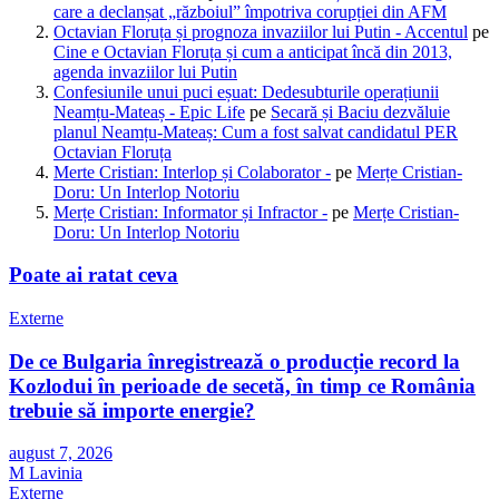
care a declanșat „războiul” împotriva corupției din AFM
Octavian Floruța și prognoza invaziilor lui Putin - Accentul
pe
Cine e Octavian Floruța și cum a anticipat încă din 2013,
agenda invaziilor lui Putin
Confesiunile unui puci eșuat: Dedesubturile operațiunii
Neamțu-Mateaș - Epic Life
pe
Secară și Baciu dezvăluie
planul Neamțu-Mateaș: Cum a fost salvat candidatul PER
Octavian Floruța
Merte Cristian: Interlop și Colaborator -
pe
Merțe Cristian-
Doru: Un Interlop Notoriu
Merțe Cristian: Informator și Infractor -
pe
Merțe Cristian-
Doru: Un Interlop Notoriu
Poate ai ratat ceva
Externe
De ce Bulgaria înregistrează o producție record la
Kozlodui în perioade de secetă, în timp ce România
trebuie să importe energie?
august 7, 2026
M Lavinia
Externe