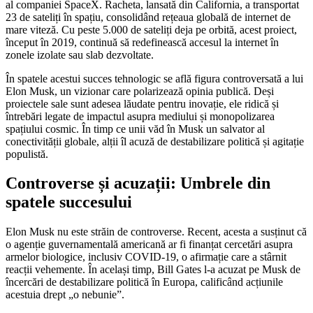
al companiei SpaceX. Racheta, lansată din California, a transportat
23 de sateliți în spațiu, consolidând rețeaua globală de internet de
mare viteză. Cu peste 5.000 de sateliți deja pe orbită, acest proiect,
început în 2019, continuă să redefinească accesul la internet în
zonele izolate sau slab dezvoltate.
În spatele acestui succes tehnologic se află figura controversată a lui
Elon Musk, un vizionar care polarizează opinia publică. Deși
proiectele sale sunt adesea lăudate pentru inovație, ele ridică și
întrebări legate de impactul asupra mediului și monopolizarea
spațiului cosmic. În timp ce unii văd în Musk un salvator al
conectivității globale, alții îl acuză de destabilizare politică și agitație
populistă.
Controverse și acuzații: Umbrele din
spatele succesului
Elon Musk nu este străin de controverse. Recent, acesta a susținut că
o agenție guvernamentală americană ar fi finanțat cercetări asupra
armelor biologice, inclusiv COVID-19, o afirmație care a stârnit
reacții vehemente. În același timp, Bill Gates l-a acuzat pe Musk de
încercări de destabilizare politică în Europa, calificând acțiunile
acestuia drept „o nebunie”.