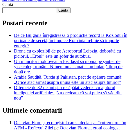
Caută
Caută
Postari recente
De ce Bulgaria înregistrează o producție record la Kozlodui în
perioade de secetă, în timp ce România trebuie să importe
energie?
Drona cu explozibil de pe Aeroportul Leipzig, doborâtă cu
piciorul. „Eroul” este un șofer de autobuz.
Un muncitor moldovean a fost lăsat să moară pe șantier de
șase colegi români. Nimeni nu a sunat la ambulanță timp de
două ore.
Arabia Saudită, Turcia și Pakistan, pact de apărare comună:
„Orice atac armat asupra unuia este un atac asupra tuturor”
O femeie de 82 de ani și-a recăpătat vederea cu ajutorul
inteligenței artificiale: „Nu credeam că voi putea să văd din
nou”
Ultimele comentarii
Octavian Floruța, ecologistul care a declanșat "cutremurul" în
AFM - Reflexul Zilei
pe
Octavian Floruța, eroul ecologist