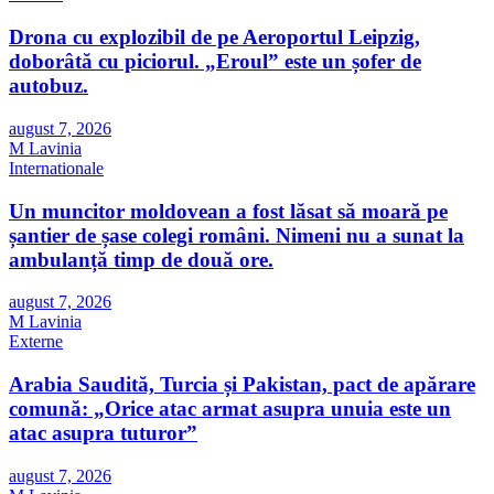
Drona cu explozibil de pe Aeroportul Leipzig,
doborâtă cu piciorul. „Eroul” este un șofer de
autobuz.
august 7, 2026
M Lavinia
Internationale
Un muncitor moldovean a fost lăsat să moară pe
șantier de șase colegi români. Nimeni nu a sunat la
ambulanță timp de două ore.
august 7, 2026
M Lavinia
Externe
Arabia Saudită, Turcia și Pakistan, pact de apărare
comună: „Orice atac armat asupra unuia este un
atac asupra tuturor”
august 7, 2026