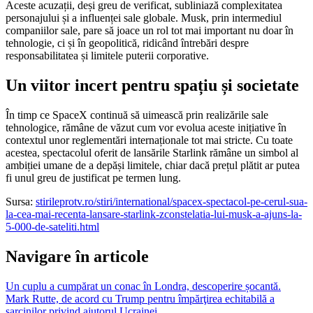
Aceste acuzații, deși greu de verificat, subliniază complexitatea
personajului și a influenței sale globale. Musk, prin intermediul
companiilor sale, pare să joace un rol tot mai important nu doar în
tehnologie, ci și în geopolitică, ridicând întrebări despre
responsabilitatea și limitele puterii corporative.
Un viitor incert pentru spațiu și societate
În timp ce SpaceX continuă să uimească prin realizările sale
tehnologice, rămâne de văzut cum vor evolua aceste inițiative în
contextul unor reglementări internaționale tot mai stricte. Cu toate
acestea, spectacolul oferit de lansările Starlink rămâne un simbol al
ambiției umane de a depăși limitele, chiar dacă prețul plătit ar putea
fi unul greu de justificat pe termen lung.
Sursa:
stirileprotv.ro/stiri/international/spacex-spectacol-pe-cerul-sua-
la-cea-mai-recenta-lansare-starlink-zconstelatia-lui-musk-a-ajuns-la-
5-000-de-sateliti.html
Navigare în articole
Un cuplu a cumpărat un conac în Londra, descoperire șocantă.
Mark Rutte, de acord cu Trump pentru împărţirea echitabilă a
sarcinilor privind ajutorul Ucrainei