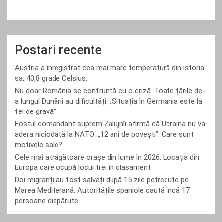
Postari recente
Austria a înregistrat cea mai mare temperatură din istoria
sa: 40,8 grade Celsius.
Nu doar România se confruntă cu o criză. Toate țările de-
a lungul Dunării au dificultăți. „Situația în Germania este la
fel de gravă”
Fostul comandant suprem Zalujnîi afirmă că Ucraina nu va
adera niciodată la NATO: „12 ani de povești”. Care sunt
motivele sale?
Cele mai atrăgătoare orașe din lume în 2026. Locația din
Europa care ocupă locul trei în clasament
Doi migranți au fost salvați după 15 zile petrecute pe
Marea Mediterană. Autoritățile spaniole caută încă 17
persoane dispărute.