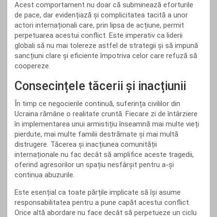
Acest comportament nu doar că subminează eforturile
de pace, dar evidențiază și complicitatea tacită a unor
actori internaționali care, prin lipsa de acțiune, permit
perpetuarea acestui conflict. Este imperativ ca liderii
globali să nu mai tolereze astfel de strategii și să impună
sancțiuni clare și eficiente împotriva celor care refuză să
coopereze.
Consecințele tăcerii și inacțiunii
În timp ce negocierile continuă, suferința civililor din
Ucraina rămâne o realitate cruntă. Fiecare zi de întârziere
în implementarea unui armistițiu înseamnă mai multe vieți
pierdute, mai multe familii destrămate și mai multă
distrugere. Tăcerea și inacțiunea comunității
internaționale nu fac decât să amplifice aceste tragedii,
oferind agresorilor un spațiu nesfârșit pentru a-și
continua abuzurile.
Este esențial ca toate părțile implicate să își asume
responsabilitatea pentru a pune capăt acestui conflict.
Orice altă abordare nu face decât să perpetueze un ciclu