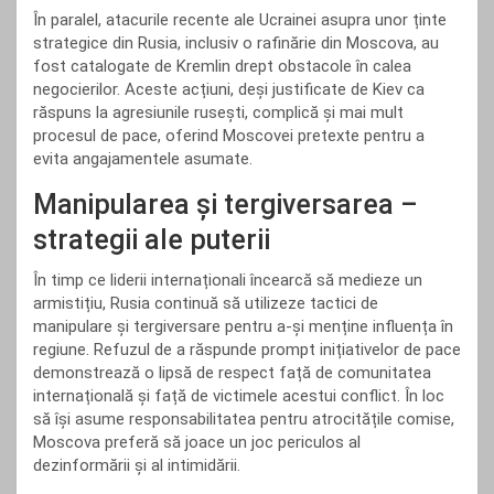
În paralel, atacurile recente ale Ucrainei asupra unor ținte
strategice din Rusia, inclusiv o rafinărie din Moscova, au
fost catalogate de Kremlin drept obstacole în calea
negocierilor. Aceste acțiuni, deși justificate de Kiev ca
răspuns la agresiunile rusești, complică și mai mult
procesul de pace, oferind Moscovei pretexte pentru a
evita angajamentele asumate.
Manipularea și tergiversarea –
strategii ale puterii
În timp ce liderii internaționali încearcă să medieze un
armistițiu, Rusia continuă să utilizeze tactici de
manipulare și tergiversare pentru a-și menține influența în
regiune. Refuzul de a răspunde prompt inițiativelor de pace
demonstrează o lipsă de respect față de comunitatea
internațională și față de victimele acestui conflict. În loc
să își asume responsabilitatea pentru atrocitățile comise,
Moscova preferă să joace un joc periculos al
dezinformării și al intimidării.