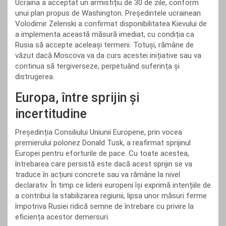
Ucraina a acceptat un armistițiu de 30 de zile, conform
unui plan propus de Washington. Președintele ucrainean
Volodimir Zelenski a confirmat disponibilitatea Kievului de
a implementa această măsură imediat, cu condiția ca
Rusia să accepte aceleași termeni. Totuși, rămâne de
văzut dacă Moscova va da curs acestei inițiative sau va
continua să tergiverseze, perpetuând suferința și
distrugerea.
Europa, între sprijin și
incertitudine
Președinția Consiliului Uniunii Europene, prin vocea
premierului polonez Donald Tusk, a reafirmat sprijinul
Europei pentru eforturile de pace. Cu toate acestea,
întrebarea care persistă este dacă acest sprijin se va
traduce în acțiuni concrete sau va rămâne la nivel
declarativ. În timp ce liderii europeni își exprimă intențiile de
a contribui la stabilizarea regiunii, lipsa unor măsuri ferme
împotriva Rusiei ridică semne de întrebare cu privire la
eficiența acestor demersuri.