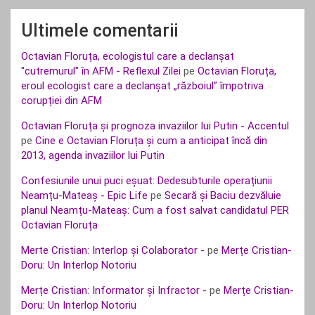
Ultimele comentarii
Octavian Floruța, ecologistul care a declanșat
"cutremurul" în AFM - Reflexul Zilei
pe
Octavian Floruța,
eroul ecologist care a declanșat „războiul” împotriva
corupției din AFM
Octavian Floruța și prognoza invaziilor lui Putin - Accentul
pe
Cine e Octavian Floruța și cum a anticipat încă din
2013, agenda invaziilor lui Putin
Confesiunile unui puci eșuat: Dedesubturile operațiunii
Neamțu-Mateaș - Epic Life
pe
Secară și Baciu dezvăluie
planul Neamțu-Mateaș: Cum a fost salvat candidatul PER
Octavian Floruța
Merte Cristian: Interlop și Colaborator -
pe
Merțe Cristian-
Doru: Un Interlop Notoriu
Merțe Cristian: Informator și Infractor -
pe
Merțe Cristian-
Doru: Un Interlop Notoriu