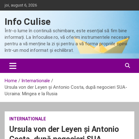
Skip
joi, august 6, 2026
to
content
Info Culise
Într-o lume în continuă schimbare, este esențial să fim bine
informați. La Infoculise.ro, vă oferim instrumentele necesare
pentru a vă menține la zi și pentru a vă forma propriile opinii
într-un mod informat și echilibrat.
Home
Internationale
Ursula von der Leyen şi Antonio Costa, după negocieri SUA-
Ucraina: Mingea e la Rusia
INTERNATIONALE
Ursula von der Leyen şi Antonio