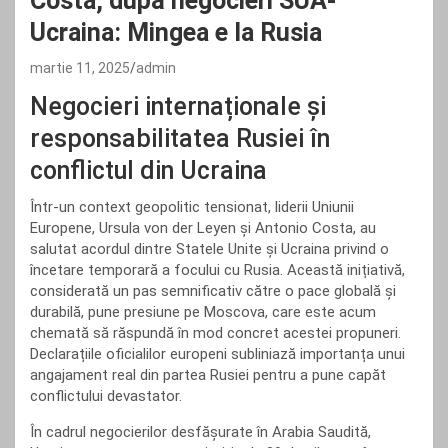
Costa, după negocieri SUA-
Ucraina: Mingea e la Rusia
martie 11, 2025
admin
Negocieri internaționale și
responsabilitatea Rusiei în
conflictul din Ucraina
Într-un context geopolitic tensionat, liderii Uniunii
Europene, Ursula von der Leyen și Antonio Costa, au
salutat acordul dintre Statele Unite și Ucraina privind o
încetare temporară a focului cu Rusia. Această inițiativă,
considerată un pas semnificativ către o pace globală și
durabilă, pune presiune pe Moscova, care este acum
chemată să răspundă în mod concret acestei propuneri.
Declarațiile oficialilor europeni subliniază importanța unui
angajament real din partea Rusiei pentru a pune capăt
conflictului devastator.
În cadrul negocierilor desfășurate în Arabia Saudită,