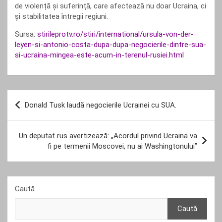
de violență și suferință, care afectează nu doar Ucraina, ci
și stabilitatea întregii regiuni.
Sursa:
stirileprotv.ro/stiri/international/ursula-von-der-
leyen-si-antonio-costa-dupa-dupa-negocierile-dintre-sua-
si-ucraina-mingea-este-acum-in-terenul-rusiei.html
Navigare
Donald Tusk laudă negocierile Ucrainei cu SUA.
în
articole
Un deputat rus avertizează: „Acordul privind Ucraina va
fi pe termenii Moscovei, nu ai Washingtonului”
Caută
Caută