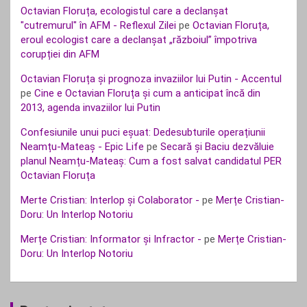
Octavian Floruța, ecologistul care a declanșat
"cutremurul" în AFM - Reflexul Zilei
pe
Octavian Floruța,
eroul ecologist care a declanșat „războiul” împotriva
corupției din AFM
Octavian Floruța și prognoza invaziilor lui Putin - Accentul
pe
Cine e Octavian Floruța și cum a anticipat încă din
2013, agenda invaziilor lui Putin
Confesiunile unui puci eșuat: Dedesubturile operațiunii
Neamțu-Mateaș - Epic Life
pe
Secară și Baciu dezvăluie
planul Neamțu-Mateaș: Cum a fost salvat candidatul PER
Octavian Floruța
Merte Cristian: Interlop și Colaborator -
pe
Merțe Cristian-
Doru: Un Interlop Notoriu
Merțe Cristian: Informator și Infractor -
pe
Merțe Cristian-
Doru: Un Interlop Notoriu