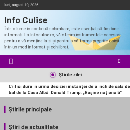
Skip
luni, august 10, 2026
to
content
Info Culise
Într-o lume în continuă schimbare, este esențial să fim bine
informați. La Infoculise.ro, vă oferim instrumentele necesare
pentru a vă menține la zi și pentru a vă forma propriile opinii
într-un mod informat și echilibrat.
Ştirile zilei
Critici dure în urma deciziei instanței de a închide sala de
bal de la Casa Albă. Donald Trump: „Rușine națională”
Atac masiv asupra Kievului, după ce SUA au impus noi
sancțiuni Rusiei. Ucraina se confruntă cu lipsa de
Ştirile principale
muniție și interceptoare.
Meloni refuză să renunțe la controalele la frontieră după
valul de migranți din Ceuta, iar Spania răspunde cu
Ştiri de actualitate
măsuri asemănătoare.