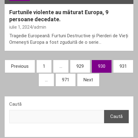
Furtunile violente au măturat Europa, 9
persoane decedate.
iulie 1, 2024
admin
Tragedie Europeană: Furtuni Destructive și Pierderi de Vieți
Omenești Europa a fost zguduită de o serie…
Paginație
Previous
1
…
929
930
931
articole
…
971
Next
Caută
Caută