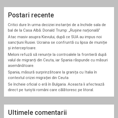
Postari recente
Critici dure în urma deciziei instanței de a închide sala de
bal de la Casa Albă. Donald Trump: „Rușine națională”
Atac masiv asupra Kievului, după ce SUA au impus noi
sancțiuni Rusiei. Ucraina se confruntă cu lipsa de muniție
și interceptoare.
Meloni refuză să renunțe la controalele la frontieră după
valul de migranți din Ceuta, iar Spania răspunde cu măsuri
asemănătoare.
Spania, măsură surprinzătoare la granița cu Italia în
contextul crizei migrației din Ceuta
Se încheie oficial o eră în Bulgaria. Aceasta îi afectează
direct pe turiștii români care călătoresc pe litoral.
Ultimele comentarii