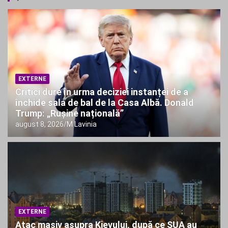
Spania, măsură surprinzătoare la granița cu Italia în
contextul crizei migrației din Ceuta
Se încheie oficial o eră în Bulgaria. Aceasta îi afectează
direct pe turiștii români care călătoresc pe litoral.
EXTERNE
Critici dure în urma deciziei instanței de a
închide sala de bal de la Casa Albă. Donald
Trump: „Rușine națională”
august 8, 2026
M Lavinia
EXTERNE
Atac masiv asupra Kievului, după ce SUA au