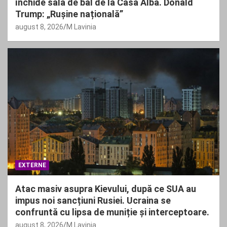
închide sala de bal de la Casa Albă. Donald
Trump: „Rușine națională”
august 8, 2026
M Lavinia
EXTERNE
Atac masiv asupra Kievului, după ce SUA au
impus noi sancțiuni Rusiei. Ucraina se
confruntă cu lipsa de muniție și interceptoare.
august 8, 2026
M Lavinia