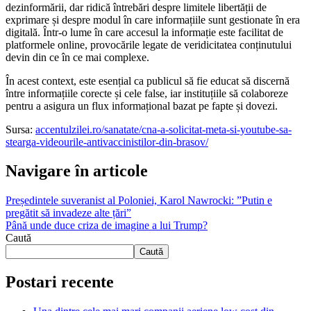
dezinformării, dar ridică întrebări despre limitele libertății de
exprimare și despre modul în care informațiile sunt gestionate în era
digitală. Într-o lume în care accesul la informație este facilitat de
platformele online, provocările legate de veridicitatea conținutului
devin din ce în ce mai complexe.
În acest context, este esențial ca publicul să fie educat să discernă
între informațiile corecte și cele false, iar instituțiile să colaboreze
pentru a asigura un flux informațional bazat pe fapte și dovezi.
Sursa:
accentulzilei.ro/sanatate/cna-a-solicitat-meta-si-youtube-sa-
stearga-videourile-antivaccinistilor-din-brasov/
Navigare în articole
Președintele suveranist al Poloniei, Karol Nawrocki: ”Putin e
pregătit să invadeze alte țări”
Până unde duce criza de imagine a lui Trump?
Caută
Caută
Postari recente