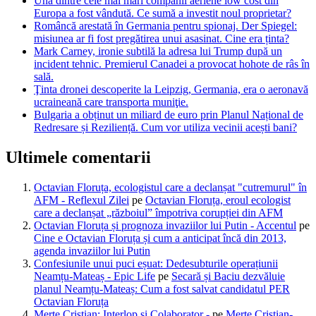
Una dintre cele mai mari companii aeriene low cost din
Europa a fost vândută. Ce sumă a investit noul proprietar?
Româncă arestată în Germania pentru spionaj. Der Spiegel:
misiunea ar fi fost pregătirea unui asasinat. Cine era ținta?
Mark Carney, ironie subtilă la adresa lui Trump după un
incident tehnic. Premierul Canadei a provocat hohote de râs în
sală.
Ţinta dronei descoperite la Leipzig, Germania, era o aeronavă
ucraineană care transporta muniţie.
Bulgaria a obținut un miliard de euro prin Planul Național de
Redresare și Reziliență. Cum vor utiliza vecinii acești bani?
Ultimele comentarii
Octavian Floruța, ecologistul care a declanșat "cutremurul" în
AFM - Reflexul Zilei
pe
Octavian Floruța, eroul ecologist
care a declanșat „războiul” împotriva corupției din AFM
Octavian Floruța și prognoza invaziilor lui Putin - Accentul
pe
Cine e Octavian Floruța și cum a anticipat încă din 2013,
agenda invaziilor lui Putin
Confesiunile unui puci eșuat: Dedesubturile operațiunii
Neamțu-Mateaș - Epic Life
pe
Secară și Baciu dezvăluie
planul Neamțu-Mateaș: Cum a fost salvat candidatul PER
Octavian Floruța
Merte Cristian: Interlop și Colaborator -
pe
Merțe Cristian-