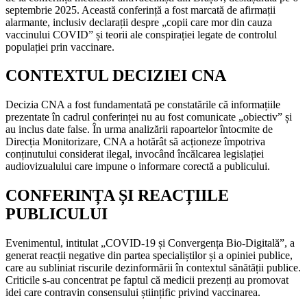
septembrie 2025. Această conferință a fost marcată de afirmații
alarmante, inclusiv declarații despre „copii care mor din cauza
vaccinului COVID” și teorii ale conspirației legate de controlul
populației prin vaccinare.
CONTEXTUL DECIZIEI CNA
Decizia CNA a fost fundamentată pe constatările că informațiile
prezentate în cadrul conferinței nu au fost comunicate „obiectiv” și
au inclus date false. În urma analizării rapoartelor întocmite de
Direcția Monitorizare, CNA a hotărât să acționeze împotriva
conținutului considerat ilegal, invocând încălcarea legislației
audiovizualului care impune o informare corectă a publicului.
CONFERINȚA ȘI REACȚIILE
PUBLICULUI
Evenimentul, intitulat „COVID-19 și Convergența Bio-Digitală”, a
generat reacții negative din partea specialiștilor și a opiniei publice,
care au subliniat riscurile dezinformării în contextul sănătății publice.
Criticile s-au concentrat pe faptul că medicii prezenți au promovat
idei care contravin consensului științific privind vaccinarea.