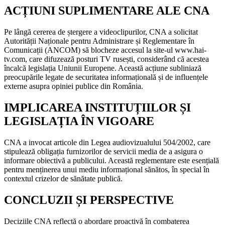
ACȚIUNI SUPLIMENTARE ALE CNA
Pe lângă cererea de ștergere a videoclipurilor, CNA a solicitat
Autorității Naționale pentru Administrare și Reglementare în
Comunicații (ANCOM) să blocheze accesul la site-ul www.hai-
tv.com, care difuzează posturi TV rusești, considerând că acestea
încalcă legislația Uniunii Europene. Această acțiune subliniază
preocupările legate de securitatea informațională și de influențele
externe asupra opiniei publice din România.
IMPLICAREA INSTITUȚIILOR ȘI
LEGISLAȚIA ÎN VIGOARE
CNA a invocat articole din Legea audiovizualului 504/2002, care
stipulează obligația furnizorilor de servicii media de a asigura o
informare obiectivă a publicului. Această reglementare este esențială
pentru menținerea unui mediu informațional sănătos, în special în
contextul crizelor de sănătate publică.
CONCLUZII ȘI PERSPECTIVE
Deciziile CNA reflectă o abordare proactivă în combaterea