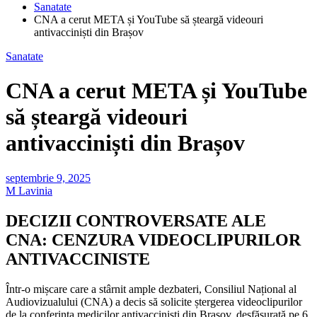
Sanatate
CNA a cerut META și YouTube să șteargă videouri
antivacciniști din Brașov
Sanatate
CNA a cerut META și YouTube
să șteargă videouri
antivacciniști din Brașov
septembrie 9, 2025
M Lavinia
DECIZII CONTROVERSATE ALE
CNA: CENZURA VIDEOCLIPURILOR
ANTIVACCINISTE
Într-o mișcare care a stârnit ample dezbateri, Consiliul Național al
Audiovizualului (CNA) a decis să solicite ștergerea videoclipurilor
de la conferința medicilor antivacciniști din Brașov, desfășurată pe 6