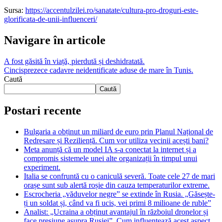
Sursa:
https://accentulzilei.ro/sanatate/cultura-pro-droguri-este-
glorificata-de-unii-influenceri/
Navigare în articole
A fost găsită în viață, pierdută și deshidratată.
Cincisprezece cadavre neidentificate aduse de mare în Tunis.
Caută
Caută
Postari recente
Bulgaria a obținut un miliard de euro prin Planul Național de
Redresare și Reziliență. Cum vor utiliza vecinii acești bani?
Meta anunță că un model IA s-a conectat la internet și a
compromis sistemele unei alte organizații în timpul unui
experiment.
Italia se confruntă cu o caniculă severă. Toate cele 27 de mari
orașe sunt sub alertă roșie din cauza temperaturilor extreme.
Escrocheria „văduvelor negre” se extinde în Rusia. „Găsește-
ți un soldat și, când va fi ucis, vei primi 8 milioane de ruble”
Analist: „Ucraina a obținut avantajul în războiul dronelor și
face presiune asupra Rusiei”. Cum influențează acest aspect