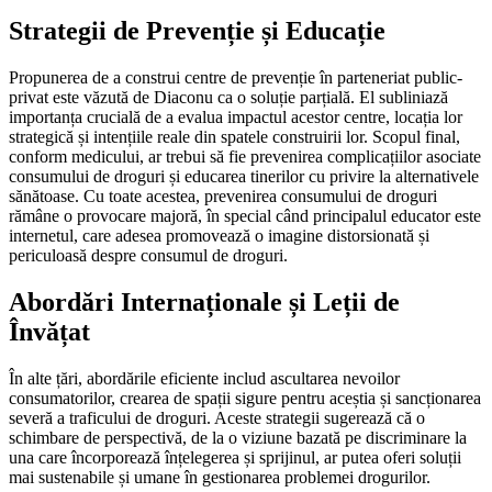
Strategii de Prevenție și Educație
Propunerea de a construi centre de prevenție în parteneriat public-
privat este văzută de Diaconu ca o soluție parțială. El subliniază
importanța crucială de a evalua impactul acestor centre, locația lor
strategică și intențiile reale din spatele construirii lor. Scopul final,
conform medicului, ar trebui să fie prevenirea complicațiilor asociate
consumului de droguri și educarea tinerilor cu privire la alternativele
sănătoase. Cu toate acestea, prevenirea consumului de droguri
rămâne o provocare majoră, în special când principalul educator este
internetul, care adesea promovează o imagine distorsionată și
periculoasă despre consumul de droguri.
Abordări Internaționale și Leții de
Învățat
În alte țări, abordările eficiente includ ascultarea nevoilor
consumatorilor, crearea de spații sigure pentru aceștia și sancționarea
severă a traficului de droguri. Aceste strategii sugerează că o
schimbare de perspectivă, de la o viziune bazată pe discriminare la
una care încorporează înțelegerea și sprijinul, ar putea oferi soluții
mai sustenabile și umane în gestionarea problemei drogurilor.