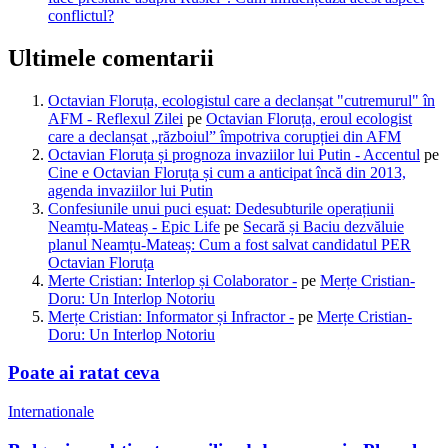
conflictul?
Ultimele comentarii
Octavian Floruța, ecologistul care a declanșat "cutremurul" în
AFM - Reflexul Zilei
pe
Octavian Floruța, eroul ecologist
care a declanșat „războiul” împotriva corupției din AFM
Octavian Floruța și prognoza invaziilor lui Putin - Accentul
pe
Cine e Octavian Floruța și cum a anticipat încă din 2013,
agenda invaziilor lui Putin
Confesiunile unui puci eșuat: Dedesubturile operațiunii
Neamțu-Mateaș - Epic Life
pe
Secară și Baciu dezvăluie
planul Neamțu-Mateaș: Cum a fost salvat candidatul PER
Octavian Floruța
Merte Cristian: Interlop și Colaborator -
pe
Merțe Cristian-
Doru: Un Interlop Notoriu
Merțe Cristian: Informator și Infractor -
pe
Merțe Cristian-
Doru: Un Interlop Notoriu
Poate ai ratat ceva
Internationale