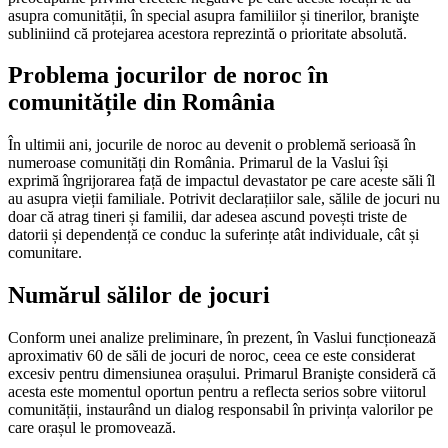
asupra comunității, în special asupra familiilor și tinerilor, branişte
subliniind că protejarea acestora reprezintă o prioritate absolută.
Problema jocurilor de noroc în
comunitățile din România
În ultimii ani, jocurile de noroc au devenit o problemă serioasă în
numeroase comunități din România. Primarul de la Vaslui își
exprimă îngrijorarea față de impactul devastator pe care aceste săli îl
au asupra vieții familiale. Potrivit declarațiilor sale, sălile de jocuri nu
doar că atrag tineri și familii, dar adesea ascund povești triste de
datorii și dependență ce conduc la suferințe atât individuale, cât și
comunitare.
Numărul sălilor de jocuri
Conform unei analize preliminare, în prezent, în Vaslui funcționează
aproximativ 60 de săli de jocuri de noroc, ceea ce este considerat
excesiv pentru dimensiunea orașului. Primarul Branişte consideră că
acesta este momentul oportun pentru a reflecta serios sobre viitorul
comunității, instaurând un dialog responsabil în privința valorilor pe
care orașul le promovează.