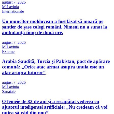
august 7, 2026
M Lavinia
Internationale
Un muncitor moldovean a fost lăsat să moară pe
șantier de șase colegi români. Nimeni nu a sunat la
ambulanță timp de două ore.
august 7, 2026
M Lavinia
Externe
Arabia Saudită, Turcia și Pakistan, pact de apărare
comună: „Orice atac armat asupra unuia este un
atac asupra tuturor”
august 7, 2026
M Lavinia
Sanatate
O femeie de 82 de ani și-a recăpătat vederea cu
ajutorul inteligenței artificiale: „Nu credeam că voi
putea să văd din nou”