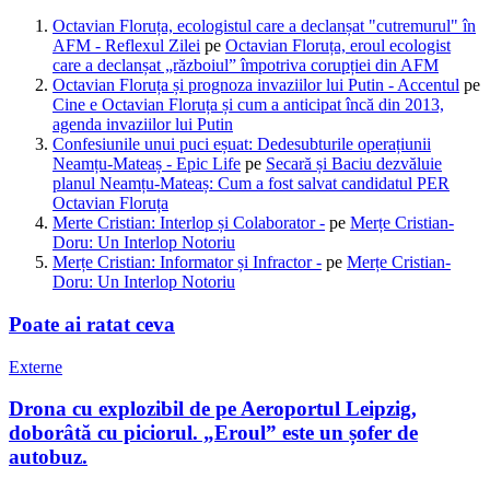
Octavian Floruța, ecologistul care a declanșat "cutremurul" în
AFM - Reflexul Zilei
pe
Octavian Floruța, eroul ecologist
care a declanșat „războiul” împotriva corupției din AFM
Octavian Floruța și prognoza invaziilor lui Putin - Accentul
pe
Cine e Octavian Floruța și cum a anticipat încă din 2013,
agenda invaziilor lui Putin
Confesiunile unui puci eșuat: Dedesubturile operațiunii
Neamțu-Mateaș - Epic Life
pe
Secară și Baciu dezvăluie
planul Neamțu-Mateaș: Cum a fost salvat candidatul PER
Octavian Floruța
Merte Cristian: Interlop și Colaborator -
pe
Merțe Cristian-
Doru: Un Interlop Notoriu
Merțe Cristian: Informator și Infractor -
pe
Merțe Cristian-
Doru: Un Interlop Notoriu
Poate ai ratat ceva
Externe
Drona cu explozibil de pe Aeroportul Leipzig,
doborâtă cu piciorul. „Eroul” este un șofer de
autobuz.