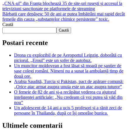
„CNA-ul” din Franța blochează 35 de site-uri rusești și accesul la
televiziuni sancționate pe platformele de streaming
Bărbații care depășesc 50 de ani ar putea îmbătrâni mai rapid decât
femeile din cauza „substanțelor chimice persistente” toxic.
Caută
Caută
Postari recente
Drona cu explozibil de pe Aeroportul Leipzig, doborâtă cu
piciorul. „Eroul” este un șofer de autobuz.
Un muncitor moldovean a fost lăsat să moară pe șantier de
șase colegi români. Nimeni nu a sunat la ambulanță timp de
două ore.
Arabia Saudită, Turcia și Pakistan, pact de apărare comună:
„Orice atac armat asupra unuia este un atac asupra tuturor”
O femeie de 82 de ani și-a recăpătat vederea cu ajutorul
inteligenței artificiale: „Nu credeam că voi putea să văd din
nou”
Un adolescent de 14 ani a ucis 5 profesori și a rănit zeci de
persoane în Thailanda, după ce își omorâse bunica.
Ultimele comentarii