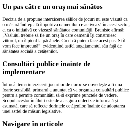
Un pas către un oraș mai sănătos
Decizia de a propune interzicerea sălilor de jocuri nu este văzută ca
o măsură îndreptată împotriva oamenilor ce activează în acest sector,
ci ca o inițiativă ce vizează sănătatea comunității. Branişte afirmă:
„Vasluiul trebuie să fie un oraș în care oamenii își construiesc
viitorul, nu îl pierd la păcănele. Cred că putem face acest pas. Și îl
vom face împreună”, evidențiind astfel angajamentul său față de
sănătatea socială a cetățenilor.
Consultări publice înainte de
implementare
Întrucât tema interzicerii jocurilor de noroc se dovedește a fi una
foarte sensibilă, primarul a anunțat că va organiza consultări publice
pentru a permite comunității să-și exprime punctele de vedere.
Scopul acestor întâlniri este de a asigura o decizie informată și
asumată, care să reflecte dorințele cetățenilor, înainte de adoptarea
unei astfel de măsuri legislative.
Navigare în articole