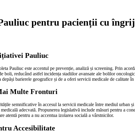
auliuc pentru pacienții cu îngriji
ițiativei Pauliuc
oleta Pauliuc este accentul pe prevenție, analiză și screening. Prin acord
 boli, reducând astfel incidența stadiilor avansate ale bolilor oncologice
 depăși barierele geografice și de a oferi servicii medicale de calitate în
Mai Multe Fronturi
itățile semnificative în accesul la servicii medicale între mediul urban și
ță medicală adecvată. Propunerea legislativă include măsuri pentru a cone
e atentă pentru a nu accentua izolarea socială a vârstnicilor.
tru Accesibilitate