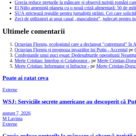
Grecia reduce prețurile la mâncare și observă turiștii români care
El Niño amenință planeta cu o nouă criză alimentară: 50 de mili
SUA strictează regulile pentru jurnaliștii străini. Cei care solicită
Zeci de utilizatori ai unui canal „masculinist”, judecați pentru in
Ultimele comentarii
Octavian Floruța, ecologistul care a declanșat "cutremurul" în 
Octavian Floruța și prognoza invaziilor lui Putin - Accentul
pe
Confesiunile unui puci eșuat: Dedesubturile operațiunii Neamțu
Merte Cristian: Interlop și Colaborator -
pe
Merțe Cristian-Doru
Merțe Cristian: Informator și Infractor -
pe
Merțe Cristian-Doru:
Poate ai ratat ceva
Externe
WSJ: Serviciile secrete americane au descoperit că Pu
august 7, 2026
M Lavinia
Externe
Grecia reduce prețurile la mâncare și observă turiștii 