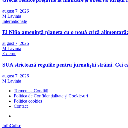
august 7, 2026
M Lavinia
Internationale
El Niño amenință planeta cu o nouă criză alimentară: 
august 7, 2026
M Lavinia
Externe
SUA strictează regulile pentru jurnaliștii străini. Cei car
august 7, 2026
M Lavinia
Termeni și Condiții
Politica de Confidențialitate și Cookie-uri
Politica cookies
Contact
InfoCulise