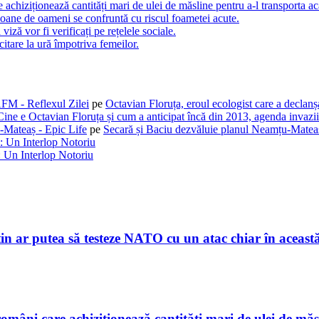
 achiziționează cantități mari de ulei de măsline pentru a-l transporta ac
oane de oameni se confruntă cu riscul foametei acute.
 viză vor fi verificați pe rețelele sociale.
citare la ură împotriva femeilor.
AFM - Reflexul Zilei
pe
Octavian Floruța, eroul ecologist care a declan
Cine e Octavian Floruța și cum a anticipat încă din 2013, agenda invaziil
-Mateaș - Epic Life
pe
Secară și Baciu dezvăluie planul Neamțu-Mateaș
: Un Interlop Notoriu
 Un Interlop Notoriu
tin ar putea să testeze NATO cu un atac chiar în aceas
români care achiziționează cantități mari de ulei de măs