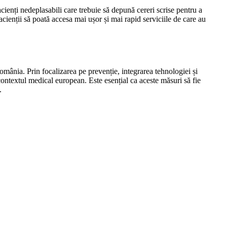
ienți nedeplasabili care trebuie să depună cereri scrise pentru a
cienții să poată accesa mai ușor și mai rapid serviciile de care au
omânia. Prin focalizarea pe prevenție, integrarea tehnologiei și
contextul medical european. Este esențial ca aceste măsuri să fie
.