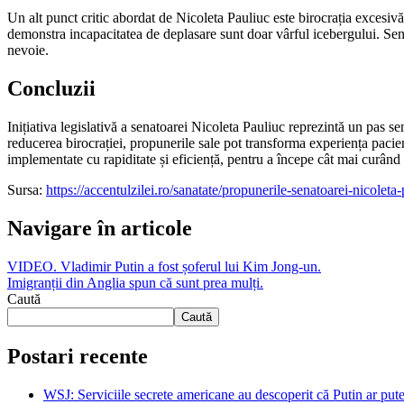
Un alt punct critic abordat de Nicoleta Pauliuc este birocrația excesiv
demonstra incapacitatea de deplasare sunt doar vârful icebergului. Sena
nevoie.
Concluzii
Inițiativa legislativă a senatoarei Nicoleta Pauliuc reprezintă un pas 
reducerea birocrației, propunerile sale pot transforma experiența pacie
implementate cu rapiditate și eficiență, pentru a începe cât mai curând p
Sursa:
https://accentulzilei.ro/sanatate/propunerile-senatoarei-nicoleta-
Navigare în articole
VIDEO. Vladimir Putin a fost șoferul lui Kim Jong-un.
Imigranții din Anglia spun că sunt prea mulți.
Caută
Caută
Postari recente
WSJ: Serviciile secrete americane au descoperit că Putin ar pu