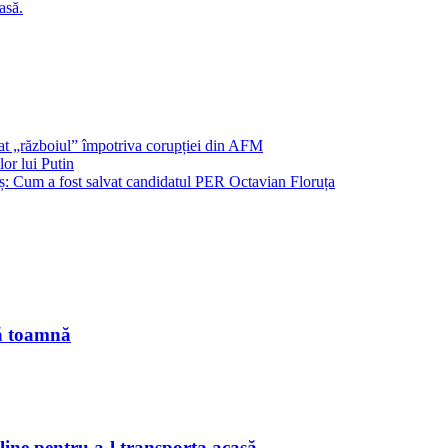
asă.
șat „războiul” împotriva corupției din AFM
or lui Putin
: Cum a fost salvat candidatul PER Octavian Floruța
tă toamnă
line pentru a-l transporta acasă.