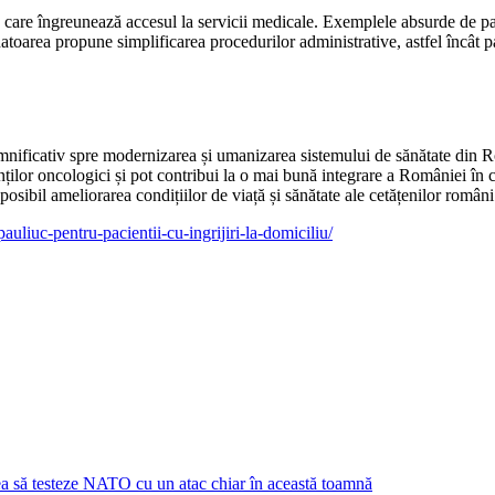
ă care îngreunează accesul la servicii medicale. Exemplele absurde de pac
toarea propune simplificarea procedurilor administrative, astfel încât pa
semnificativ spre modernizarea și umanizarea sistemului de sănătate din R
nților oncologici și pot contribui la o mai bună integrare a României în 
osibil ameliorarea condițiilor de viață și sănătate ale cetățenilor români
pauliuc-pentru-pacientii-cu-ingrijiri-la-domiciliu/
tea să testeze NATO cu un atac chiar în această toamnă