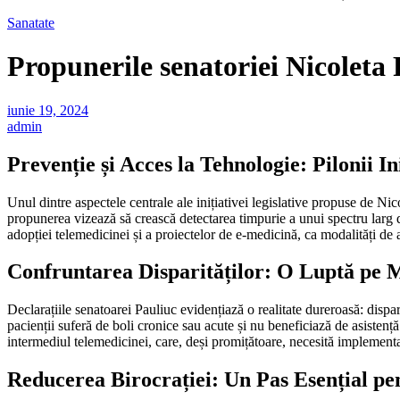
Sanatate
Propunerile senatoriei Nicoleta P
iunie 19, 2024
admin
Prevenție și Acces la Tehnologie: Pilonii In
Unul dintre aspectele centrale ale inițiativei legislative propuse de Nic
propunerea vizează să crească detectarea timpurie a unui spectru larg de
adopției telemedicinei și a proiectelor de e-medicină, ca modalități de a
Confruntarea Disparităților: O Luptă pe 
Declarațiile senatoarei Pauliuc evidențiază o realitate dureroasă: dispar
pacienții suferă de boli cronice sau acute și nu beneficiază de asisten
intermediul telemedicinei, care, deși promițătoare, necesită implementar
Reducerea Birocrației: Un Pas Esențial pen