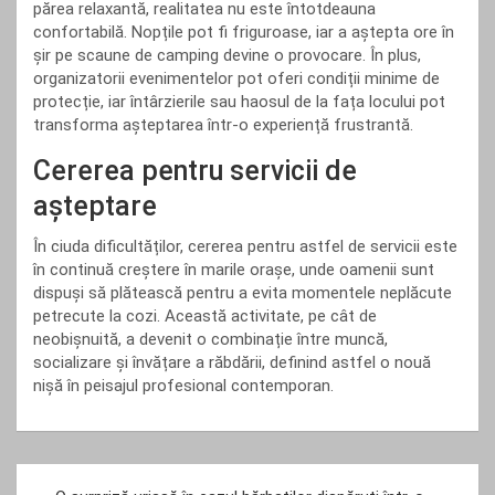
părea relaxantă, realitatea nu este întotdeauna
confortabilă. Nopțile pot fi friguroase, iar a aștepta ore în
șir pe scaune de camping devine o provocare. În plus,
organizatorii evenimentelor pot oferi condiții minime de
protecție, iar întârzierile sau haosul de la fața locului pot
transforma așteptarea într-o experiență frustrantă.
Cererea pentru servicii de
așteptare
În ciuda dificultăților, cererea pentru astfel de servicii este
în continuă creștere în marile orașe, unde oamenii sunt
dispuși să plătească pentru a evita momentele neplăcute
petrecute la cozi. Această activitate, pe cât de
neobișnuită, a devenit o combinație între muncă,
socializare și învățare a răbdării, definind astfel o nouă
nișă în peisajul profesional contemporan.
Navigare