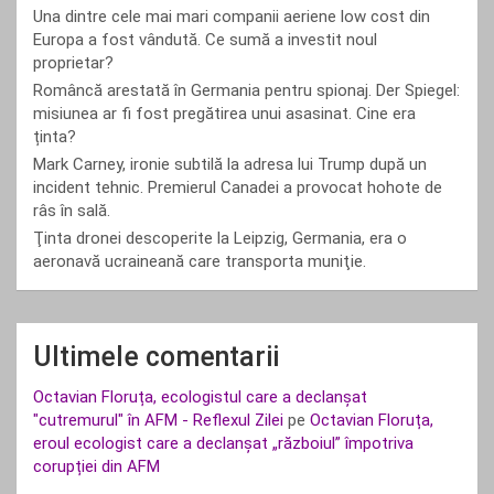
Una dintre cele mai mari companii aeriene low cost din
Europa a fost vândută. Ce sumă a investit noul
proprietar?
Româncă arestată în Germania pentru spionaj. Der Spiegel:
misiunea ar fi fost pregătirea unui asasinat. Cine era
ținta?
Mark Carney, ironie subtilă la adresa lui Trump după un
incident tehnic. Premierul Canadei a provocat hohote de
râs în sală.
Ţinta dronei descoperite la Leipzig, Germania, era o
aeronavă ucraineană care transporta muniţie.
Ultimele comentarii
Octavian Floruța, ecologistul care a declanșat
"cutremurul" în AFM - Reflexul Zilei
pe
Octavian Floruța,
eroul ecologist care a declanșat „războiul” împotriva
corupției din AFM