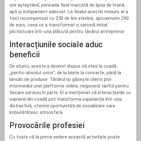
ore așteptând, perioada fiind marcată de lipsa de hrană,
apă și echipament adecvat. La finalul acestei misiuni, el a
fost recompensat cu 250 de lire sterline, aproximativ 290
de euro, ceea ce a transformat o sarcină inițial
plictisitoare într-una plăcută pentru tânărul antreprenor.
Interacțiunile sociale aduc
beneficii
De atunci, acesta a devenit dispus să stea la coadă
„pentru absolut orice”, de la bilete la concerte, până la
lansări de produse. Tânărul își găsește clienți prin
intermediul unei platforme online, negociind tariful pentru
fiecare serviciu în parte. El a menționat că interacțiunile cu
oamenii din coadă pot transforma experiența într-una
distractivă, oferind oportunități de socializare care
îmbunătățesc atmosfera.
Provocările profesiei
Cu toate că la prima vedere această activitate poate