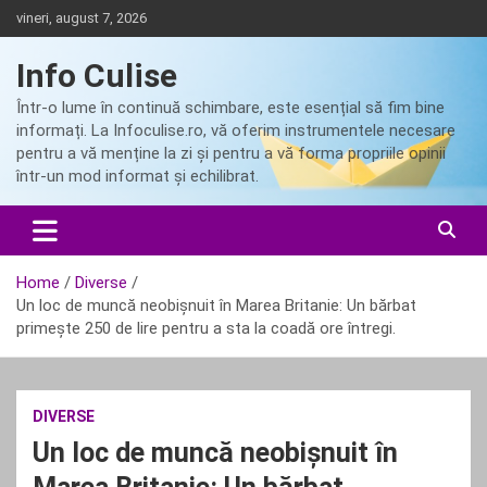
Skip
vineri, august 7, 2026
to
content
Info Culise
Într-o lume în continuă schimbare, este esențial să fim bine
informați. La Infoculise.ro, vă oferim instrumentele necesare
pentru a vă menține la zi și pentru a vă forma propriile opinii
într-un mod informat și echilibrat.
Home
Diverse
Un loc de muncă neobișnuit în Marea Britanie: Un bărbat
primește 250 de lire pentru a sta la coadă ore întregi.
DIVERSE
Un loc de muncă neobișnuit în