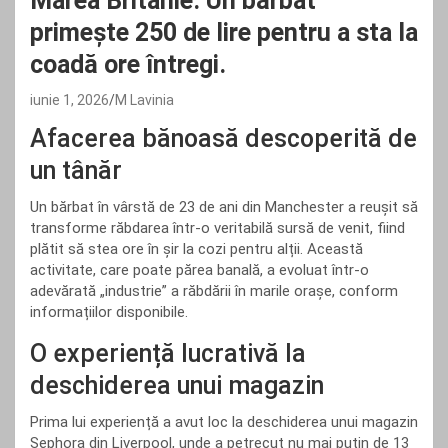
Marea Britanie: Un bărbat
primește 250 de lire pentru a sta la
coadă ore întregi.
iunie 1, 2026
M Lavinia
Afacerea bănoasă descoperită de
un tânăr
Un bărbat în vârstă de 23 de ani din Manchester a reușit să
transforme răbdarea într-o veritabilă sursă de venit, fiind
plătit să stea ore în șir la cozi pentru alții. Această
activitate, care poate părea banală, a evoluat într-o
adevărată „industrie” a răbdării în marile orașe, conform
informațiilor disponibile.
O experiență lucrativă la
deschiderea unui magazin
Prima lui experiență a avut loc la deschiderea unui magazin
Sephora din Liverpool, unde a petrecut nu mai puțin de 13