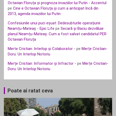
Octavian Floruța și prognoza invaziilor lui Putin - Accentul
pe
Cine e Octavian Floruța și cum a anticipat încă din
2013, agenda invaziilor lui Putin
Confesiunile unui puci eșuat: Dedesubturile operațiunii
Neamțu-Mateaș - Epic Life
pe
Secară și Baciu dezvăluie
planul Neamțu-Mateaș: Cum a fost salvat candidatul PER
Octavian Floruța
Merte Cristian: Interlop și Colaborator -
pe
Merțe Cristian-
Doru: Un Interlop Notoriu
Merțe Cristian: Informator și Infractor -
pe
Merțe Cristian-
Doru: Un Interlop Notoriu
Poate ai ratat ceva