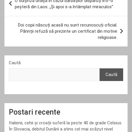
O surpriză uriașă în cazul bărbaților dispăruți într-o
în
peșteră din Laos: „Și apoi s-a întâmplat miraculos”
articole
Doi copii născuți acasă nu sunt recunoscuți oficial.
Părinții refuză să prezinte un certificat din motive
religioase.
Caută
Caută
Postari recente
Italienii, cehii și croații suferă la peste 40 de grade Celsius.
În Slovacia, debitul Dunării a atins cel mai scăzut nivel.