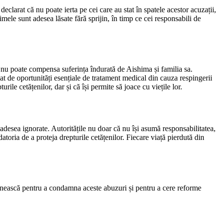
declarat că nu poate ierta pe cei care au stat în spatele acestor acuzații,
imele sunt adesea lăsate fără sprijin, în timp ce cei responsabili de
r nu poate compensa suferința îndurată de Aishima și familia sa.
t de oportunități esențiale de tratament medical din cauza respingerii
le cetățenilor, dar și că își permite să joace cu viețile lor.
t adesea ignorate. Autoritățile nu doar că nu își asumă responsabilitatea,
atoria de a proteja drepturile cetățenilor. Fiecare viață pierdută din
e unească pentru a condamna aceste abuzuri și pentru a cere reforme