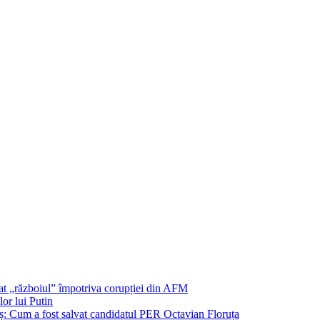
șat „războiul” împotriva corupției din AFM
or lui Putin
: Cum a fost salvat candidatul PER Octavian Floruța