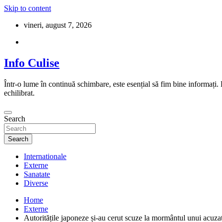
Skip to content
vineri, august 7, 2026
Info Culise
Într-o lume în continuă schimbare, este esențial să fim bine informați.
echilibrat.
Search
Search
Internationale
Externe
Sanatate
Diverse
Home
Externe
Autoritățile japoneze și-au cerut scuze la mormântul unui acuza