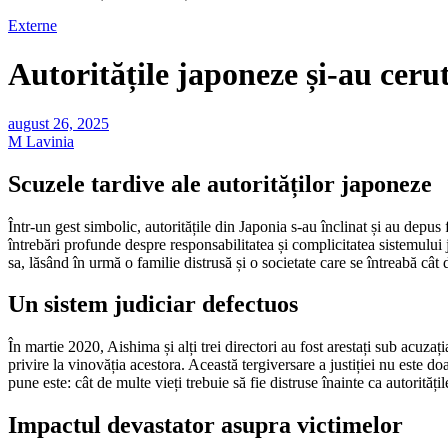
Externe
Autoritățile japoneze și-au cer
august 26, 2025
M Lavinia
Scuzele tardive ale autorităților japoneze
Într-un gest simbolic, autoritățile din Japonia s-au înclinat și au depu
întrebări profunde despre responsabilitatea și complicitatea sistemului j
sa, lăsând în urmă o familie distrusă și o societate care se întreabă cât 
Un sistem judiciar defectuos
În martie 2020, Aishima și alți trei directori au fost arestați sub acuzaț
privire la vinovăția acestora. Această tergiversare a justiției nu este do
pune este: cât de multe vieți trebuie să fie distruse înainte ca autorități
Impactul devastator asupra victimelor