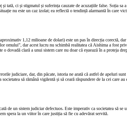
i tată, ci și stigmatul și suferința cauzate de acuzațiile false. Soția sa a 
ituație nu este un caz izolat; ea reflectă o tendință alarmantă în care vict
aproximativ 1,12 milioane de dolari) este un pas în direcția corectă, da
r omului”, dar acest lucru nu schimbă realitatea că Aishima a fost priva
 o dovadă clară a unui sistem care nu doar că eșuează în a proteja drepturi
orile judiciare, dar, din păcate, istoria ne arată că astfel de apeluri sun
 societatea să rămână vigilentă și să ceară răspundere de la cei care au d
ocată de un sistem judiciar defectuos. Este imperativ ca societatea să s
m spera la un viitor în care justiția să fie cu adevărat servită.