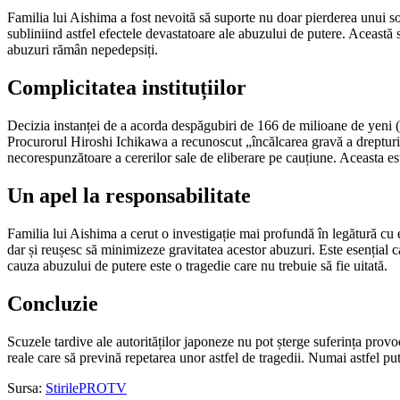
Familia lui Aishima a fost nevoită să suporte nu doar pierderea unui soț ș
subliniind astfel efectele devastatoare ale abuzului de putere. Această s
abuzuri rămân nepedepsiți.
Complicitatea instituțiilor
Decizia instanței de a acorda despăgubiri de 166 de milioane de yeni (
Procurorul Hiroshi Ichikawa a recunoscut „încălcarea gravă a drepturilo
necorespunzătoare a cererilor sale de eliberare pe cauțiune. Aceasta este
Un apel la responsabilitate
Familia lui Aishima a cerut o investigație mai profundă în legătură cu er
dar și reușesc să minimizeze gravitatea acestor abuzuri. Este esențial ca
cauza abuzului de putere este o tragedie care nu trebuie să fie uitată.
Concluzie
Scuzele tardive ale autorităților japoneze nu pot șterge suferința prov
reale care să prevină repetarea unor astfel de tragedii. Numai astfel pute
Sursa:
StirilePROTV