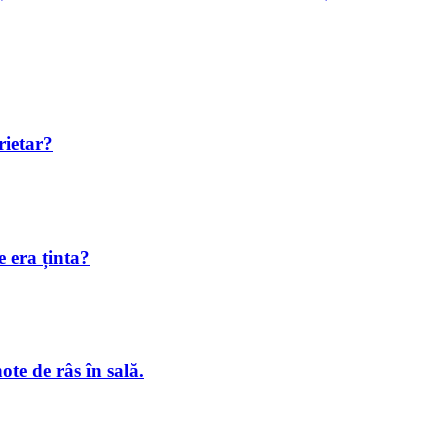
rietar?
 era ținta?
te de râs în sală.