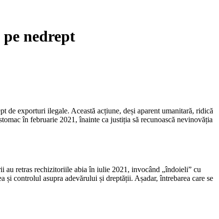
t pe nedrept
pt de exporturi ilegale. Această acțiune, deși aparent umanitară, ridică
a stomac în februarie 2021, înainte ca justiția să recunoască nevinovăția
ii au retras rechizitoriile abia în iulie 2021, invocând „îndoieli” cu
ea și controlul asupra adevărului și dreptății. Așadar, întrebarea care se