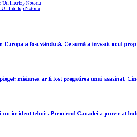
: Un Interlop Notoriu
 Un Interlop Notoriu
in Europa a fost vândută. Ce sumă a investit noul prop
gel: misiunea ar fi fost pregătirea unui asasinat. Cine
 un incident tehnic. Premierul Canadei a provocat hoho