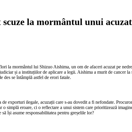
ut scuze la mormântul unui acuza
s flori la mormântul lui Shizuo Aishima, un om de afaceri acuzat pe nedre
udiciar și a instituțiilor de aplicare a legii. Aishima a murit de cancer l
de des se întâmplă astfel de erori fatale.
ia de exporturi ilegale, acuzații care s-au dovedit a fi nefondate. Procuror
ar o simplă eroare, ci o reflectare a unui sistem care prioritizează imagin
le să își asume responsabilitatea pentru greșelile lor?