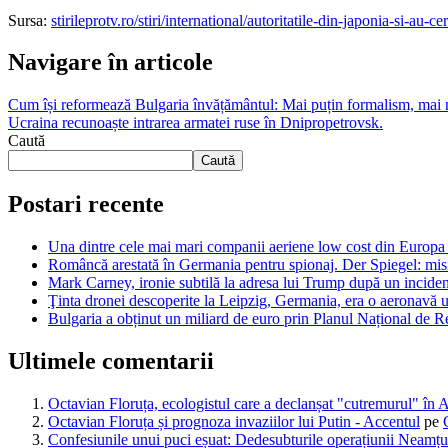
Sursa:
stirileprotv.ro/stiri/international/autoritatile-din-japonia-si-a
Navigare în articole
Cum își reformează Bulgaria învățământul: Mai puțin formalism, mai 
Ucraina recunoaște intrarea armatei ruse în Dnipropetrovsk.
Caută
Caută
Postari recente
Una dintre cele mai mari companii aeriene low cost din Europa a
Româncă arestată în Germania pentru spionaj. Der Spiegel: misiun
Mark Carney, ironie subtilă la adresa lui Trump după un inciden
Ţinta dronei descoperite la Leipzig, Germania, era o aeronavă u
Bulgaria a obținut un miliard de euro prin Planul Național de Re
Ultimele comentarii
Octavian Floruța, ecologistul care a declanșat "cutremurul" în 
Octavian Floruța și prognoza invaziilor lui Putin - Accentul
pe
Confesiunile unui puci eșuat: Dedesubturile operațiunii Neamțu