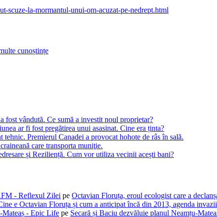
u-cerut-scuze-la-mormantul-unui-om-acuzat-pe-nedrept.html
multe cunoștințe
 fost vândută. Ce sumă a investit noul proprietar?
ea ar fi fost pregătirea unui asasinat. Cine era ținta?
t tehnic. Premierul Canadei a provocat hohote de râs în sală.
craineană care transporta muniţie.
dresare și Reziliență. Cum vor utiliza vecinii acești bani?
AFM - Reflexul Zilei
pe
Octavian Floruța, eroul ecologist care a declan
Cine e Octavian Floruța și cum a anticipat încă din 2013, agenda invaziil
-Mateaș - Epic Life
pe
Secară și Baciu dezvăluie planul Neamțu-Mateaș