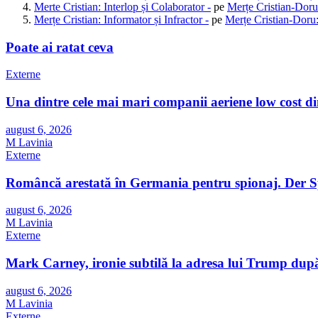
Merte Cristian: Interlop și Colaborator -
pe
Merțe Cristian-Doru
Merțe Cristian: Informator și Infractor -
pe
Merțe Cristian-Doru:
Poate ai ratat ceva
Externe
Una dintre cele mai mari companii aeriene low cost d
august 6, 2026
M Lavinia
Externe
Româncă arestată în Germania pentru spionaj. Der Spie
august 6, 2026
M Lavinia
Externe
Mark Carney, ironie subtilă la adresa lui Trump după
august 6, 2026
M Lavinia
Externe