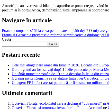
Autoritățile au avertizat că bilanțul capturilor ar putea crește, având 
precum și în portul Arica, demonstrând astfel amploarea și coordonarea
Navigare în articole
Poate o companie să îți ia ceva pentru care ai plătit deja? O mișcare g
Franța și Germania pregătesc o reformă semnificativă a diplomației UE. 
Caută
Caută
Postari recente
Cele mai atrăgătoare orașe din lume în 2026. Locația din Europa
Doi migranți au fost salvați după 15 zile petrecute pe Marea Med
Un tânăr muncitor român de 19 ani a decedat în Italia din cauza că
Ucraina invită România să se alăture Inițiativei Carpatică, împr
Un agent FBI a fost arestat pentru că ar fi sustras un milion de 
Ultimele comentarii
Octavian Floruța, ecologistul care a declanșat "cutremurul" în 
Octavian Floruța și prognoza invaziilor lui Putin - Accentul
pe