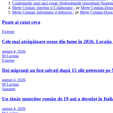
Confesiunile unui puci eșuat: Dedesubturile operațiunii Neamțu
Merte Cristian: Interlop și Colaborator -
pe
Merțe Cristian-Doru
Merțe Cristian: Informator și Infractor -
pe
Merțe Cristian-Doru:
Poate ai ratat ceva
Externe
Cele mai atrăgătoare orașe din lume în 2026. Locația 
august 4, 2026
M Lavinia
Externe
Doi migranți au fost salvați după 15 zile petrecute p
august 4, 2026
M Lavinia
Sanatate
Un tânăr muncitor român de 19 ani a decedat în Italia d
august 4, 2026