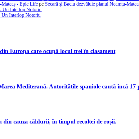
-Mateaș - Epic Life
pe
Secară și Baciu dezvăluie planul Neamțu-Mateaș
: Un Interlop Notoriu
 Un Interlop Notoriu
din Europa care ocupă locul trei în clasament
e Marea Mediterană. Autoritățile spaniole caută încă 17
in cauza căldurii, în timpul recoltei de roșii.