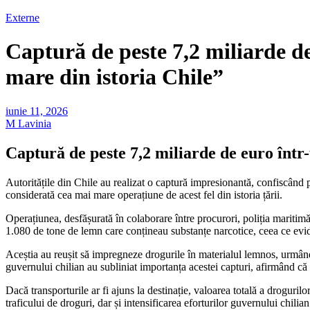
Externe
Captură de peste 7,2 miliarde d
mare din istoria Chile”
iunie 11, 2026
M Lavinia
Captură de peste 7,2 miliarde de euro într
Autoritățile din Chile au realizat o captură impresionantă, confiscând 
considerată cea mai mare operațiune de acest fel din istoria țării.
Operațiunea, desfășurată în colaborare între procurori, poliția maritimă ș
1.080 de tone de lemn care conțineau substanțe narcotice, ceea ce eviden
Aceștia au reușit să impregneze drogurile în materialul lemnos, urmând c
guvernului chilian au subliniat importanța acestei capturi, afirmând că r
Dacă transporturile ar fi ajuns la destinație, valoarea totală a droguril
traficului de droguri, dar și intensificarea eforturilor guvernului chilia