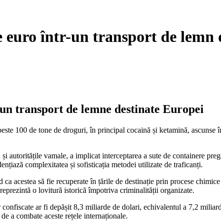
e euro într-un transport de lemn
-un transport de lemne destinate Europei
peste 100 de tone de droguri, în principal cocaină și ketamină, ascunse î
i autoritățile vamale, a implicat interceptarea a sute de containere pregăt
țiază complexitatea și sofisticația metodei utilizate de traficanți.
a acestea să fie recuperate în țările de destinație prin procese chimice 
eprezintă o lovitură istorică împotriva criminalității organizate.
or confiscate ar fi depășit 8,3 miliarde de dolari, echivalentul a 7,2 mil
n de a combate aceste rețele internaționale.