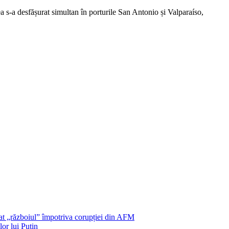
ea s-a desfășurat simultan în porturile San Antonio și Valparaíso,
șat „războiul” împotriva corupției din AFM
or lui Putin