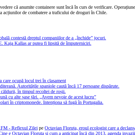
în vedere că anumite containere sunt încă în curs de verificare. Operațiun
 acțiunilor de combatere a traficului de droguri în Chile.
lobală contestă dreptul companiilor de a „închide” jocuri.
Kaja Kallas ar putea fi lipsită de împuterniciri.
 care ocupă locul trei în clasament
iterană. Autoritățile spaniole caută încă 17 persoane dispărute.
ldurii, în timpul recoltei de roșii.
eună cu alte șase țări. „Avem nevoie de acest lucru”
dolari în criptomonede. Intenționa să fugă în Portugalia.
AFM - Reflexul Zilei
pe
Octavian Floruța, eroul ecologist care a declan
Cine e Octavian Floruța și cum a anticipat încă din 2013, agenda invaziil