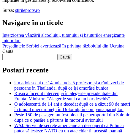
implicate în gestionarea și rezolvarea conflictelor.
Sursa:
stirileprotv.ro
Navigare în articole
Interzicerea vânzării alcoolului, tutunului și băuturilor energizante
minorilor.
Președintele Serbiei avertizează în privința războiului din Ucraina.
Caută
Caută
Postari recente
Un adolescent de 14 ani a ucis 5 profesori și a rănit zeci de
persoane în Thailanda, după ce își omorâse bunica.
Rusia a început intervenția în alegerile prezidențiale din
Franța. Ministru: ”Alegerile sunt ca un bar deschis”
O adolescentă de 14 ani a decedat după ce a căzut 90 de metri
în timpul unei drumeții în Dolomiți, în compania părinților.
Peste 150 de pasageri au fost blocați pe aeroportul din Salonic
după ce o pasăre a pătruns în motorul avionului
WSJ: Serviciile secrete americane au descoperit că Putin ar
putea să testeze NATO cu un atac chiar în această toamnă