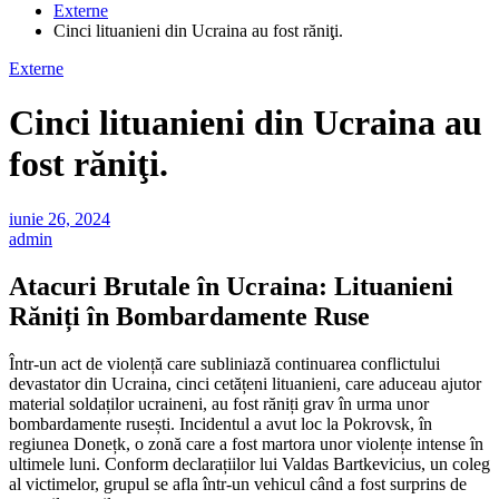
Externe
Cinci lituanieni din Ucraina au fost răniţi.
Externe
Cinci lituanieni din Ucraina au
fost răniţi.
iunie 26, 2024
admin
Atacuri Brutale în Ucraina: Lituanieni
Răniți în Bombardamente Ruse
Într-un act de violență care subliniază continuarea conflictului
devastator din Ucraina, cinci cetățeni lituanieni, care aduceau ajutor
material soldaților ucraineni, au fost răniți grav în urma unor
bombardamente rusești. Incidentul a avut loc la Pokrovsk, în
regiunea Donețk, o zonă care a fost martora unor violențe intense în
ultimele luni. Conform declarațiilor lui Valdas Bartkevicius, un coleg
al victimelor, grupul se afla într-un vehicul când a fost surprins de