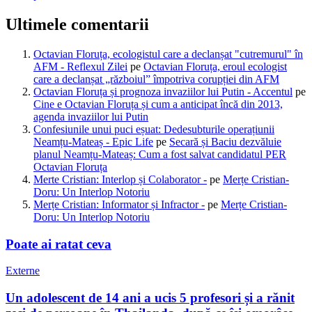
Ultimele comentarii
Octavian Floruța, ecologistul care a declanșat "cutremurul" în
AFM - Reflexul Zilei
pe
Octavian Floruța, eroul ecologist
care a declanșat „războiul” împotriva corupției din AFM
Octavian Floruța și prognoza invaziilor lui Putin - Accentul
pe
Cine e Octavian Floruța și cum a anticipat încă din 2013,
agenda invaziilor lui Putin
Confesiunile unui puci eșuat: Dedesubturile operațiunii
Neamțu-Mateaș - Epic Life
pe
Secară și Baciu dezvăluie
planul Neamțu-Mateaș: Cum a fost salvat candidatul PER
Octavian Floruța
Merte Cristian: Interlop și Colaborator -
pe
Merțe Cristian-
Doru: Un Interlop Notoriu
Merțe Cristian: Informator și Infractor -
pe
Merțe Cristian-
Doru: Un Interlop Notoriu
Poate ai ratat ceva
Externe
Un adolescent de 14 ani a ucis 5 profesori și a rănit