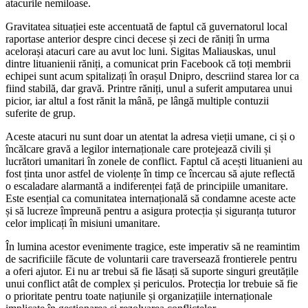
atacurile nemiloase.
Gravitatea situației este accentuată de faptul că guvernatorul local
raportase anterior despre cinci decese și zeci de răniți în urma
acelorași atacuri care au avut loc luni. Sigitas Maliauskas, unul
dintre lituanienii răniți, a comunicat prin Facebook că toți membrii
echipei sunt acum spitalizați în orașul Dnipro, descriind starea lor ca
fiind stabilă, dar gravă. Printre răniți, unul a suferit amputarea unui
picior, iar altul a fost rănit la mână, pe lângă multiple contuzii
suferite de grup.
Aceste atacuri nu sunt doar un atentat la adresa vieții umane, ci și o
încălcare gravă a legilor internaționale care protejează civili și
lucrători umanitari în zonele de conflict. Faptul că acești lituanieni au
fost ținta unor astfel de violențe în timp ce încercau să ajute reflectă
o escaladare alarmantă a indiferenței față de principiile umanitare.
Este esențial ca comunitatea internațională să condamne aceste acte
și să lucreze împreună pentru a asigura protecția și siguranța tuturor
celor implicați în misiuni umanitare.
În lumina acestor evenimente tragice, este imperativ să ne reamintim
de sacrificiile făcute de voluntarii care traversează frontierele pentru
a oferi ajutor. Ei nu ar trebui să fie lăsați să suporte singuri greutățile
unui conflict atât de complex și periculos. Protecția lor trebuie să fie
o prioritate pentru toate națiunile și organizațiile internaționale