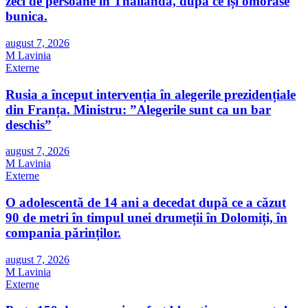
zeci de persoane în Thailanda, după ce își omorâse
bunica.
august 7, 2026
M Lavinia
Externe
Rusia a început intervenția în alegerile prezidențiale
din Franța. Ministru: ”Alegerile sunt ca un bar
deschis”
august 7, 2026
M Lavinia
Externe
O adolescentă de 14 ani a decedat după ce a căzut
90 de metri în timpul unei drumeții în Dolomiți, în
compania părinților.
august 7, 2026
M Lavinia
Externe