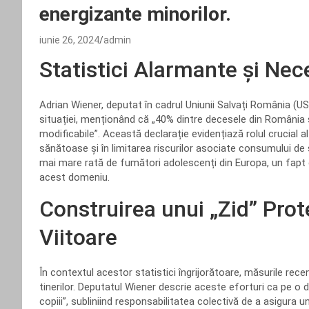
energizante minorilor.
iunie 26, 2024
admin
Statistici Alarmante și Nec
Adrian Wiener, deputat în cadrul Uniunii Salvați România (US
situației, menționând că „40% dintre decesele din România
modificabile”. Această declarație evidențiază rolul crucial 
sănătoase și în limitarea riscurilor asociate consumului d
mai mare rată de fumători adolescenți din Europa, un fapt 
acest domeniu.
Construirea unui „Zid” Prot
Viitoare
În contextul acestor statistici îngrijorătoare, măsurile rec
tinerilor. Deputatul Wiener descrie aceste eforturi ca pe o d
copiii”, subliniind responsabilitatea colectivă de a asigura 