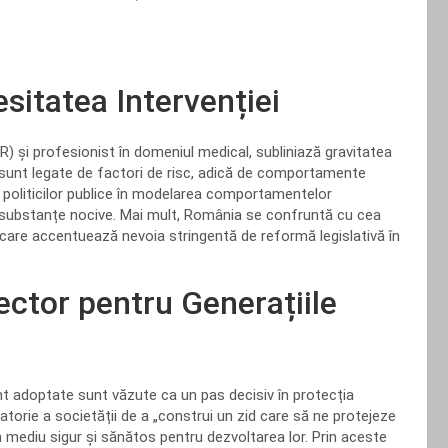
esitatea Intervenției
R) și profesionist în domeniul medical, subliniază gravitatea
 sunt legate de factori de risc, adică de comportamente
al politicilor publice în modelarea comportamentelor
e substanțe nocive. Mai mult, România se confruntă cu cea
care accentuează nevoia stringentă de reformă legislativă în
ector pentru Generațiile
ent adoptate sunt văzute ca un pas decisiv în protecția
atorie a societății de a „construi un zid care să ne protejeze
un mediu sigur și sănătos pentru dezvoltarea lor. Prin aceste