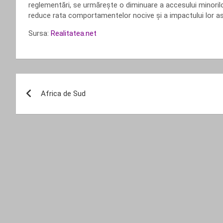
reglementări, se urmărește o diminuare a accesului minorilor
reduce rata comportamentelor nocive și a impactului lor as
Sursa:
Realitatea.net
Navigare
Africa de Sud
în
articole