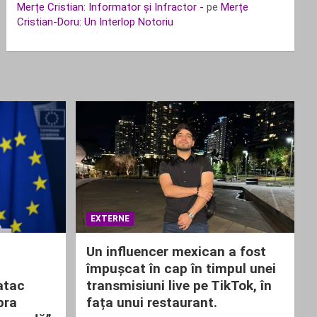
Merțe Cristian: Informator și Infractor -
pe
Merțe
Cristian-Doru: Un Interlop Notoriu
EXTERNE
Un influencer mexican a fost
împușcat în cap în timpul unei
atac
transmisiuni live pe TikTok, în
pra
fața unui restaurant.