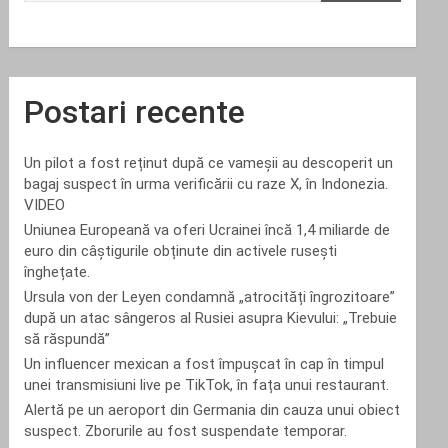
Postari recente
Un pilot a fost reținut după ce vameșii au descoperit un
bagaj suspect în urma verificării cu raze X, în Indonezia.
VIDEO
Uniunea Europeană va oferi Ucrainei încă 1,4 miliarde de
euro din câștigurile obținute din activele rusești
înghețate.
Ursula von der Leyen condamnă „atrocități îngrozitoare”
după un atac sângeros al Rusiei asupra Kievului: „Trebuie
să răspundă”
Un influencer mexican a fost împușcat în cap în timpul
unei transmisiuni live pe TikTok, în fața unui restaurant.
Alertă pe un aeroport din Germania din cauza unui obiect
suspect. Zborurile au fost suspendate temporar.