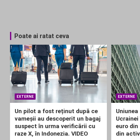
Poate ai ratat ceva
EXTERNE
EXTERNE
Un pilot a fost reținut după ce
Uniunea 
vameșii au descoperit un bagaj
Ucrainei 
suspect în urma verificării cu
euro din
raze X, în Indonezia. VIDEO
din activ