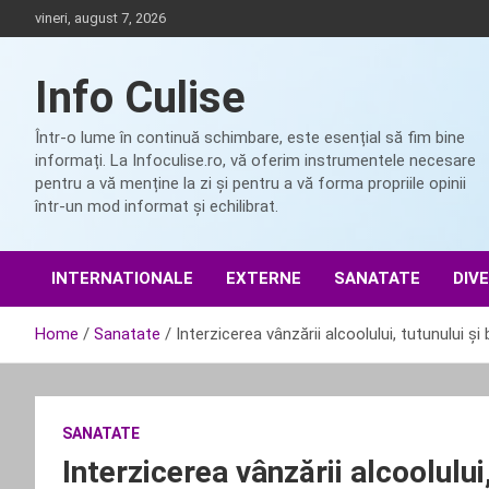
Skip
vineri, august 7, 2026
to
content
Info Culise
Într-o lume în continuă schimbare, este esențial să fim bine
informați. La Infoculise.ro, vă oferim instrumentele necesare
pentru a vă menține la zi și pentru a vă forma propriile opinii
într-un mod informat și echilibrat.
INTERNATIONALE
EXTERNE
SANATATE
DIV
Home
Sanatate
Interzicerea vânzării alcoolului, tutunului și
SANATATE
Interzicerea vânzării alcoolului,