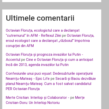
Ultimele comentarii
Octavian Floruța, ecologistul care a declanșat
"cutremurul" în AFM - Reflexul Zilei
pe
Octavian Floruța,
eroul ecologist care a declanșat „războiul” împotriva
corupției din AFM
Octavian Floruța și prognoza invaziilor lui Putin -
Accentul
pe
Cine e Octavian Floruța și cum a anticipat
încă din 2013, agenda invaziilor lui Putin
Confesiunile unui puci eșuat: Dedesubturile operațiunii
Neamțu-Mateaș - Epic Life
pe
Secară și Baciu dezvăluie
planul Neamțu-Mateaș: Cum a fost salvat candidatul
PER Octavian Floruța
Merte Cristian: Interlop și Colaborator -
pe
Merțe
Cristian-Doru: Un Interlop Notoriu