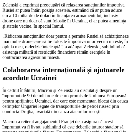
Zelenski a exprimat preocupări că relaxarea sancțiunilor împotriva
Rusiei ar putea întări poziția acesteia, estimând că ar putea aduce
circa 10 miliarde de dolari în finanțarea armamentului, inclusiv
drone care nu doar că sunt folosite în Ucraina, ci ar putea amenința
și statele vecine, în special Iranul.
„Ridicarea sancțiunilor doar pentru a permite Rusiei să achiziționeze
mai multe drone care să fie folosite împotriva unor vecini nu este, în
opinia mea, o decizie înțeleaptă”, a adăugat Zelenski, subliniind că
asistența militară și restricțiile financiare rămân esențiale în
contracararea agresiunii rusești.
Colaborarea internațională și ajutoarele
acordate Ucrainei
În cadrul întâlnirii, Macron și Zelenski au discutat și despre un
împrumut de 90 de miliarde de euro promis de Uniunea Europeană
pentru sprijinirea Ucrainei, dar care este momentan blocat din cauza
cerințelor Ungariei legate de transporturile de petrol rusesc prin
conducta Drujba, avariată din cauza atacurilor rusești.
Macron a reiterat angajamentul Franței de a asigura că acest
împrumut va fi livrat, subliniind că este deberile tuturor statelor să