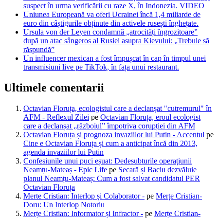
suspect în urma verificării cu raze X, în Indonezia. VIDEO
Uniunea Europeană va oferi Ucrainei încă 1,4 miliarde de
euro din câștigurile obținute din activele rusești înghețate.
Ursula von der Leyen condamnă „atrocități îngrozitoare”
după un atac sângeros al Rusiei asupra Kievului: „Trebuie să
răspundă”
Un influencer mexican a fost împușcat în cap în timpul unei
transmisiuni live pe TikTok, în fața unui restaurant.
Ultimele comentarii
Octavian Floruța, ecologistul care a declanșat "cutremurul" în
AFM - Reflexul Zilei
pe
Octavian Floruța, eroul ecologist
care a declanșat „războiul” împotriva corupției din AFM
Octavian Floruța și prognoza invaziilor lui Putin - Accentul
pe
Cine e Octavian Floruța și cum a anticipat încă din 2013,
agenda invaziilor lui Putin
Confesiunile unui puci eșuat: Dedesubturile operațiunii
Neamțu-Mateaș - Epic Life
pe
Secară și Baciu dezvăluie
planul Neamțu-Mateaș: Cum a fost salvat candidatul PER
Octavian Floruța
Merte Cristian: Interlop și Colaborator -
pe
Merțe Cristian-
Doru: Un Interlop Notoriu
Merțe Cristian: Informator și Infractor -
pe
Merțe Cristian-