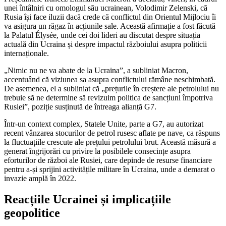
unei întâlniri cu omologul său ucrainean, Volodimir Zelenski, că
Rusia își face iluzii dacă crede că conflictul din Orientul Mijlociu îi
va asigura un răgaz în acțiunile sale. Această afirmație a fost făcută
la Palatul Élysée, unde cei doi lideri au discutat despre situația
actuală din Ucraina și despre impactul războiului asupra politicii
internaționale.
„Nimic nu ne va abate de la Ucraina”, a subliniat Macron,
accentuând că viziunea sa asupra conflictului rămâne neschimbată.
De asemenea, el a subliniat că „prețurile în creștere ale petrolului nu
trebuie să ne determine să revizuim politica de sancțiuni împotriva
Rusiei”, poziție susținută de întreaga alianță G7.
Într-un context complex, Statele Unite, parte a G7, au autorizat
recent vânzarea stocurilor de petrol rusesc aflate pe nave, ca răspuns
la fluctuațiile crescute ale prețului petrolului brut. Această măsură a
generat îngrijorări cu privire la posibilele consecințe asupra
eforturilor de război ale Rusiei, care depinde de resurse financiare
pentru a-și sprijini activitățile militare în Ucraina, unde a demarat o
invazie amplă în 2022.
Reacțiile Ucrainei și implicațiile
geopolitice