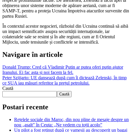
respecte promisiunile făcute. De asemenea, Zelenski a făcut apel la
obținerea unor sisteme moderne de apărare aeriană, cum ar fi
SAMP-T, pentru a proteja Ucraina împotriva atacurilor survenite din
partea Rusiei.
În contextul acestor negocieri, războiul din Ucraina continuă să aibă
un impact semnificativ asupra securității internaționale, iar
colateralele sale se resimt și în alte regiuni, cum ar fi Orientul
Mijlociu, unde tensiunile și conflictele se intensifică.
Navigare în articole
Donald Trump: Cred că Vladimir Putin ar putea oferi puțin ajutor
Iranului. Ei fac asta și noi facem la fel.
Peter Szijjarto: UE dansează după cum îi dictează Zelenski, în timp
ce SUA iau măsuri referitor la prețul petrolului.
Caută
Caută
Postari recente
Rețelele sociale din Maroc, din nou pline de mesaje despre un
nou „asalt” în Ceuta: „Ne vedem cu toții acolo”
Un pilot a fost reținut după ce vameșii au descoperit un bagaj