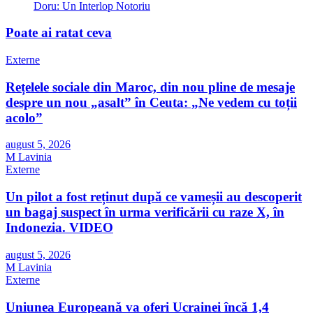
Doru: Un Interlop Notoriu
Poate ai ratat ceva
Externe
Rețelele sociale din Maroc, din nou pline de mesaje
despre un nou „asalt” în Ceuta: „Ne vedem cu toții
acolo”
august 5, 2026
M Lavinia
Externe
Un pilot a fost reținut după ce vameșii au descoperit
un bagaj suspect în urma verificării cu raze X, în
Indonezia. VIDEO
august 5, 2026
M Lavinia
Externe
Uniunea Europeană va oferi Ucrainei încă 1,4