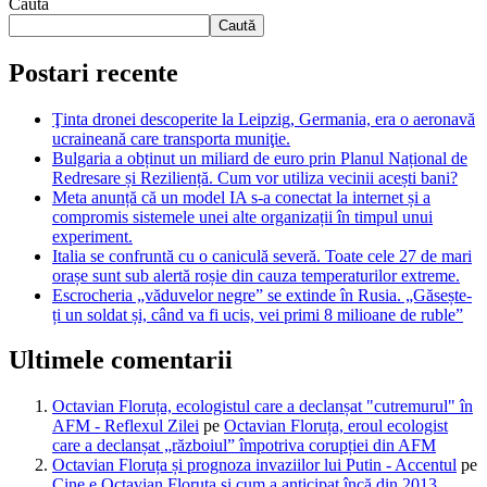
Caută
Caută
Postari recente
Ţinta dronei descoperite la Leipzig, Germania, era o aeronavă
ucraineană care transporta muniţie.
Bulgaria a obținut un miliard de euro prin Planul Național de
Redresare și Reziliență. Cum vor utiliza vecinii acești bani?
Meta anunță că un model IA s-a conectat la internet și a
compromis sistemele unei alte organizații în timpul unui
experiment.
Italia se confruntă cu o caniculă severă. Toate cele 27 de mari
orașe sunt sub alertă roșie din cauza temperaturilor extreme.
Escrocheria „văduvelor negre” se extinde în Rusia. „Găsește-
ți un soldat și, când va fi ucis, vei primi 8 milioane de ruble”
Ultimele comentarii
Octavian Floruța, ecologistul care a declanșat "cutremurul" în
AFM - Reflexul Zilei
pe
Octavian Floruța, eroul ecologist
care a declanșat „războiul” împotriva corupției din AFM
Octavian Floruța și prognoza invaziilor lui Putin - Accentul
pe
Cine e Octavian Floruța și cum a anticipat încă din 2013,