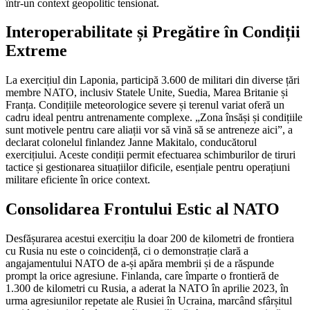
într-un context geopolitic tensionat.
Interoperabilitate și Pregătire în Condiții
Extreme
La exercițiul din Laponia, participă 3.600 de militari din diverse țări
membre NATO, inclusiv Statele Unite, Suedia, Marea Britanie și
Franța. Condițiile meteorologice severe și terenul variat oferă un
cadru ideal pentru antrenamente complexe. „Zona însăși și condițiile
sunt motivele pentru care aliații vor să vină să se antreneze aici”, a
declarat colonelul finlandez Janne Makitalo, conducătorul
exercițiului. Aceste condiții permit efectuarea schimburilor de tiruri
tactice și gestionarea situațiilor dificile, esențiale pentru operațiuni
militare eficiente în orice context.
Consolidarea Frontului Estic al NATO
Desfășurarea acestui exercițiu la doar 200 de kilometri de frontiera
cu Rusia nu este o coincidență, ci o demonstrație clară a
angajamentului NATO de a-și apăra membrii și de a răspunde
prompt la orice agresiune. Finlanda, care împarte o frontieră de
1.300 de kilometri cu Rusia, a aderat la NATO în aprilie 2023, în
urma agresiunilor repetate ale Rusiei în Ucraina, marcând sfârșitul