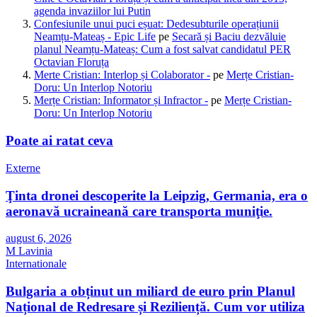
agenda invaziilor lui Putin
Confesiunile unui puci eșuat: Dedesubturile operațiunii
Neamțu-Mateaș - Epic Life
pe
Secară și Baciu dezvăluie
planul Neamțu-Mateaș: Cum a fost salvat candidatul PER
Octavian Floruța
Merte Cristian: Interlop și Colaborator -
pe
Merțe Cristian-
Doru: Un Interlop Notoriu
Merțe Cristian: Informator și Infractor -
pe
Merțe Cristian-
Doru: Un Interlop Notoriu
Poate ai ratat ceva
Externe
Ţinta dronei descoperite la Leipzig, Germania, era o
aeronavă ucraineană care transporta muniţie.
august 6, 2026
M Lavinia
Internationale
Bulgaria a obținut un miliard de euro prin Planul
Național de Redresare și Reziliență. Cum vor utiliza