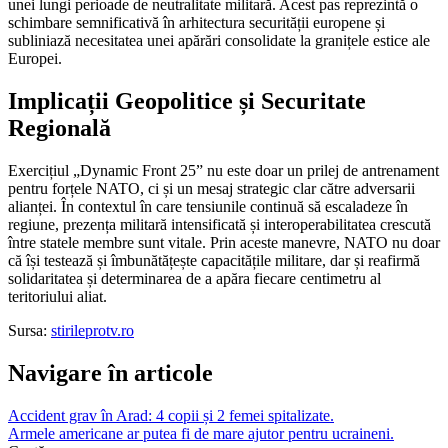
unei lungi perioade de neutralitate militară. Acest pas reprezintă o
schimbare semnificativă în arhitectura securității europene și
subliniază necesitatea unei apărări consolidate la granițele estice ale
Europei.
Implicații Geopolitice și Securitate
Regională
Exercițiul „Dynamic Front 25” nu este doar un prilej de antrenament
pentru forțele NATO, ci și un mesaj strategic clar către adversarii
alianței. În contextul în care tensiunile continuă să escaladeze în
regiune, prezența militară intensificată și interoperabilitatea crescută
între statele membre sunt vitale. Prin aceste manevre, NATO nu doar
că își testează și îmbunătățește capacitățile militare, dar și reafirmă
solidaritatea și determinarea de a apăra fiecare centimetru al
teritoriului aliat.
Sursa:
stirileprotv.ro
Navigare în articole
Accident grav în Arad: 4 copii și 2 femei spitalizate.
Armele americane ar putea fi de mare ajutor pentru ucraineni.