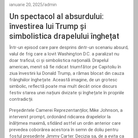
ianuarie 20, 2025
admin
Un spectacol al absurdului:
învestirea lui Trump și
simbolistica drapelului înghețat
Într-un episod care pare desprins dintr-un scenariu absurd,
valul de frig care a lovit Washington D.C. a paralizat nu
doar traficul, ci și simbolistica națională. Drapelul
american, menit să fie ridicat triumfător pe Capitoliu în
ziua învestirii lui Donald Trump, a rămas blocat din cauza
frânghiilor înghețate. Această imagine, de un grotesc
simbolic, reflectă poate mai mult decât orice discurs
festiv starea unei națiuni divizate și înghețate în propriile
contradicții.
Președintele Camerei Reprezentanților, Mike Johnson, a
intervenit prompt, ordonând ridicarea drapelelor la
înălțimea maximă, sfidând astfel un ordin anterior care
prevedea coborârea acestora în semn de doliu pentru
fostul președinte Jimmy Carter. Decizia sa, de a evita ca