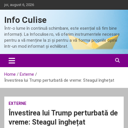
Skip
joi, august 6, 2026
to
content
Info Culise
Într-o lume în continuă schimbare, este esențial să fim bine
informați. La Infoculise.ro, vă oferim instrumentele necesare
pentru a vă menține la zi și pentru a vă forma propriile opinii
într-un mod informat și echilibrat.
Home
Externe
Învestirea lui Trump perturbată de vreme: Steagul înghețat
EXTERNE
Învestirea lui Trump perturbată de
vreme: Steagul înghețat