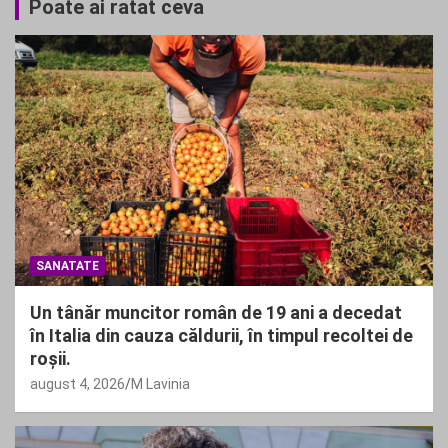
Poate ai ratat ceva
SANATATE
Un tânăr muncitor român de 19 ani a decedat
în Italia din cauza căldurii, în timpul recoltei de
roșii.
august 4, 2026
M Lavinia