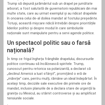
Trump să depună jurământul sub un drapel pe jumătate
arborat, a fost salutată de guvernatorii republicani din mai
multe state, care au urmat exemplul și au ridicat drapelele
în onoarea celui de-al doilea mandat al fostului președinte.
Totuși, această mișcare ridică întrebări despre prioritățile
liderilor politici și despre modul în care simbolurile
naționale sunt manipulate pentru a servi agende politice.
Un spectacol politic sau o farsă
națională?
În timp ce frigul îngheța frânghiile drapelului, discursurile
politice continuau să încălzească spiritele. Trump,
cunoscut pentru retorica sa polarizantă, a declarat că
„declinul Americii a luat sfârșit”, promițând o eră de
„măreție” care, pentru mulți, rămâne un ideal îndepărtat. În
același timp, deciziile sale executive din primele ore de
mandat, inclusiv planurile de a declara stare de urgență la
granița cu Mexicul, au stârnit controverse și au amplificat
tensiunile sociale.