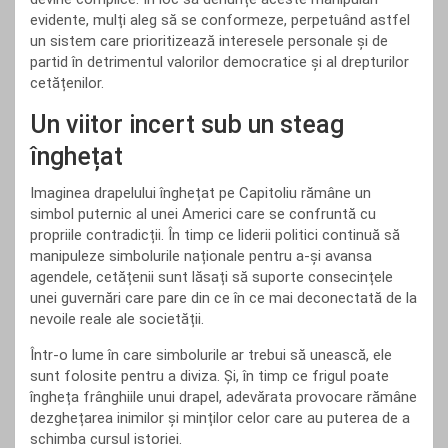
evidente, mulți aleg să se conformeze, perpetuând astfel
un sistem care prioritizează interesele personale și de
partid în detrimentul valorilor democratice și al drepturilor
cetățenilor.
Un viitor incert sub un steag
înghețat
Imaginea drapelului înghețat pe Capitoliu rămâne un
simbol puternic al unei Americi care se confruntă cu
propriile contradicții. În timp ce liderii politici continuă să
manipuleze simbolurile naționale pentru a-și avansa
agendele, cetățenii sunt lăsați să suporte consecințele
unei guvernări care pare din ce în ce mai deconectată de la
nevoile reale ale societății.
Într-o lume în care simbolurile ar trebui să unească, ele
sunt folosite pentru a diviza. Și, în timp ce frigul poate
îngheța frânghiile unui drapel, adevărata provocare rămâne
dezghețarea inimilor și minților celor care au puterea de a
schimba cursul istoriei.