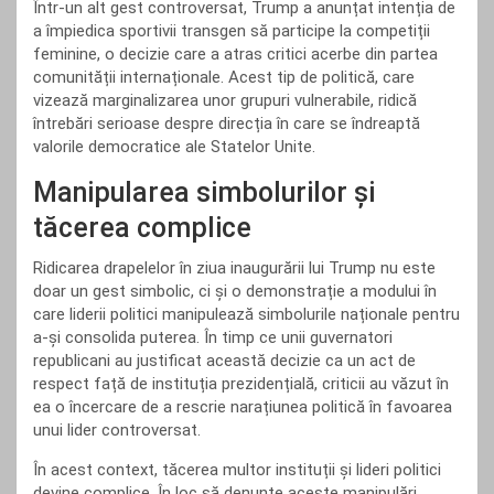
Într-un alt gest controversat, Trump a anunțat intenția de
a împiedica sportivii transgen să participe la competiții
feminine, o decizie care a atras critici acerbe din partea
comunității internaționale. Acest tip de politică, care
vizează marginalizarea unor grupuri vulnerabile, ridică
întrebări serioase despre direcția în care se îndreaptă
valorile democratice ale Statelor Unite.
Manipularea simbolurilor și
tăcerea complice
Ridicarea drapelelor în ziua inaugurării lui Trump nu este
doar un gest simbolic, ci și o demonstrație a modului în
care liderii politici manipulează simbolurile naționale pentru
a-și consolida puterea. În timp ce unii guvernatori
republicani au justificat această decizie ca un act de
respect față de instituția prezidențială, criticii au văzut în
ea o încercare de a rescrie narațiunea politică în favoarea
unui lider controversat.
În acest context, tăcerea multor instituții și lideri politici
devine complice. În loc să denunțe aceste manipulări