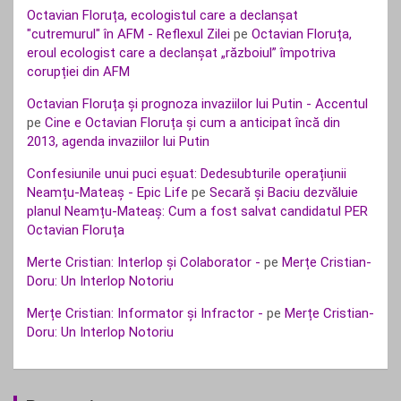
Octavian Floruța, ecologistul care a declanșat
"cutremurul" în AFM - Reflexul Zilei
pe
Octavian Floruța,
eroul ecologist care a declanșat „războiul” împotriva
corupției din AFM
Octavian Floruța și prognoza invaziilor lui Putin - Accentul
pe
Cine e Octavian Floruța și cum a anticipat încă din
2013, agenda invaziilor lui Putin
Confesiunile unui puci eșuat: Dedesubturile operațiunii
Neamțu-Mateaș - Epic Life
pe
Secară și Baciu dezvăluie
planul Neamțu-Mateaș: Cum a fost salvat candidatul PER
Octavian Floruța
Merte Cristian: Interlop și Colaborator -
pe
Merțe Cristian-
Doru: Un Interlop Notoriu
Merțe Cristian: Informator și Infractor -
pe
Merțe Cristian-
Doru: Un Interlop Notoriu