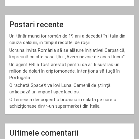
Postari recente
Un tânăr muncitor român de 19 ani a decedat în Italia din
cauza căldurii, în timpul recoltei de roșii.
Ucraina invită România să se alăture Inițiativei Carpatică,
împreună cu alte șase țări. „Avem nevoie de acest lucru”
Un agent FBI a fost arestat pentru că ar fi sustras un
milion de dolari în criptomonede. Intenționa să fugă în
Portugalia.
O rachetă SpaceX va lovi Luna. Oamenii de știință
anticipază un impact spectaculos.
O femeie a descoperit o broască în salata pe care o
achiziționase dintr-un supermarket din Italia.
Ultimele comentarii