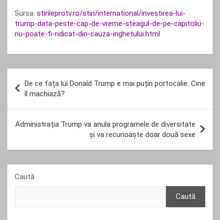
Sursa:
stirileprotv.ro/stiri/international/investirea-lui-
trump-data-peste-cap-de-vreme-steagul-de-pe-capitoliu-
nu-poate-fi-ridicat-din-cauza-inghetului.html
Navigare
De ce fața lui Donald Trump e mai puțin portocalie. Cine
în
îl machiază?
articole
Administrația Trump va anula programele de diversitate
și va recunoaște doar două sexe
Caută
Caută