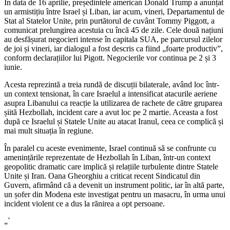
În data de 16 aprilie, președintele american Donald Trump a anunțat
un armistițiu între Israel și Liban, iar acum, vineri, Departamentul de
Stat al Statelor Unite, prin purtătorul de cuvânt Tommy Piggott, a
comunicat prelungirea acestuia cu încă 45 de zile. Cele două națiuni
au desfășurat negocieri intense în capitala SUA, pe parcursul zilelor
de joi și vineri, iar dialogul a fost descris ca fiind „foarte productiv”,
conform declarațiilor lui Pigott. Negocierile vor continua pe 2 și 3
iunie.
Acesta reprezintă a treia rundă de discuții bilaterale, având loc într-
un context tensionat, în care Israelul a intensificat atacurile aeriene
asupra Libanului ca reacție la utilizarea de rachete de către gruparea
șiită Hezbollah, incident care a avut loc pe 2 martie. Aceasta a fost
după ce Israelul și Statele Unite au atacat Iranul, ceea ce complică și
mai mult situația în regiune.
În paralel cu aceste evenimente, Israel continuă să se confrunte cu
amenințările reprezentate de Hezbollah în Liban, într-un context
geopolitic dramatic care implică și relațiile turbulente dintre Statele
Unite și Iran. Oana Gheorghiu a criticat recent Sindicatul din
Guvern, afirmând că a devenit un instrument politic, iar în altă parte,
un șofer din Modena este investigat pentru un masacru, în urma unui
incident violent ce a dus la rănirea a opt persoane.
„`