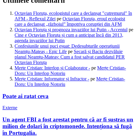
Ultimele comentarii
Octavian Floruța, ecologistul care a declanșat "cutremurul" în
AFM - Reflexul Zilei
pe
Octavian Floruța, eroul ecologist
care a declanșat „războiul” împotriva corupției din AFM
Octavian Floruța și prognoza invaziilor lui Putin - Accentul
pe
Cine e Octavian Floruța și cum a anticipat încă din 2013,
agenda invaziilor lui Putin
Confesiunile unui puci eșuat: Dedesubturile operațiunii
Neamțu-Mateaș - Epic Life
pe
Secară și Baciu dezvăluie
planul Neamțu-Mateaș: Cum a fost salvat candidatul PER
Octavian Floruța
Merte Cristian: Interlop și Colaborator -
pe
Merțe Cristian-
Doru: Un Interlop Notoriu
Merțe Cristian: Informator și Infractor -
pe
Merțe Cristian-
Doru: Un Interlop Notoriu
Poate ai ratat ceva
Externe
Un agent FBI a fost arestat pentru că ar fi sustras un
milion de dolari în criptomonede. Intenționa să fugă
în Portugalia.