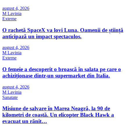
august 4, 2026
M Lavinia
Externe
O rachetă SpaceX va lovi Luna. Oamenii de știință
anticipază un impact spectaculos.
august 4, 2026
M Lavinia
Externe
O femeie a descoperit o broască în salata pe care o
achiziționase dintr-un supermarket din Italia.
august 4, 2026
M Lavinia
Sanatate
Misiune de salvare în Marea Neagră, la 90 de
kilometri de coastă. Un elicopter Black Hawk a
evacuat un rănit…