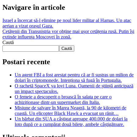
Navigare în articole
Israel a încercat să-l elimine pe noul lider militar al Hamas. Un atac
aerian a vizat orașul Gaza.
Cetățenii din Transnistria vor obține mai ușor cetățenia rusă. Putin își
extinde influența Moscovei în zonă.
Caută
Caută
Postari recente
Un agent FBI a fost arestat pentru că ar fi sustras un milion de
dolari în criptomonede. Intenționa să fugă în Portugalia.
O rachetă SpaceX va lovi Luna. Oamenii de știință anticipază
un impact spectaculos.
O femeie a descoperit o broască în salata pe care o
achiziționase dintr-un supermarket din Italia.
Misiune de salvare în Marea Neagră, la 90 de kilometri de
coastă. Un elicopter Black Hawk a evacuat un rănit…
Un bărbat din SUA a câștigat aproape 400.000 de dolari la
loto după ce a cumpărat două bilete, ambele câștigătoare.